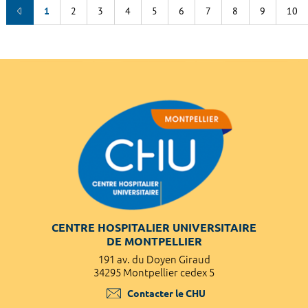
1
2
3
4
5
6
7
8
9
10
CENTRE HOSPITALIER UNIVERSITAIRE
DE MONTPELLIER
191 av. du Doyen Giraud
34295 Montpellier cedex 5
Contacter le CHU