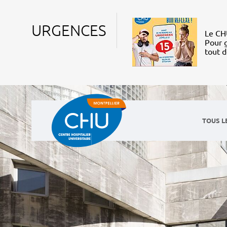
URGENCES
Le CHU
Pour g
tout 
TOUS L