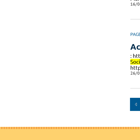
16/0
PAG
Ac
: h
Soc
htt
26/0