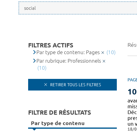
FILTRES ACTIFS
Résu
Par type de contenu: Pages
(10)
Par rubrique: Professionnels
(10)
PAG
RETIRER TOUS LES FILTRES
10
ava
miss
FILTRE DE RÉSULTATS
Déco
pre
Par type de contenu
un 
18/0