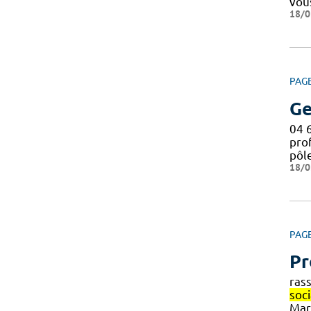
vou
18/0
PAG
Ge
04 
pro
pôl
18/0
PAG
Pr
ras
soc
Mar