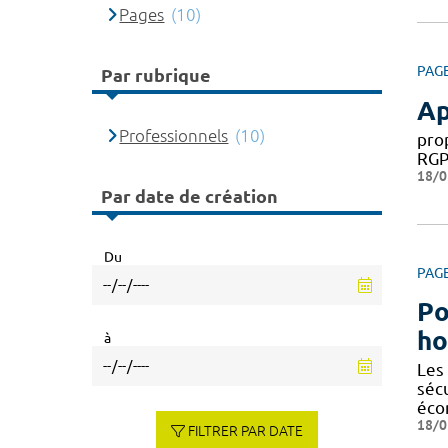
Pages
(10)
PAG
Par rubrique
Ap
Professionnels
(10)
pro
RGP
18/0
Par date de création
Du
PAG
Po
ho
à
Les
séc
éco
18/0
FILTRER PAR DATE