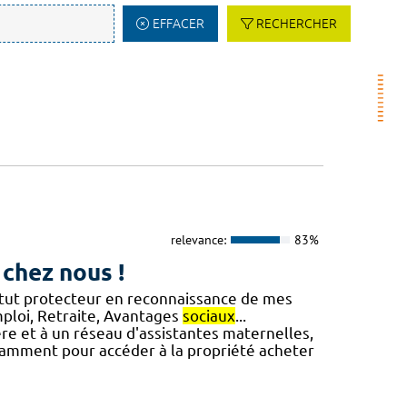
EFFACER
RECHERCHER
relevance:
83%
 chez nous !
tatut protecteur en reconnaissance de mes
emploi, Retraite, Avantages
sociaux
...
ière et à un réseau d'assistantes maternelles,
otamment pour accéder à la propriété acheter