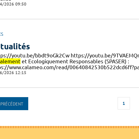
4/2026 09:50
ES
tualités
ttps://youtu.be/bbdt9oGk2Cw https://youtu.be/9TVAEMQ
ialement
et Ecologiquement Responsables (SPASER) :
ps://www.calameo.com/read/00640842530b522dcd6ff?p
6/2026 12:15
1
PRÉCÉDENT