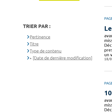
PAG
TRIER PAR :
Le
ava
Pertinence
miss
Titre
Déco
pre
Type de contenu
un 
[Date de dernière modification]
18/0
PAG
10
ava
miss
Déco