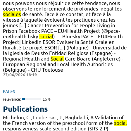
nous pouvons nous réjouir de cette tendance, nous
observons le renforcement de profondes inégalités
sociales
de santé. Face à ce constat, et face à la
vitesse à laquelle évoluent les pratiques chez les
jeunes [...] Cancer Prevention for People Living in
Prison Facebook PACE – EU4Health Project (@pace-
eu4health.bsky.
social
) — Bluesky PACE – EU4Health
Project| LinkedIn ESOR Evaluer la Santé Orale en
Ruralité Le projet ESOR [...] (Pologne) - Universidad de
la Iglesia de Deusto Entidad Religiosa (Espagne) -
Regional Health and
Social
Care Board (Angleterre) -
European Regional and Local Health Authorities
(Belgique) - CHU Toulouse
27/04/2026 18:19
PAGES
relevance:
15%
Publications
Michelon, C ; Loubersac, J ; Baghdadli, A Validation of
the French version of the preschool form of the
social
responsiveness scale-second edition (SRS-2-P).