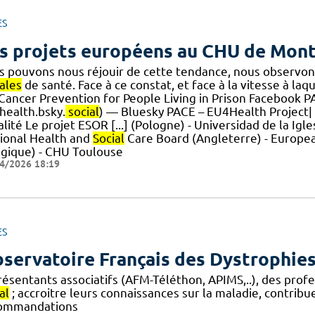
ES
s projets européens au CHU de Mont
s pouvons nous réjouir de cette tendance, nous observon
ales
de santé. Face à ce constat, et face à la vitesse à la
.] Cancer Prevention for People Living in Prison Facebook
health.bsky.
social
) — Bluesky PACE – EU4Health Project|
lité Le projet ESOR [...] (Pologne) - Universidad de la Igl
ional Health and
Social
Care Board (Angleterre) - Europea
lgique) - CHU Toulouse
4/2026 18:19
ES
servatoire Français des Dystrophie
résentants associatifs (AFM-Téléthon, APIMS,..), des pr
al
; accroitre leurs connaissances sur la maladie, contribu
ommandations