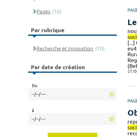
PAG
Pages
(10)
Le
Par rubrique
nou
soci
[..
Recherche et innovation
(10)
eu4
Rura
Reg
(Be
Par date de création
27/0
Du
PAG
à
Ob
rep
soci
rec