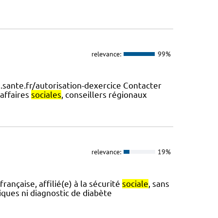
relevance:
99%
.sante.fr/autorisation-dexercice Contacter
 affaires
sociales
, conseillers régionaux
relevance:
19%
rançaise, affilié(e) à la sécurité
sociale
, sans
iques ni diagnostic de diabète