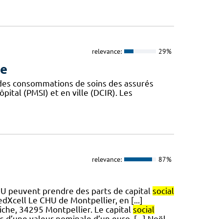
relevance:
29%
ue
 des consommations de soins des assurés
ôpital (PMSI) et en ville (DCIR). Les
relevance:
87%
CHU peuvent prendre des parts de capital
social
edXcell Le CHU de Montpellier, en [...]
iche, 34295 Montpellier. Le capital
social
s d’une valeur nominale d’un euro, [...] Noël