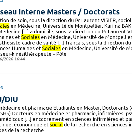
ES
seau Interne Masters / Doctorats
ation de soin, sous la direction du Pr Laurent VISIER, so
iales
en Médecine, Université de Montpellier. Karima BA
édecine [...] à domicile, sous la direction du Pr Laurent
aines et
Sociales
en Médecine, Université de Montpellier
thésiste-cadre de santé [...] français, sous la direction 
ences Humaines et
Sociales
en Médecine, Université de M
seur-kinésithérapeute – Pôle
6/2026 16:44
ES
/DIU
médecine et pharmacie Etudiants en Master, Doctorants (c
 SHS) Docteurs en médecine et pharmacie, infirmières, p
amédicaux [...] encadrement en sciences infirmières et pa
itique, économique et
social
de la recherche en sciences 
pes de la recherche