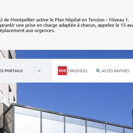
 de Montpellier active le Plan Hôpital en Tension – Niveau 1.
arantir une prise en charge adaptée à chacun, appelez le 15 av
déplacement aux urgences.
URGENCES
ACCÈS RAPIDES
ES PORTAILS