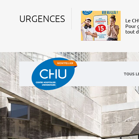
URGENCES
Le CHU
Pour g
tout 
TOUS L