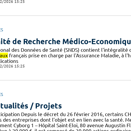
2/2026 15:25
ES
ité de Recherche Médico-Economiq
ional des Données de Santé (SNDS) contient l'intégralité
iaux
français prise en charge par l'Assurance Maladie, à l'h
lications
2/2026 15:25
ES
tualités / Projets
ticipation Depuis le décret du 26 février 2016, certains 
 des entreprises dont l’objet est en lien avec la santé. M
iment Cyborg 1 – Hôpital Saint-Eloi, 80 avenue Augustin Fl
ève à 20 000 €, il est composé de 20 000 actions ordinaire