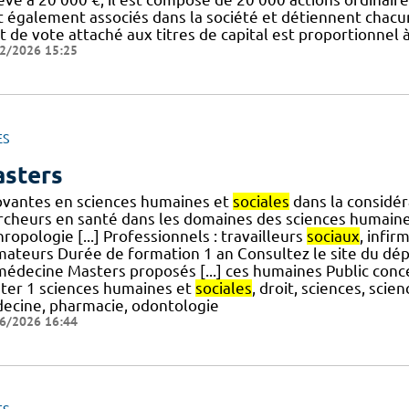
t également associés dans la société et détiennent chacun
t de vote attaché aux titres de capital est proportionnel à 
2/2026 15:25
ES
sters
ovantes en sciences humaines et
sociales
dans la considé
rcheurs en santé dans les domaines des sciences humain
ropologie [...] Professionnels : travailleurs
sociaux
, infir
mateurs Durée de formation 1 an Consultez le site du d
édecine Masters proposés [...] ces humaines Public concer
ter 1 sciences humaines et
sociales
, droit, sciences, sci
ecine, pharmacie, odontologie
6/2026 16:44