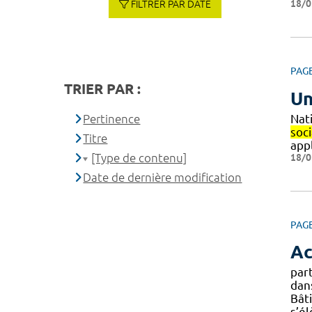
18/0
FILTRER PAR DATE
PAG
TRIER PAR :
Un
Pertinence
Nat
soc
Titre
app
[Type de contenu]
18/0
Date de dernière modification
PAG
Ac
par
dans
Bât
s’él