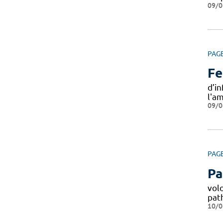
09/0
PAG
Fe
d’i
l'a
09/0
PAG
Pa
volo
pat
10/0