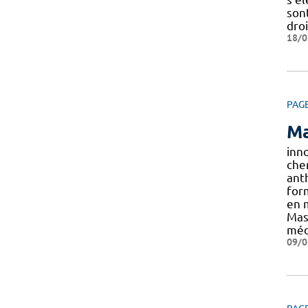
son
droi
18/0
PAG
Ma
inn
che
anth
for
en m
Mas
méd
09/0