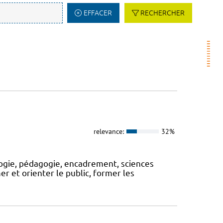
EFFACER
RECHERCHER
relevance:
32%
logie, pédagogie, encadrement, sciences
rmer et orienter le public, former les