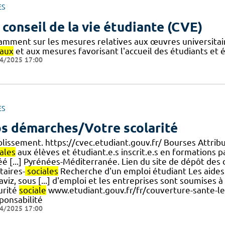
ES
 conseil de la vie étudiante (CVE)
amment sur les mesures relatives aux œuvres universitair
iaux
et aux mesures favorisant l'accueil des étudiants et 
4/2025 17:00
ES
s démarches/Votre scolarité
blissement. https://cvec.etudiant.gouv.fr/ Bourses Attribu
ales
aux élèves et étudiant.e.s inscrit.e.s en formations
éé [...] Pyrénées-Méditerranée. Lien du site de dépôt de
taires-
sociales
Recherche d'un emploi étudiant Les aides 
viz, sous [...] d'emploi et les entreprises sont soumises 
urité
sociale
www.etudiant.gouv.fr/fr/couverture-sante-le
ponsabilité
4/2025 17:00