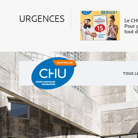
URGENCES
Le CHU
Pour g
tout 
TOUS L