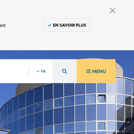
ant
EN SAVOIR PLUS
MENU
FR