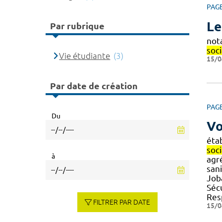
PAG
Le
Par rubrique
not
soc
Vie étudiante
(3)
15/0
Par date de création
PAG
Du
Vo
éta
soci
à
agr
sani
Joba
Séc
Res
FILTRER PAR DATE
15/0