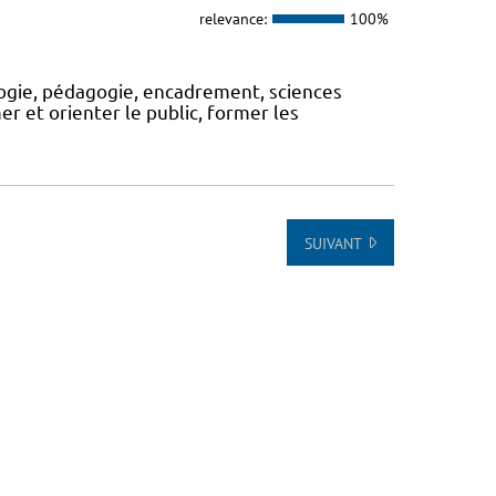
relevance:
100%
logie, pédagogie, encadrement, sciences
rmer et orienter le public, former les
SUIVANT