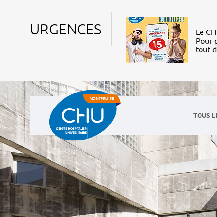
URGENCES
Le CHU
Pour g
tout 
TOUS L