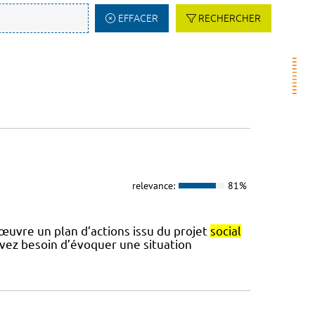
EFFACER
RECHERCHER
relevance:
81%
 œuvre un plan d’actions issu du projet
social
avez besoin d’évoquer une situation