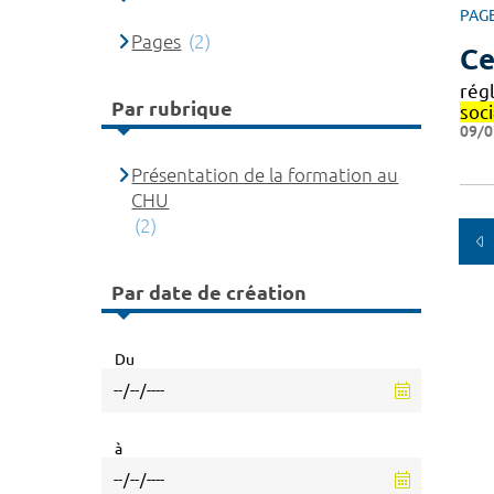
PAG
Pages
(2)
Ce
rég
Par rubrique
soci
09/0
Présentation de la formation au
CHU
(2)
Par date de création
Du
à