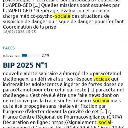
l’UAPED-GED [...] Quelles missions sont assurées par
l'UAPED-GED ? Repérage, évaluation et prise en
charge médico-psycho-
sociale
des situations de
suspicion de danger ou risque de danger pour l’enfant
Coordination de la prise
18/02/2026 15:25
PAGES
relevance:
27%
BIP 2025 N°1
nouvelle alerte sanitaire a émergé : le « paracétamol
challenge », un défi viral sur les réseaux
sociaux
qui
inciterait les adolescents à ingérer de fortes doses de
paracétamol pour être celui qui reste [...] paracétamol
challenge » s’est révélé être une fake news dont on
ne retrouve pas la trace sur les réseaux
sociaux
mais
qui a été propagée sans réelle vérification par
l’urgence d’alerter devant la gravité de cet [...] r,
France Centre Régional de Pharmacovigilance (CRPV)
Déclaration en ligne : https://signalement.
social
-
sante.gouv.fr/ Courriel Tél. : 04 67 33 67 57 Fax : 04 67