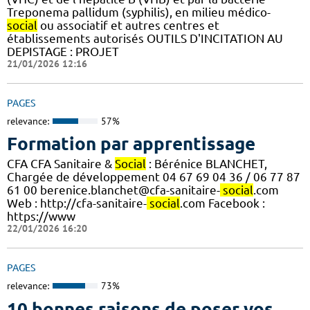
Treponema pallidum (syphilis), en milieu médico-
social
ou associatif et autres centres et
établissements autorisés OUTILS D'INCITATION AU
DEPISTAGE : PROJET
21/01/2026 12:16
PAGES
relevance:
57%
Formation par apprentissage
CFA CFA Sanitaire &
Social
: Bérénice BLANCHET,
Chargée de développement 04 67 69 04 36 / 06 77 87
61 00 berenice.blanchet@cfa-sanitaire-
social
.com
Web : http://cfa-sanitaire-
social
.com Facebook :
https://www
22/01/2026 16:20
PAGES
relevance:
73%
10 bonnes raisons de poser vos