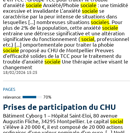
d'anxiété
sociale
Anxiété/Phobie
sociale
: une timidité
excessive et invalidante L’anxiété
sociale
se
caractérise par la peur intense de situations dans
lesquelles [...] nombreuses situations
sociales
. Pour
plus de 2% de la population, cette anxiété
sociale
entraine une détresse significative et une altération
significative du fonctionnement (
social
, professionnel
etc.) [...] omportementale pour traiter la phobie
sociale
proposé au CHU de Montpellier Preuves
d’efficacité solides de la TCC pour le traitement du
trouble d’anxiété
sociale
Une thérapie active visant le
changement
18/02/2026 15:25
PAGES
relevance:
70%
Prises de participation du CHU
Bâtiment Cyborg 1 – Hôpital Saint-Eloi, 80 avenue
Augustin Fliche, 34295 Montpellier. Le capital
social
s’élève à 20 000 €, il est composé de 20 000 actions
ordinaires d’une valeur nominale d’un euro, [...] Noël