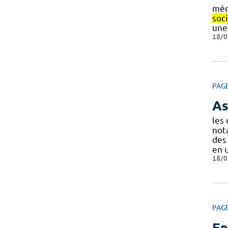
méde
soci
une
18/0
PAG
As
les 
not
des
en 
18/0
PAG
En