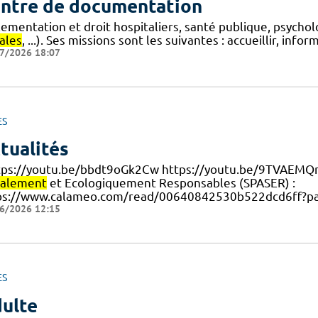
ntre de documentation
lementation et droit hospitaliers, santé publique, psycho
ales
, ...). Ses missions sont les suivantes : accueillir, info
7/2026 18:07
ES
tualités
ttps://youtu.be/bbdt9oGk2Cw https://youtu.be/9TVAEMQ
ialement
et Ecologiquement Responsables (SPASER) :
ps://www.calameo.com/read/00640842530b522dcd6ff?p
6/2026 12:15
ES
ulte