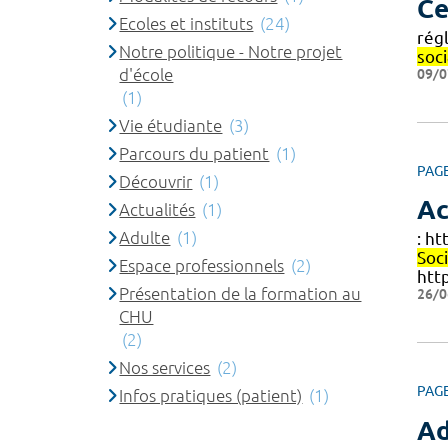
Ce
Ecoles et instituts
(24)
rég
Notre politique - Notre projet
soci
d'école
09/0
(1)
Vie étudiante
(3)
Parcours du patient
(1)
PAG
Découvrir
(1)
Ac
Actualités
(1)
Adulte
(1)
: h
Soc
Espace professionnels
(2)
htt
Présentation de la formation au
26/0
CHU
(2)
Nos services
(2)
PAG
Infos pratiques (patient)
(1)
Ad