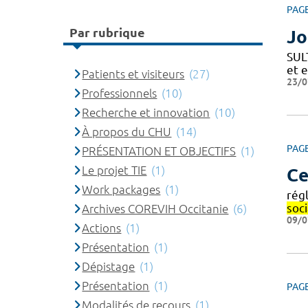
PAG
Par rubrique
Jo
SUL
et 
Patients et visiteurs
(27)
23/0
Professionnels
(10)
Recherche et innovation
(10)
À propos du CHU
(14)
PAG
PRÉSENTATION ET OBJECTIFS
(1)
Le projet TIE
(1)
Ce
Work packages
(1)
rég
soci
Archives COREVIH Occitanie
(6)
09/0
Actions
(1)
Présentation
(1)
Dépistage
(1)
Présentation
(1)
PAG
Modalités de recours
(1)