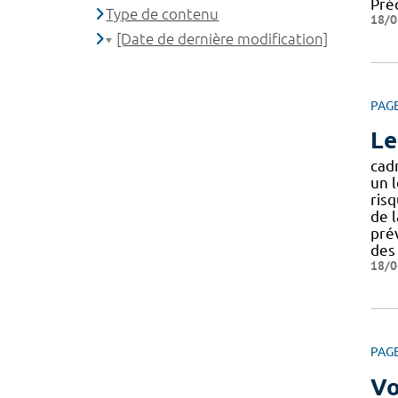
Préc
Type de contenu
18/0
[Date de dernière modification]
PAG
Le
cadr
un l
risq
de l
pré
des
18/0
PAG
Vo