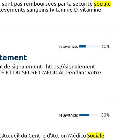
e sont pas remboursées par la sécurité
sociale
élèvements sanguins (vitamine D, vitamine
relevance:
31%
ntement
al de signalement : https://signalement.
MITÉ ET DU SECRET MÉDICAL Pendant votre
relevance:
50%
t Accueil du Centre d’Action Médico
Sociale