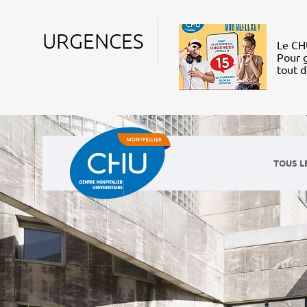
URGENCES
Le CHU
Pour g
tout 
TOUS L