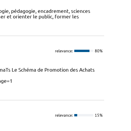
logie, pédagogie, encadrement, sciences
rmer et orienter le public, former les
relevance:
80%
maTs Le Schéma de Promotion des Achats
age=1
relevance:
15%