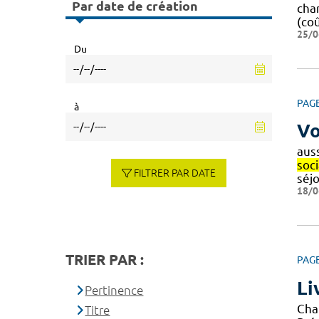
Par date de création
cha
(co
25/0
Du
PAG
à
Vo
aus
soci
FILTRER PAR DATE
séj
18/0
TRIER PAR :
PAG
Li
Pertinence
Cha
Titre