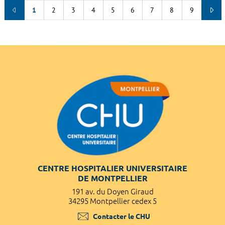
1
2
3
4
5
6
7
8
9
CENTRE HOSPITALIER UNIVERSITAIRE
DE MONTPELLIER
191 av. du Doyen Giraud
34295 Montpellier cedex 5
Contacter le CHU