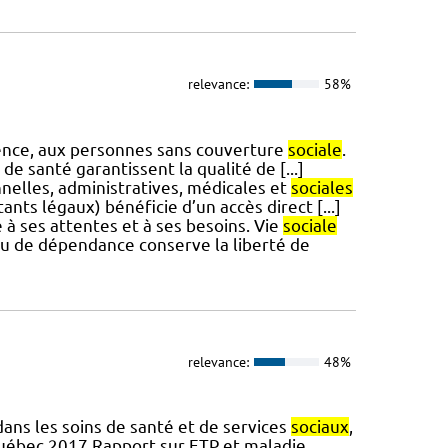
relevance:
58%
gence, aux personnes sans couverture
sociale
.
e santé garantissent la qualité de [...]
nnelles, administratives, médicales et
sociales
nts légaux) bénéficie d’un accès direct [...]
é à ses attentes et à ses besoins. Vie
sociale
ou de dépendance conserve la liberté de
relevance:
48%
ns les soins de santé et de services
sociaux
,
Québec,2017 Rapport sur ETP et maladie