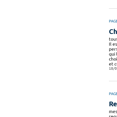
PAG
Ch
tou
Il e
per
qui 
choi
et 
18/0
PAG
Re
mes
reg