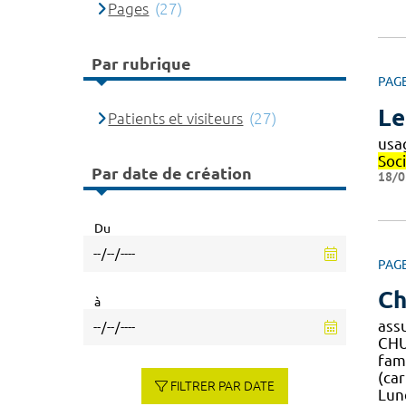
Pages
(27)
Par rubrique
PAG
Le
Patients et visiteurs
(27)
usa
Soci
Par date de création
18/0
Du
PAG
Ch
à
assu
CHU 
fami
(ca
FILTRER PAR DATE
Lund