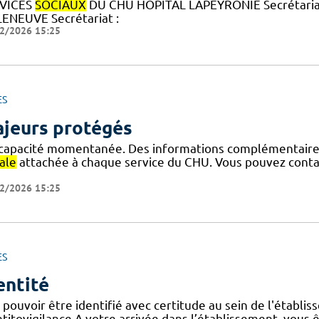
VICES
SOCIAUX
DU CHU HOPITAL LAPEYRONIE Secrétariat
LENEUVE Secrétariat :
2/2026 15:25
ES
jeurs protégés
ncapacité momentanée. Des informations complémentaires 
ale
attachée à chaque service du CHU. Vous pouvez contac
2/2026 15:25
ES
entité
 pouvoir être identifié avec certitude au sein de l'établi
titovigilance A votre arrivée dans l’établissement, vous êt