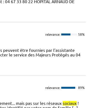
 : 04 67 33 80 22 HOPITAL ARNAUD DE
relevance:
58%
peuvent être fournies par l’assistante
ter le service des Majeurs Protégés au 04
relevance:
89%
ssement... mais pas sur les réseaux
sociaux
!
es identifié par votre nom de famille [...]