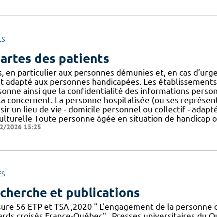
ES
artes des patients
s, en particulier aux personnes démunies et, en cas d’ur
st adapté aux personnes handicapées. Les établissements d
sonne ainsi que la confidentialité des informations perso
la concernent. La personne hospitalisée (ou ses représenta
sir un lieu de vie - domicile personnel ou collectif - adapt
culturelle Toute personne âgée en situation de handicap 
2/2026 15:25
ES
cherche et publications
ure 56 ETP et TSA ,2020 " L'engagement de la personne da
ards croisés France-Québec" , Presses universitaires du 