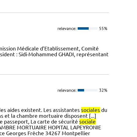
relevance:
55%
mission Médicale d’Etablissement, Comité
Président : Sidi-Mohammed GHADI, représentant
relevance:
32%
des aides existent. Les assistantes
sociales
du
s et la chambre mortuaire disposent [...]
 le passeport, La carte de sécurité
sociale
s CHAMBRE MORTUAIRE HOPITAL LAPEYRONIE
 place Georges Frêche 34267 Montpellier