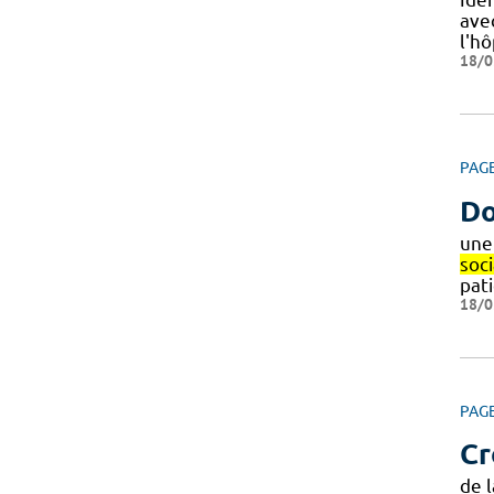
ave
l'hô
18/0
PAG
Do
une
soci
pat
18/0
PAG
Cr
de l