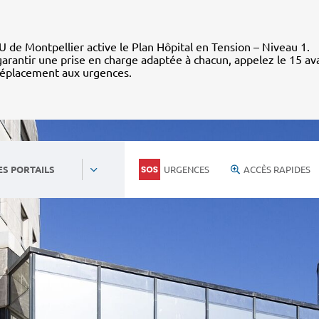
 de Montpellier active le Plan Hôpital en Tension – Niveau 1.
arantir une prise en charge adaptée à chacun, appelez le 15 av
déplacement aux urgences.
URGENCES
ACCÈS RAPIDES
ES PORTAILS