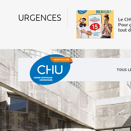
URGENCES
Le CHU
Pour g
tout 
TOUS L