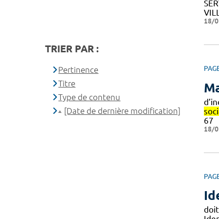
SER
VIL
18/0
TRIER PAR :
PAG
Pertinence
Titre
Ma
Type de contenu
d’i
[Date de dernière modification]
soci
67
18/0
PAG
Id
doit
Iden