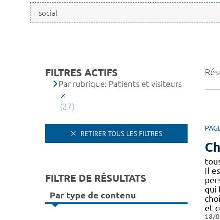
FILTRES ACTIFS
Résu
Par rubrique: Patients et visiteurs
(27)
PAG
RETIRER TOUS LES FILTRES
Ch
tou
Il e
FILTRE DE RÉSULTATS
per
qui 
Par type de contenu
choi
et 
18/0