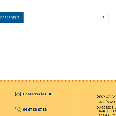
1
PRÉCÉDENT
Contacter le CHU
ESPACE PA
ACCÈS AG
ACCESSIBIL
04 67 33 67 33
PARTIELL
CONFORM