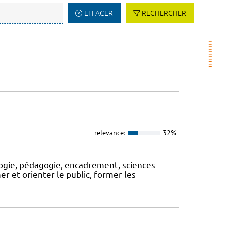
EFFACER
RECHERCHER
relevance:
32%
logie, pédagogie, encadrement, sciences
rmer et orienter le public, former les