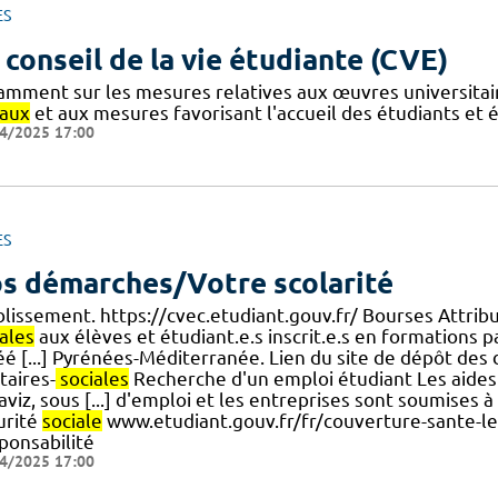
ES
 conseil de la vie étudiante (CVE)
amment sur les mesures relatives aux œuvres universitair
iaux
et aux mesures favorisant l'accueil des étudiants et 
4/2025 17:00
ES
s démarches/Votre scolarité
blissement. https://cvec.etudiant.gouv.fr/ Bourses Attribu
ales
aux élèves et étudiant.e.s inscrit.e.s en formations
éé [...] Pyrénées-Méditerranée. Lien du site de dépôt de
taires-
sociales
Recherche d'un emploi étudiant Les aides 
viz, sous [...] d'emploi et les entreprises sont soumises 
urité
sociale
www.etudiant.gouv.fr/fr/couverture-sante-le
ponsabilité
4/2025 17:00