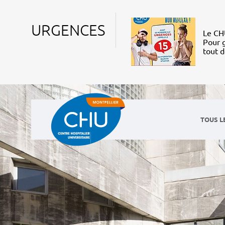
URGENCES
Le CHU
Pour g
tout 
TOUS L