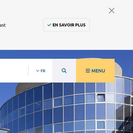
ant
EN SAVOIR PLUS
MENU
FR