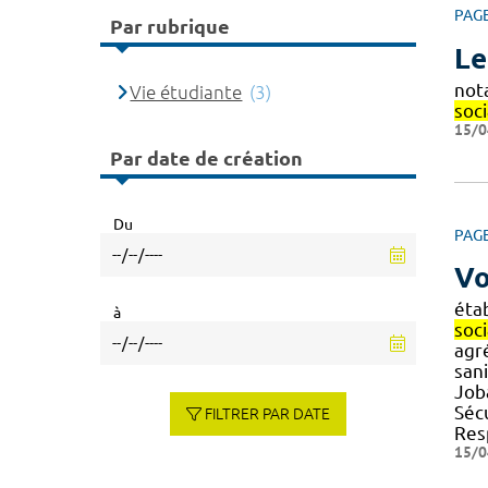
PAG
Par rubrique
Le
not
Vie étudiante
(3)
soc
15/0
Par date de création
Du
PAG
Vo
éta
à
soci
agr
sani
Joba
Séc
FILTRER PAR DATE
Res
15/0