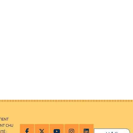
TIENT
ENT CHU
ITÉ :