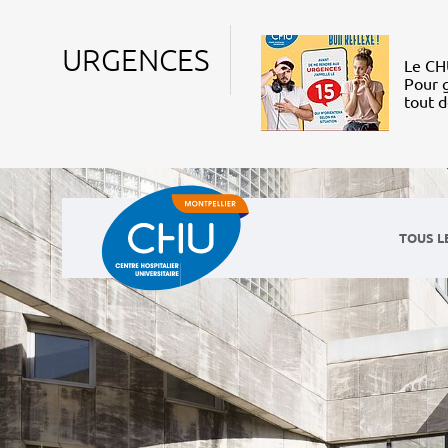
URGENCES
Le CHU
Pour g
tout 
TOUS L