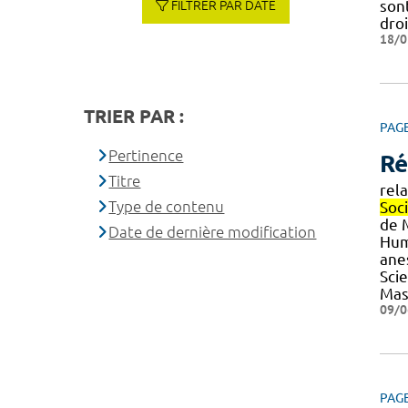
son
FILTRER PAR DATE
droi
18/0
TRIER PAR :
PAG
Pertinence
Ré
Titre
rel
Type de contenu
Soc
de M
Date de dernière modification
Hum
anes
Sci
Mas
09/0
PAG