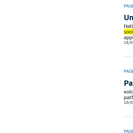
PAG
Un
Nat
soc
app
18/0
PAG
Pa
volo
pat
10/0
PAG