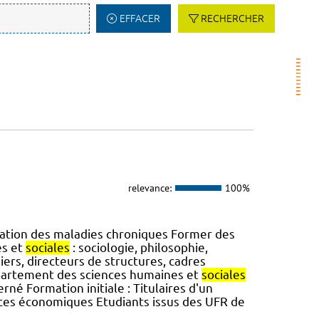
EFFACER
RECHERCHER
relevance:
100%
ration des maladies chroniques Former des
es et
sociales
: sociologie, philosophie,
miers, directeurs de structures, cadres
épartement des sciences humaines et
sociales
né Formation initiale : Titulaires d'un
ences économiques Etudiants issus des UFR de