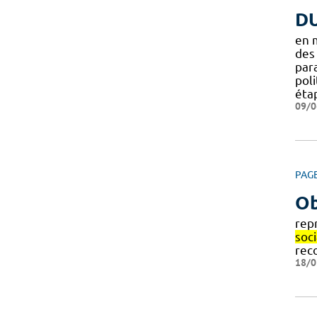
DU
en 
des
par
pol
éta
09/0
PAG
Ob
rep
soci
rec
18/0