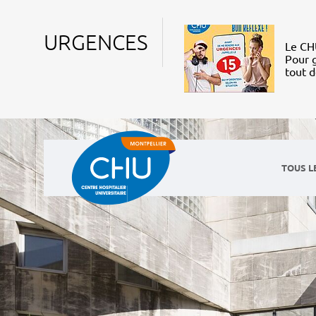
URGENCES
Le CHU
Pour g
tout 
TOUS L