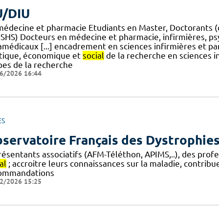
/DIU
médecine et pharmacie Etudiants en Master, Doctorants (c
 SHS) Docteurs en médecine et pharmacie, infirmières, p
amédicaux [...] encadrement en sciences infirmières et pa
itique, économique et
social
de la recherche en sciences 
pes de la recherche
6/2026 16:44
ES
servatoire Français des Dystrophie
résentants associatifs (AFM-Téléthon, APIMS,..), des pr
al
; accroitre leurs connaissances sur la maladie, contribu
ommandations
2/2026 15:25