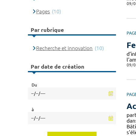
09/0
Pages
(10)
Par rubrique
PAG
Fe
Recherche et innovation
(10)
d’i
l'a
09/0
Par date de création
Du
PAG
Ac
à
par
dans
Bât
s’él