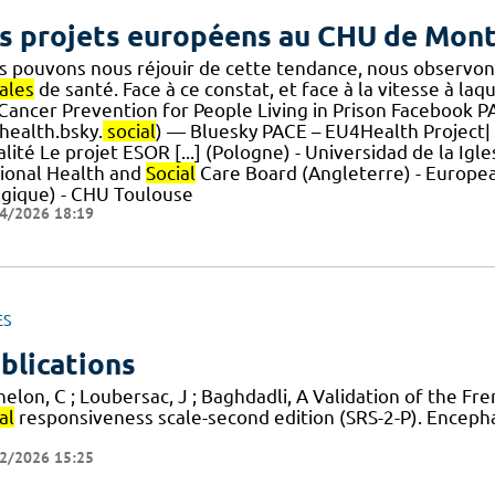
s projets européens au CHU de Mont
s pouvons nous réjouir de cette tendance, nous observon
ales
de santé. Face à ce constat, et face à la vitesse à la
.] Cancer Prevention for People Living in Prison Facebook
health.bsky.
social
) — Bluesky PACE – EU4Health Project|
lité Le projet ESOR [...] (Pologne) - Universidad de la Igl
ional Health and
Social
Care Board (Angleterre) - Europea
lgique) - CHU Toulouse
4/2026 18:19
ES
blications
elon, C ; Loubersac, J ; Baghdadli, A Validation of the Fr
al
responsiveness scale-second edition (SRS-2-P). Enceph
2/2026 15:25