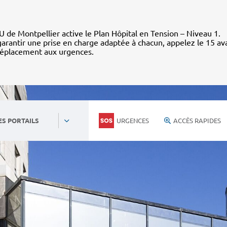
 de Montpellier active le Plan Hôpital en Tension – Niveau 1.
arantir une prise en charge adaptée à chacun, appelez le 15 av
déplacement aux urgences.
URGENCES
ACCÈS RAPIDES
ES PORTAILS