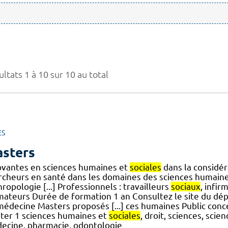
ltats 1 à 10 sur 10 au total
ES
sters
ovantes en sciences humaines et
sociales
dans la considé
rcheurs en santé dans les domaines des sciences humain
ropologie [...] Professionnels : travailleurs
sociaux
, infir
mateurs Durée de formation 1 an Consultez le site du d
édecine Masters proposés [...] ces humaines Public concer
ter 1 sciences humaines et
sociales
, droit, sciences, sci
ecine, pharmacie, odontologie