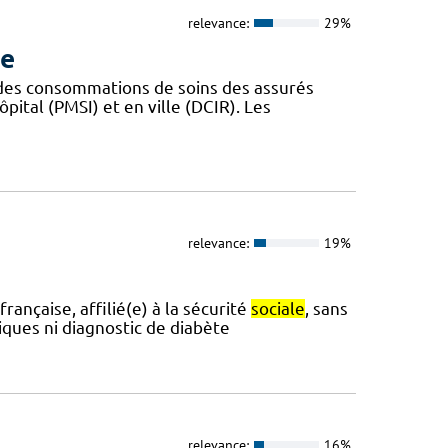
relevance:
29%
ue
 des consommations de soins des assurés
ôpital (PMSI) et en ville (DCIR). Les
relevance:
19%
rançaise, affilié(e) à la sécurité
sociale
, sans
iques ni diagnostic de diabète
relevance:
16%