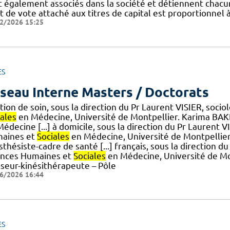
t également associés dans la société et détiennent chacun
t de vote attaché aux titres de capital est proportionnel à 
2/2026 15:25
ES
seau Interne Masters / Doctorats
ation de soin, sous la direction du Pr Laurent VISIER, so
iales
en Médecine, Université de Montpellier. Karima BA
édecine [...] à domicile, sous la direction du Pr Laurent
aines et
Sociales
en Médecine, Université de Montpellier
thésiste-cadre de santé [...] français, sous la direction 
ences Humaines et
Sociales
en Médecine, Université de M
seur-kinésithérapeute – Pôle
6/2026 16:44
ES