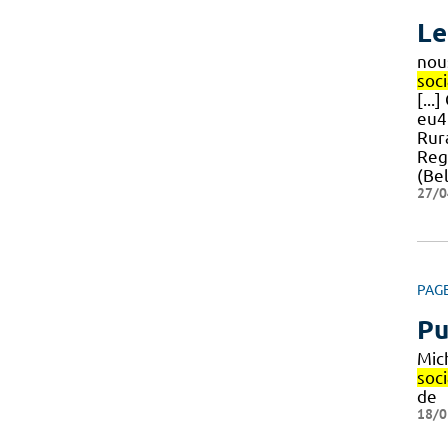
Le
nou
soci
[..
eu4
Rura
Reg
(Be
27/0
PAG
Pu
Mich
soci
de
18/0