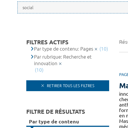
FILTRES ACTIFS
Résu
Par type de contenu: Pages
(10)
Par rubrique: Recherche et
innovation
(10)
PAG
Ma
RETIRER TOUS LES FILTRES
inn
che
anth
for
FILTRE DE RÉSULTATS
en m
Mas
Par type de contenu
méd