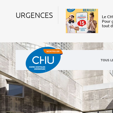
URGENCES
Le CHU
Pour g
tout 
TOUS L