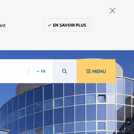
ant
EN SAVOIR PLUS
MENU
FR