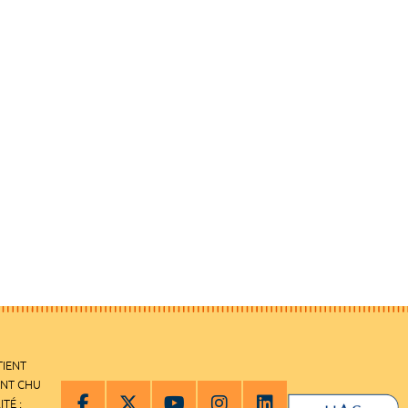
TIENT
ENT CHU
ITÉ :