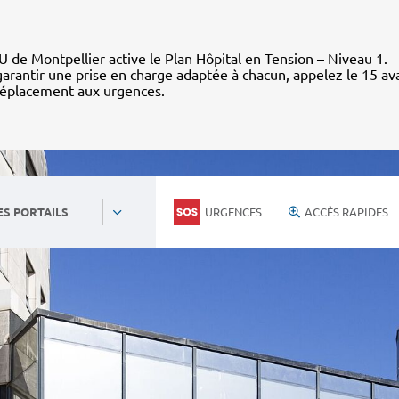
 de Montpellier active le Plan Hôpital en Tension – Niveau 1.
arantir une prise en charge adaptée à chacun, appelez le 15 av
déplacement aux urgences.
URGENCES
ACCÈS RAPIDES
ES PORTAILS