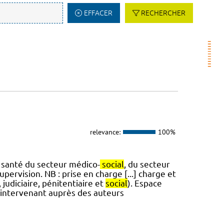
EFFACER
RECHERCHER
relevance:
100%
e santé du secteur médico-
social
, du secteur
upervision. NB : prise en charge [...] charge et
udiciaire, pénitentiaire et
social
). Espace
s intervenant auprès des auteurs