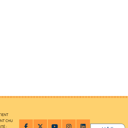
TIENT
ENT CHU
ITÉ :