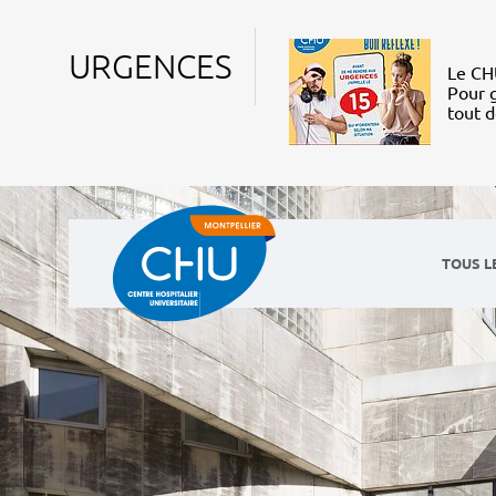
URGENCES
Le CHU
Pour g
tout 
TOUS L