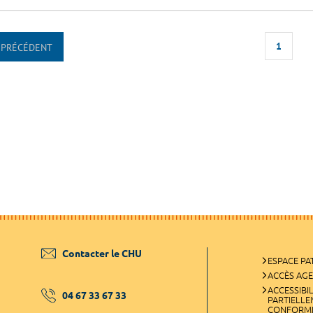
1
PRÉCÉDENT
Contacter le CHU
ESPACE PA
ACCÈS AG
ACCESSIBIL
04 67 33 67 33
PARTIELL
CONFORM