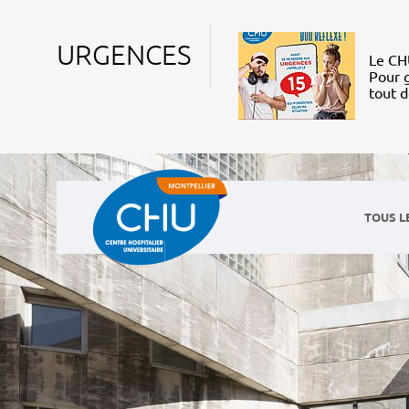
URGENCES
Le CHU
Pour g
tout 
TOUS L