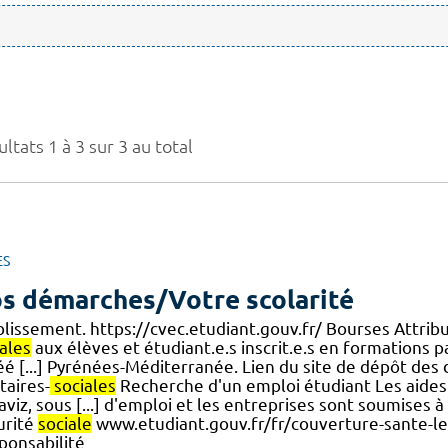
ltats 1 à 3 sur 3 au total
ES
s démarches/Votre scolarité
blissement. https://cvec.etudiant.gouv.fr/ Bourses Attribu
ales
aux élèves et étudiant.e.s inscrit.e.s en formations
éé [...] Pyrénées-Méditerranée. Lien du site de dépôt de
taires-
sociales
Recherche d'un emploi étudiant Les aides 
viz, sous [...] d'emploi et les entreprises sont soumises 
urité
sociale
www.etudiant.gouv.fr/fr/couverture-sante-le
ponsabilité