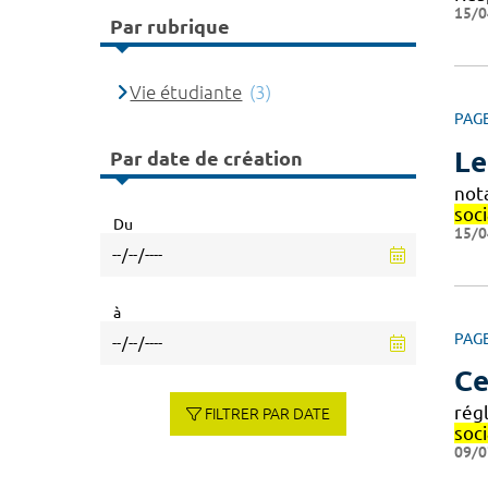
15/0
Par rubrique
Vie étudiante
(3)
PAG
Le
Par date de création
not
soc
Du
15/0
à
PAG
Ce
rég
FILTRER PAR DATE
soci
09/0