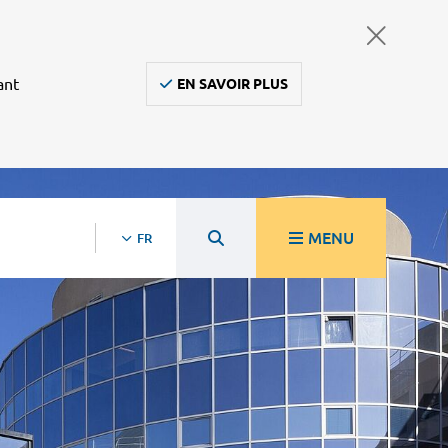
ant
EN SAVOIR PLUS
MENU
FR