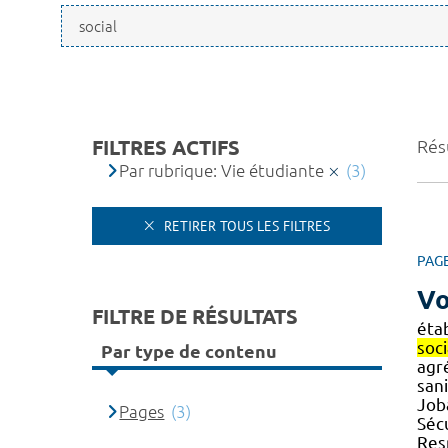
FILTRES ACTIFS
Résu
Par rubrique: Vie étudiante
(3)
RETIRER TOUS LES FILTRES
PAG
Vo
FILTRE DE RÉSULTATS
éta
soci
Par type de contenu
agr
sani
Joba
Pages
(3)
Séc
Res