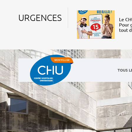
URGENCES
Le CHU
Pour g
tout 
TOUS L