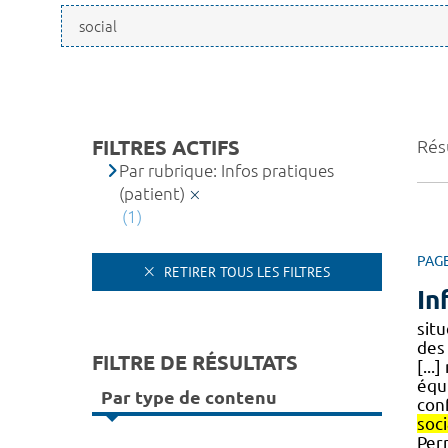
FILTRES ACTIFS
Résu
Par rubrique: Infos pratiques
(patient)
(1)
PAG
RETIRER TOUS LES FILTRES
In
situ
des
FILTRE DE RÉSULTATS
[...
équ
Par type de contenu
con
soci
Per