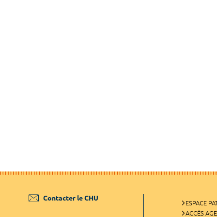
Contacter le CHU
ESPACE PA
ACCÈS AG