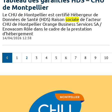
Tableau des garanties HDS – CHU
de Montpellier
Le CHU de Montpellier est certifié Hébergeur de
Données de Santé (HDS) Raison
sociale
de l’acteur
CHU de Montpellier Orange Business Services SA /
Enovacom Rôle dans le cadre de la prestation
d’hébergement
14/04/2026 12:38
1
2
3
4
5
6
7
8
9
10