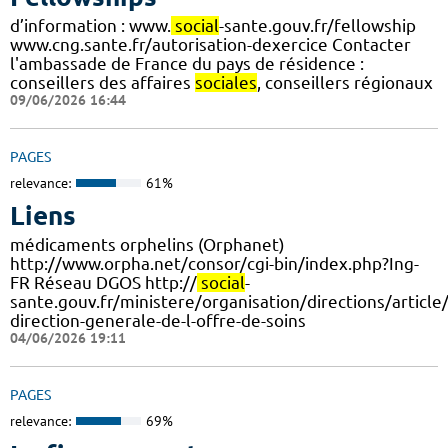
d’information : www.
social
-sante.gouv.fr/fellowship
www.cng.sante.fr/autorisation-dexercice Contacter
l'ambassade de France du pays de résidence :
conseillers des affaires
sociales
, conseillers régionaux
09/06/2026 16:44
PAGES
relevance:
61%
Liens
médicaments orphelins (Orphanet)
http://www.orpha.net/consor/cgi-bin/index.php?Ing-
FR Réseau DGOS http://
social
-
sante.gouv.fr/ministere/organisation/directions/article
direction-generale-de-l-offre-de-soins
04/06/2026 19:11
PAGES
relevance:
69%