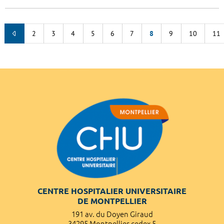
2
3
4
5
6
7
8
9
10
11
CENTRE HOSPITALIER UNIVERSITAIRE
DE MONTPELLIER
191 av. du Doyen Giraud
34295 Montpellier cedex 5