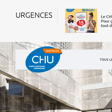
URGENCES
Le CHU
Pour g
tout 
TOUS L