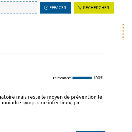
EFFACER
RECHERCHER
relevance:
100%
atoire mais reste le moyen de prévention le
 au moindre symptôme infectieux, pa