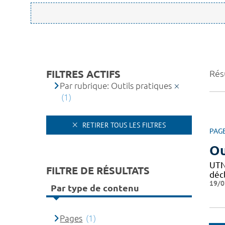
FILTRES ACTIFS
Résu
Par rubrique: Outils pratiques
(1)
RETIRER TOUS LES FILTRES
PAG
Ou
UTN 
FILTRE DE RÉSULTATS
décl
19/0
Par type de contenu
Pages
(1)