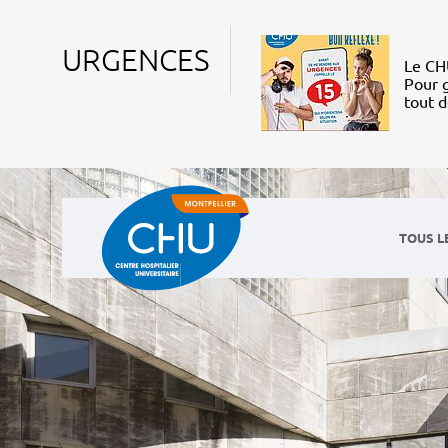
URGENCES
Le CHU
Pour g
tout 
TOUS L