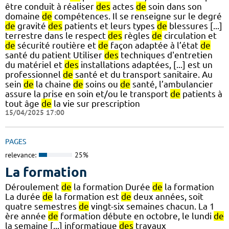
être conduit à réaliser
des
actes
de
soin dans son
domaine
de
compétences. Il se renseigne sur le degré
de
gravité
des
patients et leurs types
de
blessures [...]
terrestre dans le respect
des
règles
de
circulation et
de
sécurité routière et
de
façon adaptée à l’état
de
santé du patient Utiliser
des
techniques d'entretien
du matériel et
des
installations adaptées, [...] est un
professionnel
de
santé et du transport sanitaire. Au
sein
de
la chaine
de
soins ou
de
santé, l’ambulancier
assure la prise en soin et/ou le transport
de
patients à
tout âge
de
la vie sur prescription
15/04/2025 17:00
PAGES
relevance:
25%
La formation
Déroulement
de
la formation Durée
de
la formation
La durée
de
la formation est
de
deux années, soit
quatre semestres
de
vingt-six semaines chacun. La 1
ère année
de
formation débute en octobre, le lundi
de
la semaine [...] informatique
des
travaux