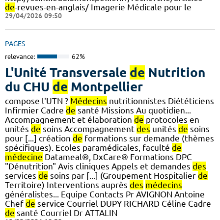
de
-revues-en-anglais/ Imagerie Médicale pour le
29/04/2026 09:50
PAGES
relevance:
62%
L'Unité Transversale
de
Nutrition
du CHU
de
Montpellier
compose l'UTN ?
Médecins
nutritionnistes Diététiciens
Infirmier Cadre
de
santé Missions Au quotidien...
Accompagnement et élaboration
de
protocoles en
unités
de
soins Accompagnement
des
unités
de
soins
pour [...] création
de
formations sur demande (thèmes
spécifiques). Ecoles paramédicales, faculté
de
médecine
Datameal®, DxCare® Formations DPC
"Dénutrition" Avis cliniques Appels et demandes
des
services
de
soins par [...] (Groupement Hospitalier
de
Territoire) Interventions auprès
des
médecins
généralistes... Equipe Contacts Pr AVIGNON Antoine
Chef
de
service Courriel DUPY RICHARD Céline Cadre
de
santé Courriel Dr ATTALIN