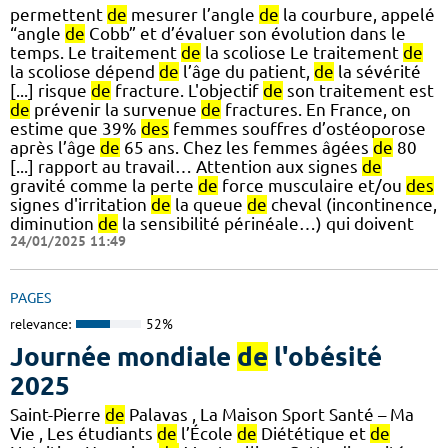
permettent
de
mesurer l’angle
de
la courbure, appelé
“angle
de
Cobb” et d’évaluer son évolution dans le
temps. Le traitement
de
la scoliose Le traitement
de
la scoliose dépend
de
l’âge du patient,
de
la sévérité
[...] risque
de
fracture. L'objectif
de
son traitement est
de
prévenir la survenue
de
fractures. En France, on
estime que 39%
des
femmes souffres d’ostéoporose
après l’âge
de
65 ans. Chez les femmes âgées
de
80
[...] rapport au travail… Attention aux signes
de
gravité comme la perte
de
force musculaire et/ou
des
signes d'irritation
de
la queue
de
cheval (incontinence,
diminution
de
la sensibilité périnéale…) qui doivent
24/01/2025 11:49
PAGES
relevance:
52%
Journée mondiale
de
l'obésité
2025
Saint-Pierre
de
Palavas , La Maison Sport Santé – Ma
Vie , Les étudiants
de
l’École
de
Diététique et
de