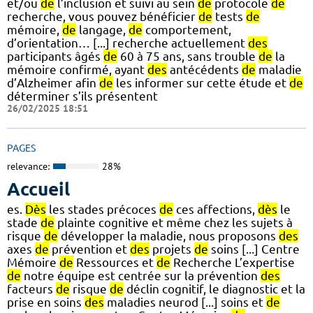
et/ou
de
l’inclusion et suivi au sein
de
protocole
de
recherche, vous pouvez bénéficier
de
tests
de
mémoire,
de
langage,
de
comportement,
d’orientation… [...] recherche actuellement
des
participants âgés
de
60 à 75 ans, sans trouble
de
la
mémoire confirmé, ayant
des
antécédents
de
maladie
d’Alzheimer afin
de
les informer sur cette étude et
de
déterminer s’ils présentent
26/02/2025 18:51
PAGES
relevance:
28%
Accueil
es.
Dès
les stades précoces
de
ces affections,
dès
le
stade
de
plainte cognitive et même chez les sujets à
risque
de
développer la maladie, nous proposons
des
axes
de
prévention et
des
projets
de
soins [...] Centre
Mémoire
de
Ressources et
de
Recherche L’expertise
de
notre équipe est centrée sur la prévention
des
facteurs
de
risque
de
déclin cognitif, le diagnostic et la
prise en soins
des
maladies neurod [...] soins et
de