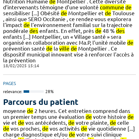
Nutrition Humaine
de
Montpellier . Cette diversité
d’intervenants témoigne d’une volonté
commune
de
sensibiliser [...] Obésité
de
Montpellier et
de
Toulouse
, ainsi que SERO Occitanie , ce rendez-vous explorera
l’impact
de
l’environnement familial sur la trajectoire
pondérale
des
enfants. En effet, près
de
48 %
des
enfants [...] Montpellier, un « Village santé » sera
organisé en collaboration avec Ma.P, l’unité mobile
de
prévention santé
de
la
ville
de
Montpellier . Ce
dispositif municipal innovant vise à renforcer l’accès à
la prévention
18/02/2025 15:14
PAGES
relevance:
28%
Parcours du patient
moyenne
de
2 heures. Cet entretien comprend dans
un premier temps une évaluation
de
votre histoire
de
vie et
de
vos antécédents,
de
votre plainte,
de
celle
de
vos proches,
de
vos activités
de
vie quotidienne [...]
charge diagnostique et/ou
de
votre suivi clinique