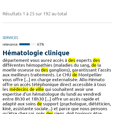
Résultats 1 à 25 sur 192 au total
SERVICES
relevance:
63%
Hématologie clinique
département vous aurez accès à
des
experts
des
différentes hémopathies (maladies du sang,
de
la
moelle osseuse ou
des
ganglions), garantissant l’accès
aux meilleurs traitements. Le CHU
de
Montpellier
vous offre [...] en charge externalisée. Allo-Hémato
offre un accès téléphonique direct accessible à tous
les
médecins
de
ville
qui souhaitent avoir une
expertise d’un hématologue du lundi au vendredi
entre 8h30 et 18h30 [...] offre un accès rapide et
adapté aux soins
de
support (psychologue, diététicien,
kiné, assistante sociale...) et parce que nous pensons
qu'être chez soi, près
des
siens, doit toujours être