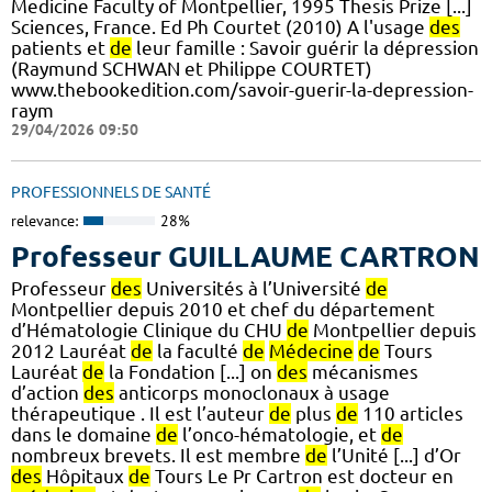
Medicine Faculty of Montpellier, 1995 Thesis Prize [...]
Sciences, France. Ed Ph Courtet (2010) A l'usage
des
patients et
de
leur famille : Savoir guérir la dépression
(Raymund SCHWAN et Philippe COURTET)
www.thebookedition.com/savoir-guerir-la-depression-
raym
29/04/2026 09:50
PROFESSIONNELS DE SANTÉ
relevance:
28%
Professeur GUILLAUME CARTRON
Professeur
des
Universités à l’Université
de
Montpellier depuis 2010 et chef du département
d’Hématologie Clinique du CHU
de
Montpellier depuis
2012 Lauréat
de
la faculté
de
Médecine
de
Tours
Lauréat
de
la Fondation [...] on
des
mécanismes
d’action
des
anticorps monoclonaux à usage
thérapeutique . Il est l’auteur
de
plus
de
110 articles
dans le domaine
de
l’onco-hématologie, et
de
nombreux brevets. Il est membre
de
l’Unité [...] d’Or
des
Hôpitaux
de
Tours Le Pr Cartron est docteur en