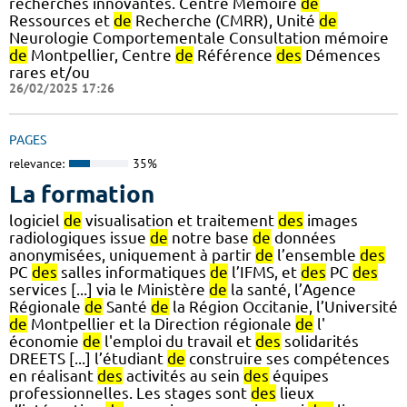
recherches innovantes. Centre Mémoire
de
Ressources et
de
Recherche (CMRR), Unité
de
Neurologie Comportementale Consultation mémoire
de
Montpellier, Centre
de
Référence
des
Démences
rares et/ou
26/02/2025 17:26
PAGES
relevance:
35%
La formation
logiciel
de
visualisation et traitement
des
images
radiologiques issue
de
notre base
de
données
anonymisées, uniquement à partir
de
l’ensemble
des
PC
des
salles informatiques
de
l’IFMS, et
des
PC
des
services [...] via le Ministère
de
la santé, l’Agence
Régionale
de
Santé
de
la Région Occitanie, l’Université
de
Montpellier et la Direction régionale
de
l'
économie
de
l'emploi du travail et
des
solidarités
DREETS [...] l’étudiant
de
construire ses compétences
en réalisant
des
activités au sein
des
équipes
professionnelles. Les stages sont
des
lieux