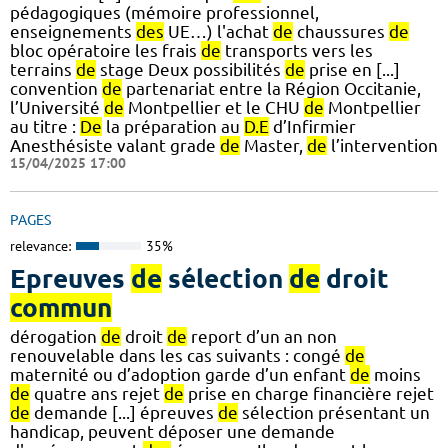
pédagogiques (mémoire professionnel,
enseignements
des
UE…) l'achat
de
chaussures
de
bloc opératoire les frais
de
transports vers les
terrains
de
stage Deux possibilités
de
prise en [...]
convention
de
partenariat entre la Région Occitanie,
l’Université
de
Montpellier et le CHU
de
Montpellier
au titre :
De
la préparation au
D.E
d’Infirmier
Anesthésiste valant grade
de
Master,
de
l’intervention
15/04/2025 17:00
PAGES
relevance:
35%
Epreuves
de
sélection
de
droit
commun
dérogation
de
droit
de
report d’un an non
renouvelable dans les cas suivants : congé
de
maternité ou d’adoption garde d’un enfant
de
moins
de
quatre ans rejet
de
prise en charge financière rejet
de
demande [...] épreuves
de
sélection présentant un
handicap, peuvent déposer une demande