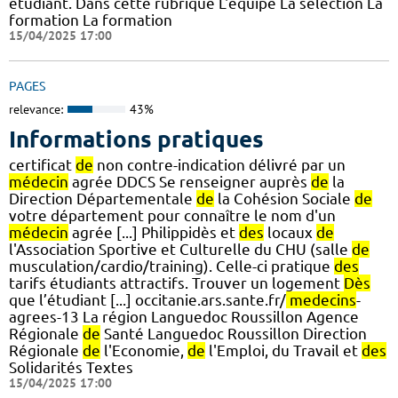
étudiant. Dans cette rubrique L'équipe La sélection La
formation La formation
15/04/2025 17:00
PAGES
relevance:
43%
Informations pratiques
certificat
de
non contre-indication délivré par un
médecin
agrée DDCS Se renseigner auprès
de
la
Direction Départementale
de
la Cohésion Sociale
de
votre département pour connaître le nom d'un
médecin
agrée [...] Philippidès et
des
locaux
de
l'Association Sportive et Culturelle du CHU (salle
de
musculation/cardio/training). Celle-ci pratique
des
tarifs étudiants attractifs. Trouver un logement
Dès
que l’étudiant [...] occitanie.ars.sante.fr/
medecins
-
agrees-13 La région Languedoc Roussillon Agence
Régionale
de
Santé Languedoc Roussillon Direction
Régionale
de
l'Economie,
de
l'Emploi, du Travail et
des
Solidarités Textes
15/04/2025 17:00