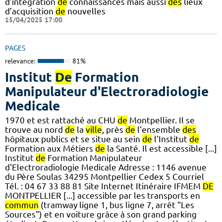
d’intégration
de
connaissances mais aussi
des
lieux
d’acquisition
de
nouvelles
15/04/2025 17:00
PAGES
relevance:
81%
Institut
De
Formation
Manipulateur d'Electroradiologie
Medicale
1970 et est rattaché au CHU
de
Montpellier. Il se
trouve au nord
de
la
ville
, près
de
l'ensemble
des
hôpitaux publics et se situe au sein
de
l'Institut
de
Formation aux Métiers
de
la Santé. Il est accessible [...]
Institut
de
Formation Manipulateur
d'Electroradiologie Medicale Adresse : 1146 avenue
du Père Soulas 34295 Montpellier Cedex 5 Courriel
Tél. : 04 67 33 88 81 Site Internet Itinéraire IFMEM
DE
MONTPELLIER [...] accessible par les transports en
commun
(tramway ligne 1, bus ligne 7, arrêt "Les
Sources") et en voiture grâce à son grand parking