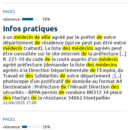
PAGES
relevance:
58%
Infos pratiques
à un
médecin
de
ville
agréé par le préfet
de
votre
département
de
résidence (qui ne peut pas être votre
médecin
traitant). La liste
des
médecins
agréés peut
être consultée sur le site internet
de
la préfecture [...]
R. 221-10 du code
de
la route auprès d’un
médecin
agréé préfecture (demander la liste
des
médecins
agréés à la Direction Départementale
de
l'Emploi, du
Travail et
des
Solidarités
de
votre département ; [...]
photocopie d'un justificatif
de
domicile au format A4
Destinataire : Préfecture
de
l'Hérault Direction
des
sécurités – BPPA-permis
de
conduire BR312 34 place
des
Martyrs
de
la résistance 34062 Montpellier
15/04/2025 17:00
PAGES
relevance:
26%