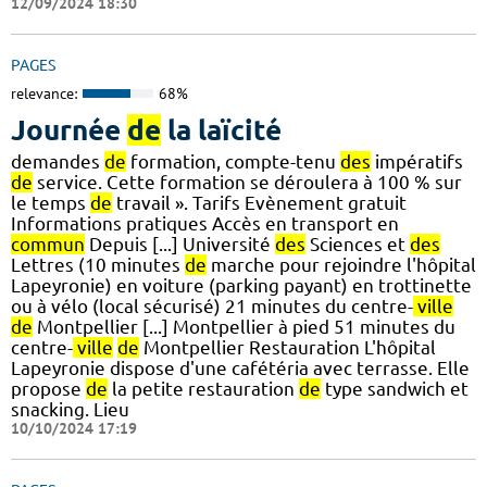
12/09/2024 18:30
PAGES
relevance:
68%
Journée
de
la laïcité
demandes
de
formation, compte-tenu
des
impératifs
de
service. Cette formation se déroulera à 100 % sur
le temps
de
travail ». Tarifs Evènement gratuit
Informations pratiques Accès en transport en
commun
Depuis [...] Université
des
Sciences et
des
Lettres (10 minutes
de
marche pour rejoindre l'hôpital
Lapeyronie) en voiture (parking payant) en trottinette
ou à vélo (local sécurisé) 21 minutes du centre-
ville
de
Montpellier [...] Montpellier à pied 51 minutes du
centre-
ville
de
Montpellier Restauration L'hôpital
Lapeyronie dispose d'une cafétéria avec terrasse. Elle
propose
de
la petite restauration
de
type sandwich et
snacking. Lieu
10/10/2024 17:19