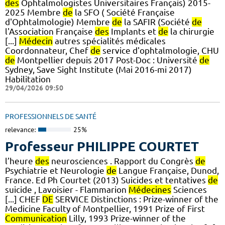
des
Ophtalmologistes Universitaires Français) 2015-
2025 Membre
de
la SFO ( Société Française
d'Ophtalmologie) Membre
de
la SAFIR (Société
de
l'Association Française
des
Implants et
de
la chirurgie
[...]
Médecin
autres spécialités médicales
Coordonnateur, Chef
de
service d'ophtalmologie, CHU
de
Montpellier depuis 2017 Post-Doc : Université
de
Sydney, Save Sight Institute (Mai 2016-mi 2017)
Habilitation
29/04/2026 09:50
PROFESSIONNELS DE SANTÉ
relevance:
25%
Professeur PHILIPPE COURTET
l’heure
des
neurosciences . Rapport du Congrès
de
Psychiatrie et Neurologie
de
Langue Française, Dunod,
France. Ed Ph Courtet (2013) Suicides et tentatives
de
suicide , Lavoisier - Flammarion
Médecines
Sciences
[...] CHEF
DE
SERVICE Distinctions : Prize-winner of the
Medicine Faculty of Montpellier, 1991 Prize of First
Communication
Lilly, 1993 Prize-winner of the