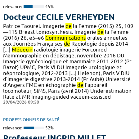
relevance:
45%
Docteur CECILE VERHEYDEN
Patrice Taourel. Imagerie
de
la Femme (2015) 25, 109
—115 Breast tomosynthesis. Imagerie
de
la Femme
(2016) 26, e5–e6
Communications
orales annuelles
aux Journées Françaises
de
Radiologie depuis 2014
[...]
Médecin
radiologie imagerie Forcomed
Mammographie en dépistage, novembre 2016 DU
Imagerie gynécologique et mammaire 2011-2012 (Pr
Bazot) UPMC, Paris VI DU Imagerie urologique et
néphrologique, 2012-2013 [...] Helenon), Paris V DIU
d’imagerie digestive 2013-2014 (Pr Aubé) Université
d’Angers FMC en échographie
de
l’appareil
locomoteur, SIMS, Paris (avril 2014) Underestimation
Rate at MR Imaging-guided vacuum-assisted
29/04/2026 09:50
PROFESSIONNELS DE SANTÉ
relevance:
52%
Professeur INGRID MILLET