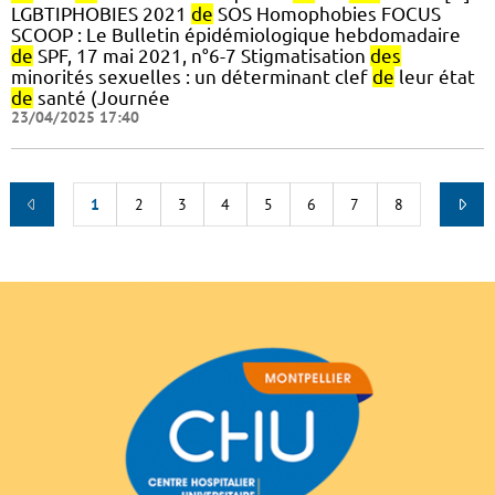
LGBTIPHOBIES 2021
de
SOS Homophobies FOCUS
SCOOP : Le Bulletin épidémiologique hebdomadaire
de
SPF, 17 mai 2021, n°6-7 Stigmatisation
des
minorités sexuelles : un déterminant clef
de
leur état
de
santé (Journée
23/04/2025 17:40
1
2
3
4
5
6
7
8