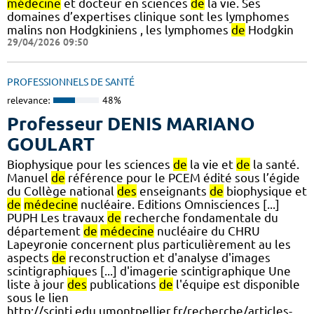
médecine
et docteur en sciences
de
la vie. Ses
domaines d’expertises clinique sont les lymphomes
malins non Hodgkiniens , les lymphomes
de
Hodgkin
29/04/2026 09:50
PROFESSIONNELS DE SANTÉ
relevance:
48%
Professeur DENIS MARIANO
GOULART
Biophysique pour les sciences
de
la vie et
de
la santé.
Manuel
de
référence pour le PCEM édité sous l’égide
du Collège national
des
enseignants
de
biophysique et
de
médecine
nucléaire. Editions Omnisciences [...]
PUPH Les travaux
de
recherche fondamentale du
département
de
médecine
nucléaire du CHRU
Lapeyronie concernent plus particulièrement au les
aspects
de
reconstruction et d'analyse d'images
scintigraphiques [...] d'imagerie scintigraphique Une
liste à jour
des
publications
de
l'équipe est disponible
sous le lien
http://scinti.edu.umontpellier.fr/recherche/articles-