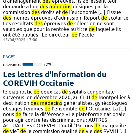
d'aménagement
des
épreuves. Ils adressent leur
demande à l'un
des
médecins
désignés par la
commission
des
droits et
de
l'autonomie [...] l'issue
des
mêmes épreuves d'admission. Report
de
scolarité
Les résultats
des
épreuves
de
sélection ne sont
valables que pour la rentrée au titre
de
laquelle ils
ont été publiés . Le directeur
de
l’école
15/04/2025 17:00
PAGES
relevance:
52%
Les lettres d'information du
COREVIH Occitanie
le diagnostic
de
deux cas
de
syphilis congénitale
survenus, en décembre 2020, au CHU
de
Montpellier à
destination
des
médecins
généralistes, gynécologues
et sages-femmes
de
l'ensemble
de
l'Occitanie. La [...]
nous
de
faire la différence » La plateforme nationale
pour agir contre les discriminations : AUTRES
ACTUALITES COREVIH : L'outil "Parlons
de
ma qualité
de
vie"
de
la commission qualité
de
vie
des
PVVIH [...]