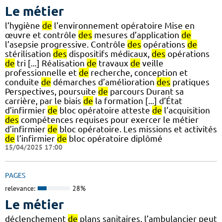
Le métier
l’hygiène
de
l’environnement opératoire Mise en
œuvre et contrôle
des
mesures d’application
de
l’asepsie progressive. Contrôle
des
opérations
de
stérilisation
des
dispositifs médicaux,
des
opérations
de
tri [...] Réalisation
de
travaux
de
veille
professionnelle et
de
recherche, conception et
conduite
de
démarches d’amélioration
des
pratiques
Perspectives, poursuite
de
parcours Durant sa
carrière, par le biais
de
la formation [...] d’État
d’infirmier
de
bloc opératoire atteste
de
l’acquisition
des
compétences requises pour exercer le métier
d’infirmier
de
bloc opératoire. Les missions et activités
de
l’infirmier
de
bloc opératoire diplômé
15/04/2025 17:00
PAGES
relevance:
28%
Le métier
déclenchement
de
plans sanitaires, l’ambulancier peut