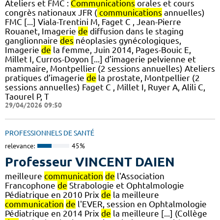
Ateliers et FMC :
Communications
orales et cours
congrès nationaux JFR (
communications
annuelles)
FMC [...] Viala-Trentini M, Faget C , Jean-Pierre
Rouanet, Imagerie
de
diffusion dans le staging
ganglionnaire
des
néoplasies gynécologiques,
Imagerie
de
la femme, Juin 2014, Pages-Bouic E,
Millet I, Curros-Doyon [...] d’imagerie pelvienne et
mammaire, Montpellier (2 sessions annuelles) Ateliers
pratiques d’imagerie
de
la prostate, Montpellier (2
sessions annuelles) Faget C , Millet I, Ruyer A, Alili C,
Taourel P, T
29/04/2026 09:50
PROFESSIONNELS DE SANTÉ
relevance:
45%
Professeur VINCENT DAIEN
meilleure
communication
de
l'Association
Francophone
de
Strabologie et Ophtalmologie
Pédiatrique en 2010 Prix
de
la meilleure
communication
de
l'EVER, session en Ophtalmologie
Pédiatrique en 2014 Prix
de
la meilleure [...] (Collège