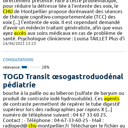
directement présente. Face à cette problématique,
pour réduire la détresse liée à l'entente des voix, le
CHU
de Montpellier propose dorénavant des séances
de thérapie cognitivo-comportementale (TCC) des
voix [...] l'entente de voix. Il est cependant demandé
d'avoir un médecin traitant généraliste, afin que vous
ayez
accès
aux soins médicaux en cas de problème de
santé. Psychologue clinicienne : Louisa TAILLET Plus d'i
14/04/2023 13:23
CONSULTATIONS
relevance:
28%
TOGD Transit œsogastroduodénal
pédiatrie
bouche à la paille ou au biberon (sulfate de baryum ou
produit de contraste iodé hydrosoluble). Ces
agents
de contraste permettent de repérer le tube digestif
supérieur lors des radiographies par rayons X [...]
numéro de téléphone suivant : 04 67 33 60 25.
Contact : - Téléphone : 04-67-33-60-25 - Mail :
radioped@
chu
-montpellier.fr Télécharger le fichier au