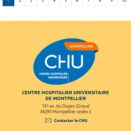
1
2
3
4
5
6
7
8
9
10
CENTRE HOSPITALIER UNIVERSITAIRE
DE MONTPELLIER
191 av. du Doyen Giraud
34295 Montpellier cedex 5
Contacter le CHU