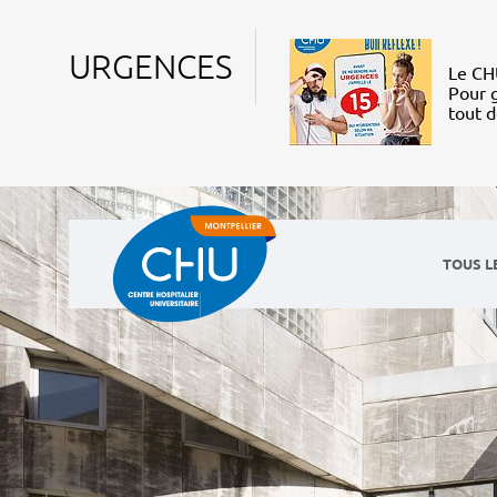
URGENCES
Le CHU
Pour g
tout 
TOUS L