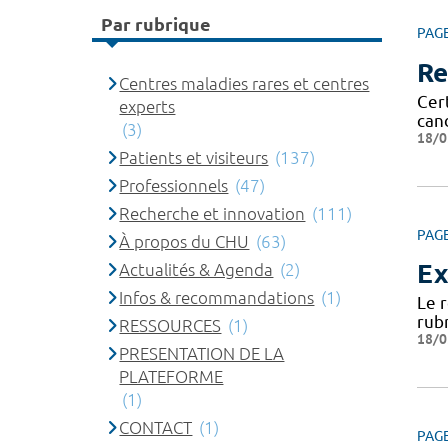
Par rubrique
PAG
Re
Centres maladies rares et centres
Cert
experts
can
(3)
18/0
Patients et visiteurs
(137)
Professionnels
(47)
Recherche et innovation
(111)
PAG
À propos du CHU
(63)
Ex
Actualités & Agenda
(2)
Infos & recommandations
(1)
Le 
rub
RESSOURCES
(1)
18/0
PRESENTATION DE LA
PLATEFORME
(1)
CONTACT
(1)
PAG