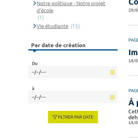
Co
Notre politique - Notre projet
d'école
29/0
(1)
Vie étudiante
(15)
PAG
Par date de création
Im
18/0
Du
à
PAG
À 
Cet
deh
FILTRER PAR DATE
18/0