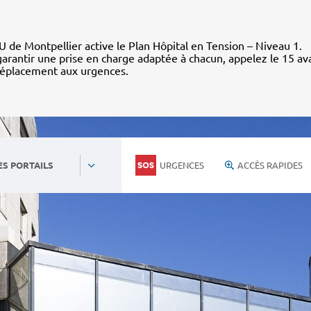
 de Montpellier active le Plan Hôpital en Tension – Niveau 1.
arantir une prise en charge adaptée à chacun, appelez le 15 av
déplacement aux urgences.
URGENCES
ACCÈS RAPIDES
ES PORTAILS