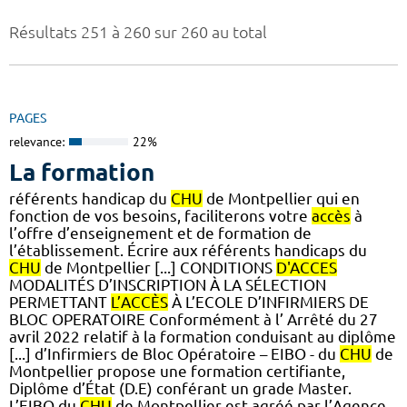
Résultats 251 à 260 sur 260 au total
PAGES
relevance:
22%
La formation
référents handicap du
CHU
de Montpellier qui en
fonction de vos besoins, faciliterons votre
accès
à
l’offre d’enseignement et de formation de
l’établissement. Écrire aux référents handicaps du
CHU
de Montpellier [...] CONDITIONS
D'ACCES
MODALITÉS D’INSCRIPTION À LA SÉLECTION
PERMETTANT
L’ACCÈS
À L’ECOLE D’INFIRMIERS DE
BLOC OPERATOIRE Conformément à l’ Arrêté du 27
avril 2022 relatif à la formation conduisant au diplôme
[...] d’Infirmiers de Bloc Opératoire – EIBO - du
CHU
de
Montpellier propose une formation certifiante,
Diplôme d’État (D.E) conférant un grade Master.
L’EIBO du
CHU
de Montpellier est agréé par l’Agence