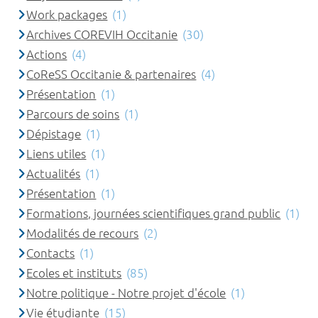
Work packages
(1)
Archives COREVIH Occitanie
(30)
Actions
(4)
CoReSS Occitanie & partenaires
(4)
Présentation
(1)
Parcours de soins
(1)
Dépistage
(1)
Liens utiles
(1)
Actualités
(1)
Présentation
(1)
Formations, journées scientifiques grand public
(1)
Modalités de recours
(2)
Contacts
(1)
Ecoles et instituts
(85)
Notre politique - Notre projet d'école
(1)
Vie étudiante
(15)