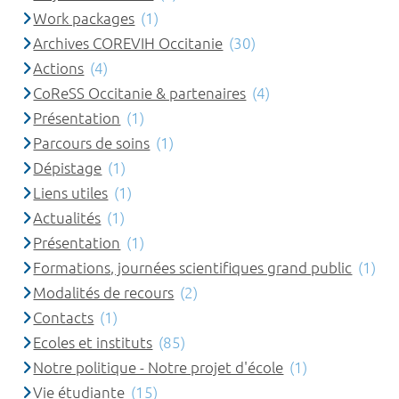
Work packages
(1)
Archives COREVIH Occitanie
(30)
Actions
(4)
CoReSS Occitanie & partenaires
(4)
Présentation
(1)
Parcours de soins
(1)
Dépistage
(1)
Liens utiles
(1)
Actualités
(1)
Présentation
(1)
Formations, journées scientifiques grand public
(1)
Modalités de recours
(2)
Contacts
(1)
Ecoles et instituts
(85)
Notre politique - Notre projet d'école
(1)
Vie étudiante
(15)