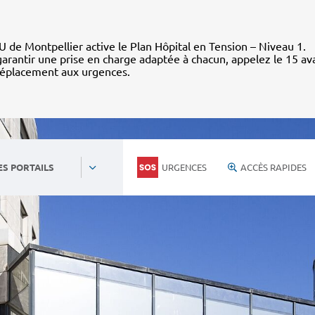
 de Montpellier active le Plan Hôpital en Tension – Niveau 1.
arantir une prise en charge adaptée à chacun, appelez le 15 av
déplacement aux urgences.
URGENCES
ACCÈS RAPIDES
ES PORTAILS