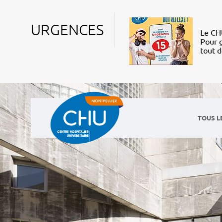
URGENCES
Le CHU
Pour g
tout 
TOUS L