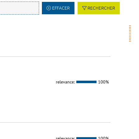
EFFACER
RECHERCHER
relevance:
100%
relevance:
100%