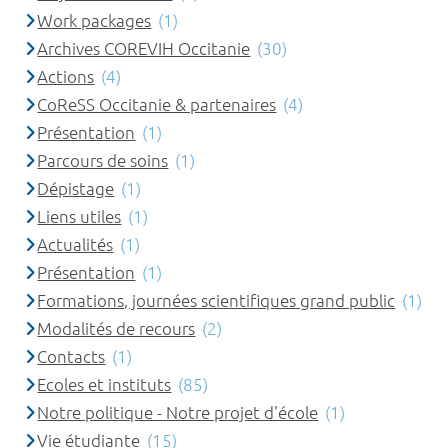
Work packages
(1)
Archives COREVIH Occitanie
(30)
Actions
(4)
CoReSS Occitanie & partenaires
(4)
Présentation
(1)
Parcours de soins
(1)
Dépistage
(1)
Liens utiles
(1)
Actualités
(1)
Présentation
(1)
Formations, journées scientifiques grand public
(1)
Modalités de recours
(2)
Contacts
(1)
Ecoles et instituts
(85)
Notre politique - Notre projet d'école
(1)
Vie étudiante
(15)