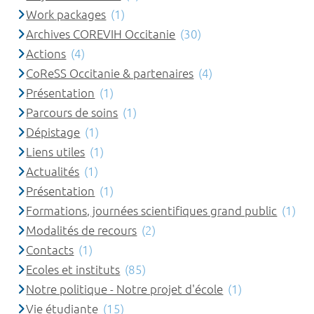
Work packages
(1)
Archives COREVIH Occitanie
(30)
Actions
(4)
CoReSS Occitanie & partenaires
(4)
Présentation
(1)
Parcours de soins
(1)
Dépistage
(1)
Liens utiles
(1)
Actualités
(1)
Présentation
(1)
Formations, journées scientifiques grand public
(1)
Modalités de recours
(2)
Contacts
(1)
Ecoles et instituts
(85)
Notre politique - Notre projet d'école
(1)
Vie étudiante
(15)