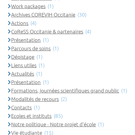
Work packages
(1)
Archives COREVIH Occitanie
(30)
Actions
(4)
CoReSS Occitanie & partenaires
(4)
Présentation
(1)
Parcours de soins
(1)
Dépistage
(1)
Liens utiles
(1)
Actualités
(1)
Présentation
(1)
Formations, journées scientifiques grand public
(1)
Modalités de recours
(2)
Contacts
(1)
Ecoles et instituts
(85)
Notre politique - Notre projet d'école
(1)
Vie étudiante
(15)