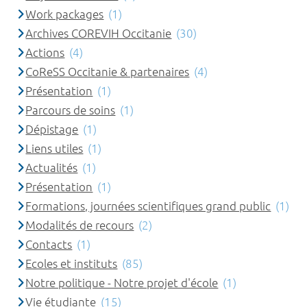
Work packages
(1)
Archives COREVIH Occitanie
(30)
Actions
(4)
CoReSS Occitanie & partenaires
(4)
Présentation
(1)
Parcours de soins
(1)
Dépistage
(1)
Liens utiles
(1)
Actualités
(1)
Présentation
(1)
Formations, journées scientifiques grand public
(1)
Modalités de recours
(2)
Contacts
(1)
Ecoles et instituts
(85)
Notre politique - Notre projet d'école
(1)
Vie étudiante
(15)