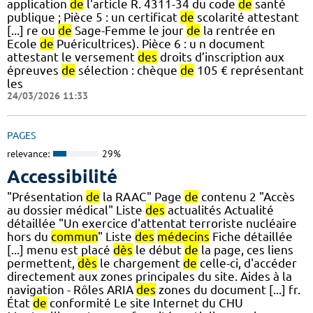
application
de
l'article R. 4311-34 du code
de
santé
publique ; Pièce 5 : un certificat
de
scolarité attestant
[...] re ou
de
Sage-Femme le jour
de
la rentrée en
Ecole
de
Puéricultrices). Pièce 6 : u n document
attestant le versement
des
droits d’inscription aux
épreuves
de
sélection : chèque
de
105 € représentant
les
24/03/2026 11:33
PAGES
relevance:
29%
Accessibilité
"Présentation
de
la RAAC" Page
de
contenu 2 "Accès
au dossier médical" Liste
des
actualités Actualité
détaillée "Un exercice d'attentat terroriste nucléaire
hors du
commun
" Liste
des
médecins
Fiche détaillée
[...] menu est placé
dès
le début
de
la page, ces liens
permettent,
dès
le chargement
de
celle-ci, d'accéder
directement aux zones principales du site. Aides à la
navigation - Rôles ARIA
des
zones du document [...] fr.
État
de
conformité Le site Internet du CHU