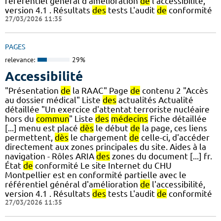
référentiel général d'amélioration
de
l'accessibilité,
version 4.1 . Résultats
des
tests L'audit
de
conformité
27/03/2026 11:35
PAGES
relevance:
29%
Accessibilité
"Présentation
de
la RAAC" Page
de
contenu 2 "Accès
au dossier médical" Liste
des
actualités Actualité
détaillée "Un exercice d'attentat terroriste nucléaire
hors du
commun
" Liste
des
médecins
Fiche détaillée
[...] menu est placé
dès
le début
de
la page, ces liens
permettent,
dès
le chargement
de
celle-ci, d'accéder
directement aux zones principales du site. Aides à la
navigation - Rôles ARIA
des
zones du document [...] fr.
État
de
conformité Le site Internet du CHU
Montpellier est en conformité partielle avec le
référentiel général d'amélioration
de
l'accessibilité,
version 4.1 . Résultats
des
tests L'audit
de
conformité
27/03/2026 11:35