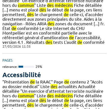
détaillée "Un exercice d'attentat terroriste nucléaire
hors du
commun
" Liste
des
médecins
Fiche détaillée
[...] menu est placé
dès
le début
de
la page, ces liens
permettent,
dès
le chargement
de
celle-ci, d'accéder
directement aux zones principales du site. Aides à la
navigation - Rôles ARIA
des
zones du document [...] fr.
État
de
conformité Le site Internet du CHU
Montpellier est en conformité partielle avec le
référentiel général d'amélioration
de
l'accessibilité,
version 4.1 . Résultats
des
tests L'audit
de
conformité
27/03/2026 11:35
PAGES
relevance:
29%
Accessibilité
"Présentation
de
la RAAC" Page
de
contenu 2 "Accès
au dossier médical" Liste
des
actualités Actualité
détaillée "Un exercice d'attentat terroriste nucléaire
hors du
commun
" Liste
des
médecins
Fiche détaillée
[...] menu est placé
dès
le début
de
la page, ces liens
permettent,
dès
le chargement
de
celle-ci, d'accéder