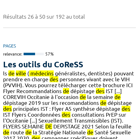
Résultats 26 à 50 sur 192 au total
PAGES
relevance:
57%
Les outils du CoReSS
ls
de
ville
(
médecins
généralistes, dentistes) pouvant
prendre en charge
des
personnes vivant avec le VIH
(PVVIH). Vous pourrez télécharger cette brochure ICI
Flyer Recommandations
de
dépistage
des
IST [...]
COREVIH Occitanie à l'occasion
de
la semaine
de
dépistage 2019 sur les recomandations
de
dépistage
des
principales IST : Flyer A5 synthèse dépistage
des
IST Flyers Coordonnées
des
consultations PrEP sur
l'Occitanie [...] Sexuellement Transmissibles (IST).
FLYERS SEMAINE
DE
DEPISTAGE 2021 Selon la feuille
de
route
de
la Stratégie Nationale
de
Santé Sexuelle
2017 2030,
des
campagnes spécifiques doivent