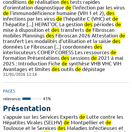
conditions
de
réalisation
des
tests rapides
d’orientation diagnostique
de
l’infection par les virus
de
l’immunodéficience humaine (VIH 1 et 2),
des
infections par les virus
de
l’hépatite C (VHC) et
de
l’hépatite [...] HEPAT'OC La gestion
des
périodes
de
mise à disposition et
des
transferts
de
Fibroscan
mobiles Plannings
des
Fibroscan 2026 Attestation
de
transfert Les modalités d'utilisation et la saisie
des
données Le Fibroscan [...] coordonnées
des
interlocuteurs COHEP CORESS Les ressources
de
formation Présentations
des
sessions
de
2021 à mai
2025 : Introduction Fiche
de
synthèse VHB VHC VIH
Avantages et limites
des
outils
de
dépistage
21/01/2026 12:16
PAGES
relevance:
43%
Présentation
s’appuie sur les Services Experts
de
Lutte contre les
Hépatites Virales (SELHV)
de
Montpellier et
de
Toulouse et le Services
des
Maladies Infectieuses et