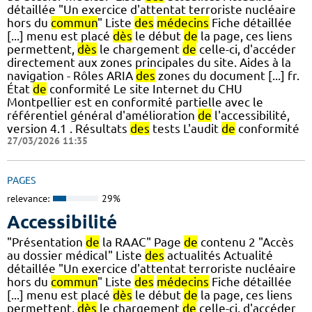
détaillée "Un exercice d'attentat terroriste nucléaire
hors du
commun
" Liste
des
médecins
Fiche détaillée
[...] menu est placé
dès
le début
de
la page, ces liens
permettent,
dès
le chargement
de
celle-ci, d'accéder
directement aux zones principales du site. Aides à la
navigation - Rôles ARIA
des
zones du document [...] fr.
État
de
conformité Le site Internet du CHU
Montpellier est en conformité partielle avec le
référentiel général d'amélioration
de
l'accessibilité,
version 4.1 . Résultats
des
tests L'audit
de
conformité
27/03/2026 11:35
PAGES
relevance:
29%
Accessibilité
"Présentation
de
la RAAC" Page
de
contenu 2 "Accès
au dossier médical" Liste
des
actualités Actualité
détaillée "Un exercice d'attentat terroriste nucléaire
hors du
commun
" Liste
des
médecins
Fiche détaillée
[...] menu est placé
dès
le début
de
la page, ces liens
permettent,
dès
le chargement
de
celle-ci, d'accéder