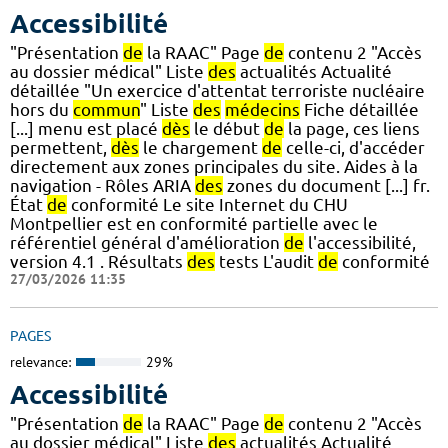
Accessibilité
"Présentation
de
la RAAC" Page
de
contenu 2 "Accès
au dossier médical" Liste
des
actualités Actualité
détaillée "Un exercice d'attentat terroriste nucléaire
hors du
commun
" Liste
des
médecins
Fiche détaillée
[...] menu est placé
dès
le début
de
la page, ces liens
permettent,
dès
le chargement
de
celle-ci, d'accéder
directement aux zones principales du site. Aides à la
navigation - Rôles ARIA
des
zones du document [...] fr.
État
de
conformité Le site Internet du CHU
Montpellier est en conformité partielle avec le
référentiel général d'amélioration
de
l'accessibilité,
version 4.1 . Résultats
des
tests L'audit
de
conformité
27/03/2026 11:35
PAGES
relevance:
29%
Accessibilité
"Présentation
de
la RAAC" Page
de
contenu 2 "Accès
au dossier médical" Liste
des
actualités Actualité