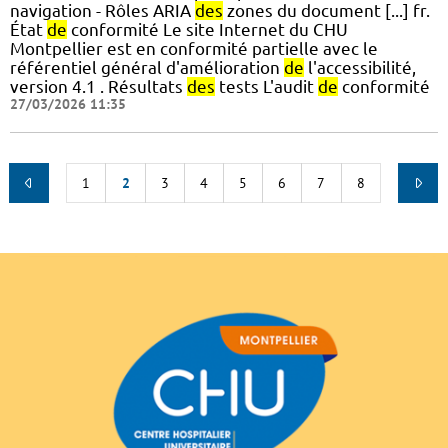
navigation - Rôles ARIA
des
zones du document [...] fr.
État
de
conformité Le site Internet du CHU
Montpellier est en conformité partielle avec le
référentiel général d'amélioration
de
l'accessibilité,
version 4.1 . Résultats
des
tests L'audit
de
conformité
27/03/2026 11:35
1
2
3
4
5
6
7
8