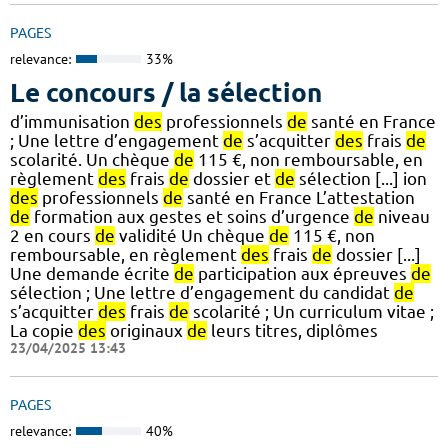
PAGES
relevance:
33%
Le concours / la sélection
d’immunisation
des
professionnels
de
santé en France
; Une lettre d’engagement
de
s’acquitter
des
frais
de
scolarité. Un chèque
de
115 €, non remboursable, en
règlement
des
frais
de
dossier et
de
sélection [...] ion
des
professionnels
de
santé en France L’attestation
de
formation aux gestes et soins d’urgence
de
niveau
2 en cours
de
validité Un chèque
de
115 €, non
remboursable, en règlement
des
frais
de
dossier [...]
Une demande écrite
de
participation aux épreuves
de
sélection ; Une lettre d’engagement du candidat
de
s’acquitter
des
frais
de
scolarité ; Un curriculum vitae ;
La copie
des
originaux
de
leurs titres, diplômes
23/04/2025 13:43
PAGES
relevance:
40%