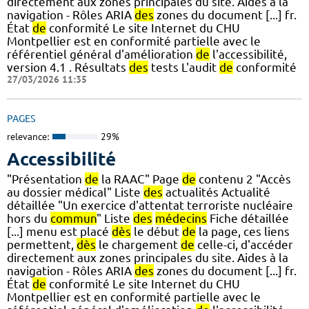
directement aux zones principales du site. Aides à la
navigation - Rôles ARIA
des
zones du document [...] fr.
État
de
conformité Le site Internet du CHU
Montpellier est en conformité partielle avec le
référentiel général d'amélioration
de
l'accessibilité,
version 4.1 . Résultats
des
tests L'audit
de
conformité
27/03/2026 11:35
PAGES
relevance:
29%
Accessibilité
"Présentation
de
la RAAC" Page
de
contenu 2 "Accès
au dossier médical" Liste
des
actualités Actualité
détaillée "Un exercice d'attentat terroriste nucléaire
hors du
commun
" Liste
des
médecins
Fiche détaillée
[...] menu est placé
dès
le début
de
la page, ces liens
permettent,
dès
le chargement
de
celle-ci, d'accéder
directement aux zones principales du site. Aides à la
navigation - Rôles ARIA
des
zones du document [...] fr.
État
de
conformité Le site Internet du CHU
Montpellier est en conformité partielle avec le