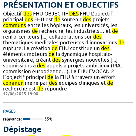
PRÉSENTATION ET OBJECTIFS
Objectif
des
FHU OBJECTIF
DES
FHU L’objectif
principal
des
FHU est
de
soutenir
des
projets
communs
entre les hôpitaux, les universités, les
organismes
de
recherche, les industriels… et
de
renforcer leurs [...] collaborations sur
des
thématiques médicales porteuses d'innovations
de
rupture. La création
de
FHU constitue un
des
éléments moteurs
de
la dynamique hospitalo-
universitaire, créant
des
synergies nouvelles [...]
soumissions à
des
appels à projets ambitieux (PIA,
commission européenne…). La FHU EVOCAN-2
L'objectif principal
de
la FHU à travers un effort
commun
mené par
des
équipes cliniques et
de
recherche est
de
répondre
12/06/2025 19:00
PAGES
relevance:
35%
Dépistage