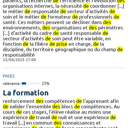
patients, la recherche
de
l’efficience et l’évolution
des
organisations internes, la nécessité
de
coordonner [...]
le métier
de
responsable
de
secteur d’activités
de
soin et le métier
de
formateur
de
professionnels
de
santé. Ces métiers peuvent se décliner dans
des
environnements,
des
organisations et
des
périmètres
[...] d’activité du cadre
de
santé responsable
de
secteur d’activités
de
soin peut être variable, en
fonction
de
la filière
de
prise
en charge,
de
la
discipline, du territoire géographique ou du champ
de
responsabilité
15/04/2025 17:00
PAGES
relevance:
23%
La formation
renforcement
des
compétences
de
l’apprenant afin
de
valider l’ensemble
des
blocs
de
compétences. Au
cours
de
ces stages, l’élève réalise au moins une
expérience
de
travail
de
nuit et une expérience
de
travail [...] en commun
des
connaissances et