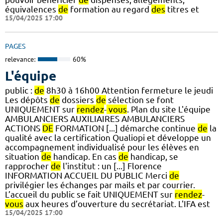
équivalences
de
formation au regard
des
titres et
15/04/2025 17:00
PAGES
relevance:
60%
L'équipe
public :
de
8h30 à 16h00 Attention fermeture le jeudi
Les dépôts
de
dossiers
de
sélection se font
UNIQUEMENT sur
rendez
-
vous
. Plan du site L'équipe
AMBULANCIERS AUXILIAIRES AMBULANCIERS
ACTIONS
DE
FORMATION [...] démarche continue
de
la
qualité avec la certification Qualiopi et développe un
accompagnement individualisé pour les élèves en
situation
de
handicap. En cas
de
handicap, se
rapprocher
de
l'institut : un [...] Florence
INFORMATION ACCUEIL DU PUBLIC Merci
de
privilégier les échanges par mails et par courrier.
L’accueil du public se fait UNIQUEMENT sur
rendez
-
vous
aux heures d’ouverture du secrétariat. L'IFA est
15/04/2025 17:00