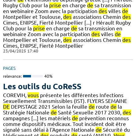
Rugby Club pour la
prise
en charge
de
sa transmission
en webinaire Zoom avec la participation
des
villes
de
Montpellier et Toulouse,
des
associations Chemin
des
Cimes, ENIPSE, Fierté Montpellier [...] r Hérault Rugby
Club pour la
prise
en charge
de
sa transmission en
webinaire Zoom avec la participation
des
villes
de
Montpellier et Toulouse,
des
associations Chemin
des
Cimes, ENIPSE, Fierté Montpellier
23/04/2025 17:40
PAGES
relevance:
40%
Les outils du CoReSS
COREVIH,
vous
présente les différentes Infections
Sexuellement Transmissibles (IST). FLYERS SEMAINE
DE
DEPISTAGE 2021 Selon la feuille
de
route
de
la
Stratégie Nationale
de
Santé Sexuelle 2017 2030,
des
campagnes [...] les matériels
de
prévention reconnus
comme dispositifs médicaux. Tout incident doit être
signalé sans délai à l'Agence Nationale
de
Sécurité du
Médicament et
des
produits
de
santé (ANSM).
Vous