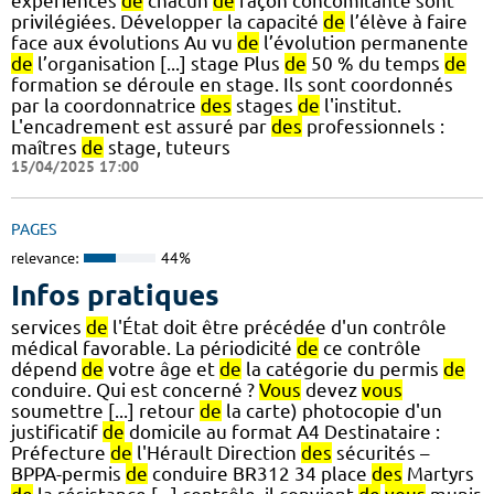
expériences
de
chacun
de
façon concomitante sont
privilégiées. Développer la capacité
de
l’élève à faire
face aux évolutions Au vu
de
l’évolution permanente
de
l’organisation [...] stage Plus
de
50 % du temps
de
formation se déroule en stage. Ils sont coordonnés
par la coordonnatrice
des
stages
de
l'institut.
L'encadrement est assuré par
des
professionnels :
maîtres
de
stage, tuteurs
15/04/2025 17:00
PAGES
relevance:
44%
Infos pratiques
services
de
l'État doit être précédée d'un contrôle
médical favorable. La périodicité
de
ce contrôle
dépend
de
votre âge et
de
la catégorie du permis
de
conduire. Qui est concerné ?
Vous
devez
vous
soumettre [...] retour
de
la carte) photocopie d'un
justificatif
de
domicile au format A4 Destinataire :
Préfecture
de
l'Hérault Direction
des
sécurités –
BPPA-permis
de
conduire BR312 34 place
des
Martyrs