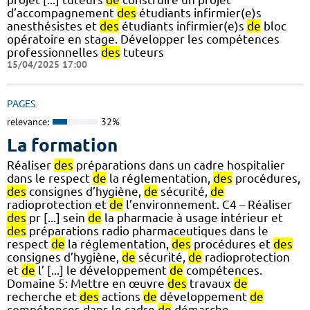
d’accompagnement
des
étudiants infirmier(e)s
anesthésistes et
des
étudiants infirmier(e)s
de
bloc
opératoire en stage. Développer les compétences
professionnelles
des
tuteurs
15/04/2025 17:00
PAGES
relevance:
32%
La formation
Réaliser
des
préparations dans un cadre hospitalier
dans le respect
de
la réglementation,
des
procédures,
des
consignes d’hygiène,
de
sécurité,
de
radioprotection et
de
l’environnement. C4 – Réaliser
des
pr [...] sein
de
la pharmacie à usage intérieur et
des
préparations radio pharmaceutiques dans le
respect
de
la réglementation,
des
procédures et
des
consignes d’hygiène,
de
sécurité,
de
radioprotection
et
de
l’ [...] le développement
de
compétences.
Domaine 5: Mettre en œuvre
des
travaux
de
recherche et
des
actions
de
développement
de
compétences dans le cadre
de
démarche