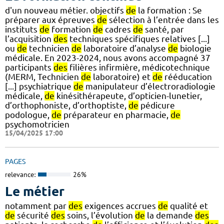
d'un nouveau métier. objectifs
de
la formation : Se
préparer aux épreuves
de
sélection à l’entrée dans les
instituts
de
formation
de
cadres
de
santé, par
l’acquisition
des
techniques spécifiques relatives [...]
ou
de
technicien
de
laboratoire d’analyse
de
biologie
médicale. En 2023-2024, nous avons accompagné 37
participants
des
filières infirmière, médicotechnique
(MERM, Technicien
de
laboratoire) et
de
rééducation
[...] psychiatrique
de
manipulateur d’électroradiologie
médicale,
de
kinésithérapeute, d’opticien-lunetier,
d’orthophoniste, d’orthoptiste,
de
pédicure
podologue,
de
préparateur en pharmacie,
de
psychomotricien
15/04/2025 17:00
PAGES
relevance:
26%
Le métier
notamment par
des
exigences accrues
de
qualité et
de
sécurité
des
soins, l’évolution
de
la demande
des