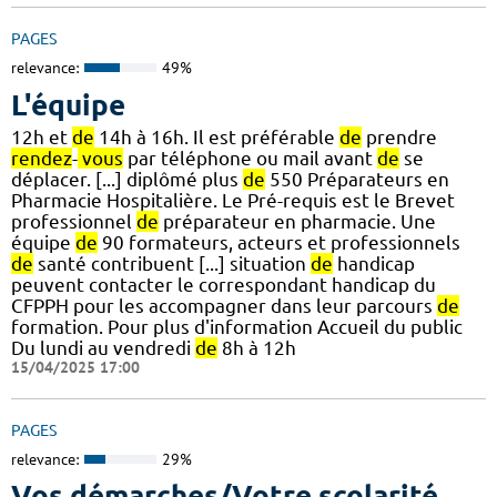
PAGES
relevance:
49%
L'équipe
12h et
de
14h à 16h. Il est préférable
de
prendre
rendez
-
vous
par téléphone ou mail avant
de
se
déplacer. [...] diplômé plus
de
550 Préparateurs en
Pharmacie Hospitalière. Le Pré-requis est le Brevet
professionnel
de
préparateur en pharmacie. Une
équipe
de
90 formateurs, acteurs et professionnels
de
santé contribuent [...] situation
de
handicap
peuvent contacter le correspondant handicap du
CFPPH pour les accompagner dans leur parcours
de
formation. Pour plus d'information Accueil du public
Du lundi au vendredi
de
8h à 12h
15/04/2025 17:00
PAGES
relevance:
29%
Vos démarches/Votre scolarité