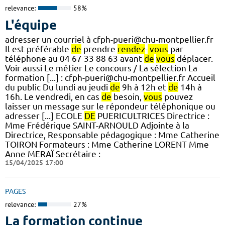
relevance:
58%
L'équipe
adresser un courriel à cfph-pueri@chu-montpellier.fr
Il est préférable
de
prendre
rendez
-
vous
par
téléphone au 04 67 33 88 63 avant
de
vous
déplacer.
Voir aussi Le métier Le concours / La sélection La
formation [...] : cfph-pueri@chu-montpellier.fr Accueil
du public Du lundi au jeudi
de
9h à 12h et
de
14h à
16h. Le vendredi, en cas
de
besoin,
vous
pouvez
laisser un message sur le répondeur téléphonique ou
adresser [...] ECOLE
DE
PUERICULTRICES Directrice :
Mme Frédérique SAINT-ARNOULD Adjointe à la
Directrice, Responsable pédagogique : Mme Catherine
TOIRON Formateurs : Mme Catherine LORENT Mme
Anne MERAÏ Secrétaire :
15/04/2025 17:00
PAGES
relevance:
27%
La formation continue