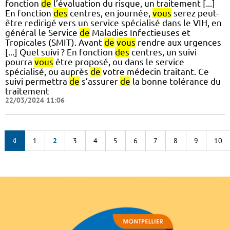
fonction
de
l’évaluation du risque, un traitement [...]
En fonction
des
centres, en journée,
vous
serez peut-
être redirigé vers un service spécialisé dans le VIH, en
général le Service
de
Maladies Infectieuses et
Tropicales (SMIT). Avant
de
vous
rendre aux urgences
[...] Quel suivi ? En fonction
des
centres, un suivi
pourra
vous
être proposé, ou dans le service
spécialisé, ou auprès
de
votre médecin traitant. Ce
suivi permettra
de
s’assurer
de
la bonne tolérance du
traitement
22/03/2024 11:06
1
2
3
4
5
6
7
8
9
10