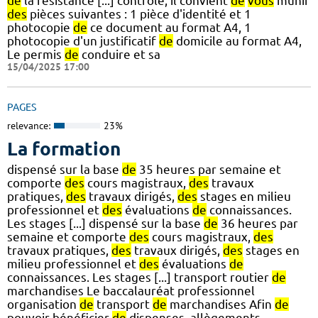
de
la résistance [...] contrôle, il convient
de
vous
munir
des
pièces suivantes : 1 pièce d'identité et 1
photocopie
de
ce document au format A4, 1
photocopie d'un justificatif
de
domicile au format A4,
Le permis
de
conduire et sa
15/04/2025 17:00
PAGES
relevance:
23%
La formation
dispensé sur la base
de
35 heures par semaine et
comporte
des
cours magistraux,
des
travaux
pratiques,
des
travaux dirigés,
des
stages en milieu
professionnel et
des
évaluations
de
connaissances.
Les stages [...] dispensé sur la base
de
36 heures par
semaine et comporte
des
cours magistraux,
des
travaux pratiques,
des
travaux dirigés,
des
stages en
milieu professionnel et
des
évaluations
de
connaissances. Les stages [...] transport routier
de
marchandises Le baccalauréat professionnel
organisation
de
transport
de
marchandises Afin
de
pouvoir bénéficier
de
dispenses, allègements,