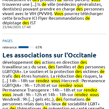
trouverez une [...] ls
de
ville (médecins généralistes,
dentistes) pouvant prendre en charge
des
personnes
vivant avec le VIH (PVVIH).
Vous
pourrez télécharger
cette brochure ICI Flyer Recommandations
de
dépistage
des
IST
23/04/2025 17:40
PAGES
relevance:
63%
Les associations sur l'Occitanie
développement
des
actions en direction
des
travailleur.se.s du sexe,
des
familles et
des
personnes
LGBTQIA+. Le soutien et la protection
des
victimes
de
trafic
des
êtres humains. La réduction
des
risques, la
[...] 14h – 18h sur
rendez
-
vous
Mercredi : Permanence
LGBTQIA+ : 9h – 12h30 et sur
rendez
-
vous
Permanence Transgenre : 14h – 18h et sur
rendez
-
vous
Jeudi : 9h – 12h et 14h – 18h sur
rendez
-
vous
Vendredi : 9h [...] gels etc..),
des
formations
de
personnes relais dans les lieux
de
sociabilité LGBT+
sur
des
thématiques
de
prévention en santé sexuelle