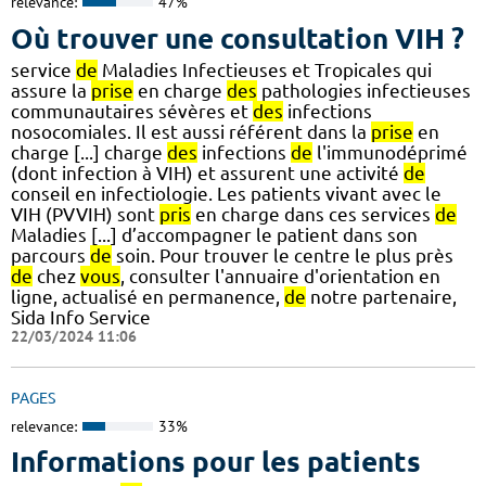
relevance:
47%
Où trouver une consultation VIH ?
service
de
Maladies Infectieuses et Tropicales qui
assure la
prise
en charge
des
pathologies infectieuses
communautaires sévères et
des
infections
nosocomiales. Il est aussi référent dans la
prise
en
charge [...] charge
des
infections
de
l'immunodéprimé
(dont infection à VIH) et assurent une activité
de
conseil en infectiologie. Les patients vivant avec le
VIH (PVVIH) sont
pris
en charge dans ces services
de
Maladies [...] d’accompagner le patient dans son
parcours
de
soin. Pour trouver le centre le plus près
de
chez
vous
, consulter l'annuaire d'orientation en
ligne, actualisé en permanence,
de
notre partenaire,
Sida Info Service
22/03/2024 11:06
PAGES
relevance:
33%
Informations pour les patients