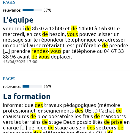
PAGES
relevance:
57%
L'équipe
vendredi
de
8h30 à 12h00 et
de
14h00 à 16h30 Le
mercredi, en cas
de
besoin,
vous
pouvez laisser un
message sur le répondeur téléphonique ou adresser
un courriel au secrétariat Il est préférable
de
prendre
[...] prendre
rendez
-
vous
par téléphone au 04 67 33
88 96 avant
de
vous
déplacer.
15/04/2025 17:00
PAGES
relevance:
35%
La formation
informatique
des
travaux pédagogiques (mémoire
professionnel, enseignements
des
UE…) l'achat
de
chaussures
de
bloc opératoire les frais
de
transports
vers les terrains
de
stage Deux possibilités
de
prise
en
charge [...] période
de
stage au sein
des
secteurs
de