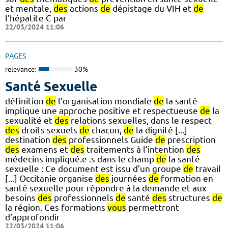
et mentale,
des
actions
de
dépistage du VIH et
de
l’hépatite C par
22/03/2024 11:06
PAGES
relevance:
30%
Santé Sexuelle
définition
de
l’organisation mondiale
de
la santé
implique une approche positive et respectueuse
de
la
sexualité et
des
relations sexuelles, dans le respect
des
droits sexuels
de
chacun,
de
la dignité [...]
destination
des
professionnels Guide
de
prescription
des
examens et
des
traitements à l’intention
des
médecins impliqué.e .s dans le champ
de
la santé
sexuelle : Ce document est issu d’un groupe
de
travail
[...] Occitanie organise
des
journées
de
formation en
santé sexuelle pour répondre à la demande et aux
besoins
des
professionnels
de
santé
des
structures
de
la région. Ces formations
vous
permettront
d'approfondir
22/03/2024 11:06