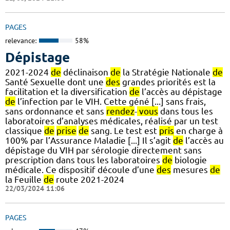
PAGES
relevance:
58%
Dépistage
2021-2024
de
déclinaison
de
la Stratégie Nationale
de
Santé Sexuelle dont une
des
grandes priorités est la
facilitation et la diversification
de
l’accès au dépistage
de
l’infection par le VIH. Cette géné [...] sans frais,
sans ordonnance et sans
rendez
-
vous
dans tous les
laboratoires d’analyses médicales, réalisé par un test
classique
de
prise
de
sang. Le test est
pris
en charge à
100% par l’Assurance Maladie [...] Il s’agit
de
l’accès au
dépistage du VIH par sérologie directement sans
prescription dans tous les laboratoires
de
biologie
médicale. Ce dispositif découle d’une
des
mesures
de
la Feuille
de
route 2021-2024
22/03/2024 11:06
PAGES