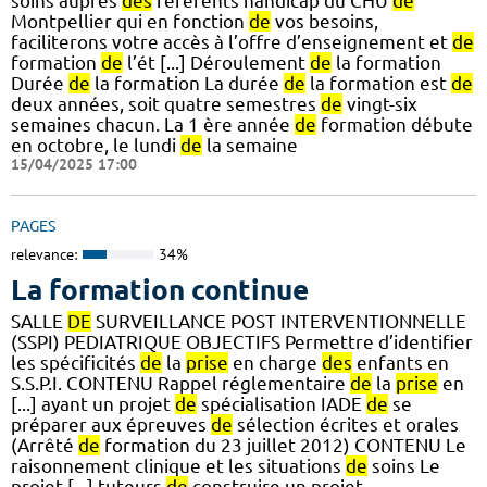
soins auprès
des
référents handicap du CHU
de
Montpellier qui en fonction
de
vos besoins,
faciliterons votre accès à l’offre d’enseignement et
de
formation
de
l’ét [...] Déroulement
de
la formation
Durée
de
la formation La durée
de
la formation est
de
deux années, soit quatre semestres
de
vingt-six
semaines chacun. La 1 ère année
de
formation débute
en octobre, le lundi
de
la semaine
15/04/2025 17:00
PAGES
relevance:
34%
La formation continue
SALLE
DE
SURVEILLANCE POST INTERVENTIONNELLE
(SSPI) PEDIATRIQUE OBJECTIFS Permettre d’identifier
les spécificités
de
la
prise
en charge
des
enfants en
S.S.P.I. CONTENU Rappel réglementaire
de
la
prise
en
[...] ayant un projet
de
spécialisation IADE
de
se
préparer aux épreuves
de
sélection écrites et orales
(Arrêté
de
formation du 23 juillet 2012) CONTENU Le
raisonnement clinique et les situations
de
soins Le
projet [...] tuteurs
de
construire un projet