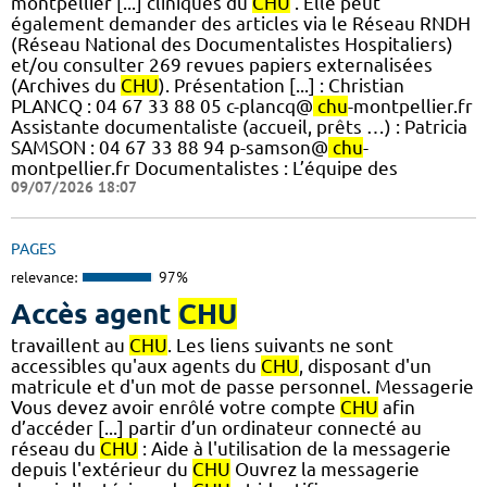
montpellier [...] cliniques du
CHU
. Elle peut
également demander des articles via le Réseau RNDH
(Réseau National des Documentalistes Hospitaliers)
et/ou consulter 269 revues papiers externalisées
(Archives du
CHU
). Présentation [...] : Christian
PLANCQ : 04 67 33 88 05 c-plancq@
chu
-montpellier.fr
Assistante documentaliste (accueil, prêts …) : Patricia
SAMSON : 04 67 33 88 94 p-samson@
chu
-
montpellier.fr Documentalistes : L’équipe des
09/07/2026 18:07
PAGES
relevance:
97%
Accès agent
CHU
travaillent au
CHU
. Les liens suivants ne sont
accessibles qu'aux agents du
CHU
, disposant d'un
matricule et d'un mot de passe personnel. Messagerie
Vous devez avoir enrôlé votre compte
CHU
afin
d’accéder [...] partir d’un ordinateur connecté au
réseau du
CHU
: Aide à l'utilisation de la messagerie
depuis l'extérieur du
CHU
Ouvrez la messagerie