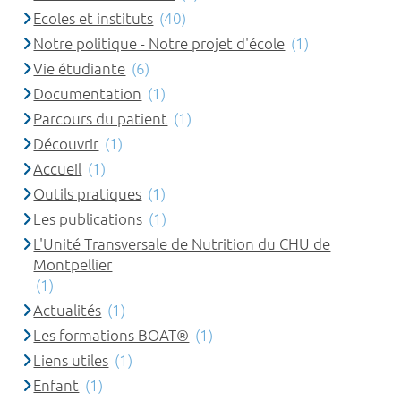
Ecoles et instituts
(40)
Notre politique - Notre projet d'école
(1)
Vie étudiante
(6)
Documentation
(1)
Parcours du patient
(1)
Découvrir
(1)
Accueil
(1)
Outils pratiques
(1)
Les publications
(1)
L'Unité Transversale de Nutrition du CHU de
Montpellier
(1)
Actualités
(1)
Les formations BOAT®
(1)
Liens utiles
(1)
Enfant
(1)