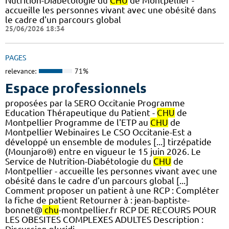
Nutrition-Diabétologie du
CHU
de Montpellier -
accueille les personnes vivant avec une obésité dans
le cadre d'un parcours global
25/06/2026 18:34
PAGES
relevance:
71%
Espace professionnels
proposées par la SERO Occitanie Programme
Education Thérapeutique du Patient -
CHU
de
Montpellier Programme de l'ETP au
CHU
de
Montpellier Webinaires Le CSO Occitanie-Est a
développé un ensemble de modules [...] tirzépatide
(Mounjaro®) entre en vigueur le 15 juin 2026. Le
Service de Nutrition-Diabétologie du
CHU
de
Montpellier - accueille les personnes vivant avec une
obésité dans le cadre d'un parcours global [...]
Comment proposer un patient à une RCP : Compléter
la fiche de patient Retourner à : jean-baptiste-
bonnet@
chu
-montpellier.fr RCP DE RECOURS POUR
LES OBESITES COMPLEXES ADULTES Description :