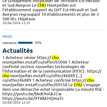
Le Groupement Hospitalier de Territoire Est-Hérault
et Sud-Aveyron Le
CHU
Montpellier est
l’établissement support du GHT Est-Hérault et Sud-
Aveyron regroupant 10 établissements et plus de 3
500 lits. Hôpitaux
26/06/2026 12:15
PAGES
relevance:
93%
Actualités
1 Acheteur sénior https://
chu
-
montpellier.mstaff.co/offer/65006 1 Acheteur
confirmé secteur nouvelles technologies de
l'information et de la communication (NTIC) : https://
chu
-montpellier.mstaff.co/offer/46889 [...]
co/offer/46889 1 Acheteur confirmé https://
chu
-
montpellier.mstaff.co/offer/69558 Le
CHU
s'engage
dans une démarche achat responsable La minute RSE :
https://youtu.be/bbdt9oGk2Cw
https://youtu.be/9TVAEMQmaTs
26/06/2026 12:15