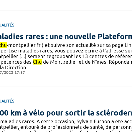
UALITÉS
ladies rares : une nouvelle Platefor
chu
-montpellier.fr ) et suivre son actualité sur sa page L
xpertise maladies rares, vous pouvez écrire à l'adresse s
tpellier [...] sement regroupant les 13 centres de référe
pétences des
Chu
de Montpellier et de Nîmes. Répondant
la Direction
7/2022 17:57
UALITÉS
00 km à vélo pour sortir la sclérode
maladies rares. À cette occasion, Sylvain Furnon a été acc
pellier, entouré de professionnels de santé, de personnels