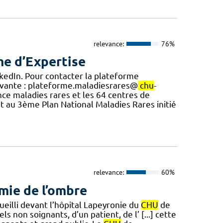
relevance:
76%
me d’Expertise
inkedIn. Pour contacter la plateforme
uivante : plateforme.maladiesrares@
chu
-
nce maladies rares et les 64 centres de
 au 3ème Plan National Maladies Rares initié
relevance:
60%
rmie de l’ombre
ueilli devant l’hôpital Lapeyronie du
CHU
de
 non soignants, d’un patient, de l’ [...] cette