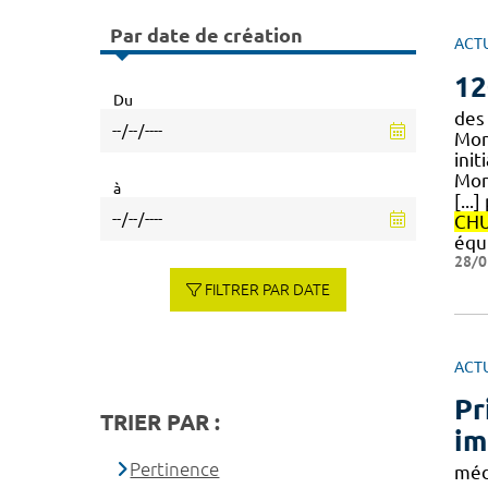
Par date de création
ACT
12
Du
des 
Mont
init
Mon
à
[...
CH
équ
28/0
FILTRER PAR DATE
ACT
Pr
TRIER PAR :
im
Pertinence
méd