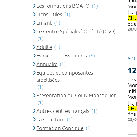
init
Les formations BOAT®
(1)
Mon
[...
Liens utiles
(1)
CH
Enfant
(1)
équ
28/0
Le Centre Spécialisé Obésité (CSO)
(1)
Adulte
(1)
Espace professionnels
(5)
ACT
Annuaire
(1)
12
Equipes et composantes
des 
labellisées
Mont
(1)
init
Présentation du CoEN Montpellier
Mon
(1)
[...
CH
Autres centres français
(1)
équ
La structure
(1)
28/0
Formation Continue
(1)