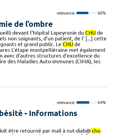
relevance:
60%
rmie de l’ombre
ueilli devant l’hôpital Lapeyronie du
CHU
de
 non soignants, d’un patient, de l’ [...] cette
soignants et grand public. Le
CHU
de
 rares L’étape montpelliéraine met également
en avec d’autres structures d’excellence du
aire des Maladies Auto-immunes (CIMA), les
relevance:
64%
bésité - Informations
doit être retourné par mail à nut-diab@
chu
-