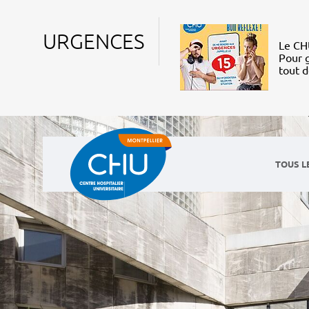
URGENCES
Le CHU
Pour g
tout 
TOUS L