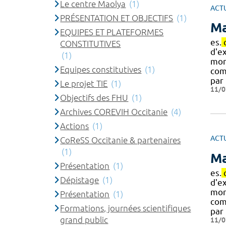
Le centre Maolya
(1)
ACT
PRÉSENTATION ET OBJECTIFS
(1)
Ma
EQUIPES ET PLATEFORMES
es.
CONSTITUTIVES
d'e
(1)
mon
Equipes constitutives
(1)
com
par 
Le projet TIE
(1)
11/0
Objectifs des FHU
(1)
Archives COREVIH Occitanie
(4)
Actions
(1)
ACT
CoReSS Occitanie & partenaires
(1)
Ma
Présentation
(1)
es.
Dépistage
(1)
d'e
mon
Présentation
(1)
com
Formations, journées scientifiques
par 
grand public
11/0