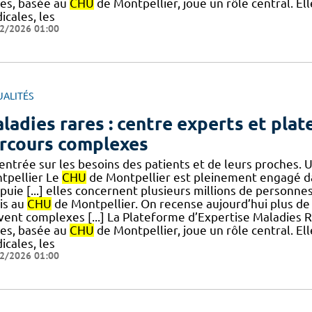
es, basée au
CHU
de Montpellier, joue un rôle central. E
icales, les
2/2026 01:00
UALITÉS
ladies rares : centre experts et pla
rcours complexes
centrée sur les besoins des patients et de leurs proches.
tpellier Le
CHU
de Montpellier est pleinement engagé dan
ppuie [...] elles concernent plusieurs millions de person
is au
CHU
de Montpellier. On recense aujourd’hui plus de 7
vent complexes [...] La Plateforme d’Expertise Maladies R
es, basée au
CHU
de Montpellier, joue un rôle central. E
icales, les
2/2026 01:00