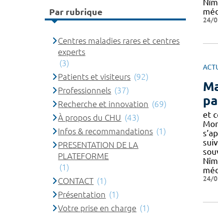
Nîm
Par rubrique
méd
24/0
Centres maladies rares et centres
experts
(3)
ACT
Patients et visiteurs
(92)
Ma
Professionnels
(37)
pa
Recherche et innovation
(69)
et 
À propos du CHU
(43)
Mon
Infos & recommandations
(1)
s’a
suiv
PRESENTATION DE LA
sou
PLATEFORME
Nîm
(1)
méd
24/0
CONTACT
(1)
Présentation
(1)
Votre prise en charge
(1)