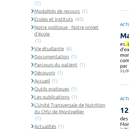
(1)
Modalités de recours
(1)
Ecoles et instituts
(40)
ACT
Notre politique - Notre projet
d'école
Ma
(1)
es.
Vie étudiante
(6)
d'e
mon
Documentation
(1)
com
Parcours du patient
(1)
par 
11/0
Découvrir
(1)
Accueil
(1)
Outils pratiques
(1)
Les publications
(1)
ACT
L'Unité Transversale de Nutrition
12
du CHU de Montpellier
(1)
des 
Mont
Actualités
(1)