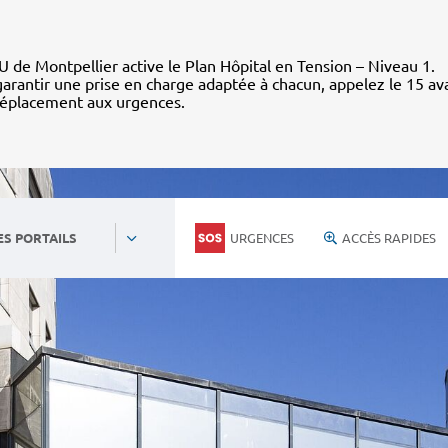
 de Montpellier active le Plan Hôpital en Tension – Niveau 1.
arantir une prise en charge adaptée à chacun, appelez le 15 av
déplacement aux urgences.
URGENCES
ACCÈS RAPIDES
ES PORTAILS