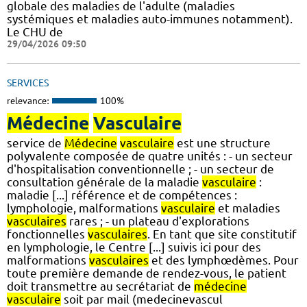
globale des maladies de l'adulte (maladies
systémiques et maladies auto-immunes notamment).
Le CHU de
29/04/2026 09:50
SERVICES
relevance:
100%
Médecine
Vasculaire
service de
Médecine
vasculaire
est une structure
polyvalente composée de quatre unités : - un secteur
d'hospitalisation conventionnelle ; - un secteur de
consultation générale de la maladie
vasculaire
:
maladie [...] référence et de compétences :
lymphologie, malformations
vasculaire
et maladies
vasculaires
rares ; - un plateau d'explorations
fonctionnelles
vasculaires
. En tant que site constitutif
en lymphologie, le Centre [...] suivis ici pour des
malformations
vasculaires
et des lymphœdèmes. Pour
toute première demande de rendez-vous, le patient
doit transmettre au secrétariat de
médecine
vasculaire
soit par mail (medecinevascul