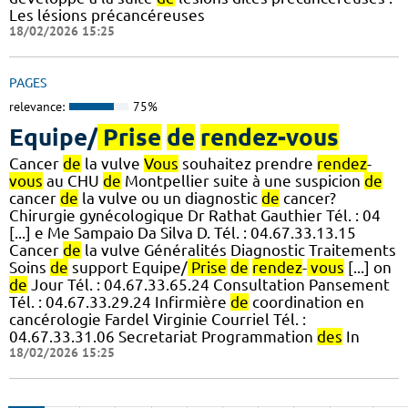
Les lésions précancéreuses
18/02/2026 15:25
PAGES
relevance:
75%
Equipe/
Prise
de
rendez-vous
Cancer
de
la vulve
Vous
souhaitez prendre
rendez
-
vous
au CHU
de
Montpellier suite à une suspicion
de
cancer
de
la vulve ou un diagnostic
de
cancer?
Chirurgie gynécologique Dr Rathat Gauthier Tél. : 04
[...] e Me Sampaio Da Silva D. Tél. : 04.67.33.13.15
Cancer
de
la vulve Généralités Diagnostic Traitements
Soins
de
support Equipe/
Prise
de
rendez
-
vous
[...] on
de
Jour Tél. : 04.67.33.65.24 Consultation Pansement
Tél. : 04.67.33.29.24 Infirmière
de
coordination en
cancérologie Fardel Virginie Courriel Tél. :
04.67.33.31.06 Secretariat Programmation
des
In
18/02/2026 15:25