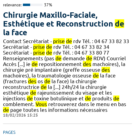
relevance:
37%
Chirurgie Maxillo-Faciale,
Esthétique et Reconstruction
de
la face
Contact Secrétariat -
prise
de
rdv Tél. : 04 67 33 82 33
Secrétariat -
prise
de
rdv Tél. : 04 67 33 82 34
Secrétariat -
prise
de
rdv Tél. : 04 67 33 80 77
Renseignements (pas
de
demande
de
RDV) Courriel
Accès [...] ie
de
repositionnement
des
machoires), la
chirurgie pré implantaire (greffe osseuse
des
machoires), la traumatologie osseuse
de
la face
(fractures
des
os
de
la face) la chirurgie
reconstructrice
de
la [...] 24h/24 la chirurgie
esthétique
de
rajeunissement du visage et les
injections
de
toxine botulinique et
de
produits
de
comblement.
Vous
retrouverez dans le menu en bas
de
page toutes les informations nécessaires
18/02/2026 15:25
PAGES