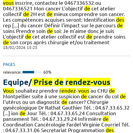
vous
inscrire, contactez le 0467336532 ou
0467336521 Mon cancer L'objectif
de
cet atelier
collectif
de
2H est
de
mieux comprendre son cancer.
Les compétences acquises seront: Identification
des
rep [...] du cancer Définir l’impact sur le parcours
de
soins Prendre soin
de
soi: Je m'aime donc je suis
L'objectif
de
cet atelier collectif est
de
prendre soins
de
son corps après chirurgie et/ou traitement
18/02/2026 15:25
PAGES
relevance:
60%
Equipe/
Prise
de
rendez-vous
Vous
souhaitez prendre
rendez
-
vous
au CHU
de
Montpellier suite à une suspicion
de
cancer du col
de
l'utérus ou un diagnostic
de
cancer? Chirurgie
gynécologique Dr Rathat Gauthier Tél. : 04.67.33.65.32
[...] ion
de
Jour Tél. : 04.67.33.65.24 Consultation
pansement Tél. : 04.67.33.29.24 Infirmière
de
Coordination Cancérologie Fardel Virginie Courriel Tél.
: 04.67.33.31.06 Secretariat Programmation
des