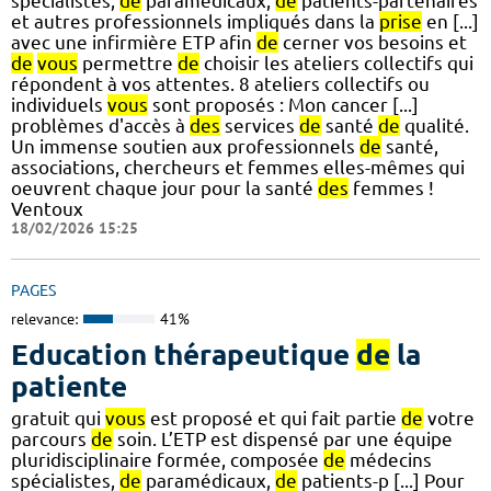
spécialistes,
de
paramédicaux,
de
patients-partenaires
et autres professionnels impliqués dans la
prise
en [...]
avec une infirmière ETP afin
de
cerner vos besoins et
de
vous
permettre
de
choisir les ateliers collectifs qui
répondent à vos attentes. 8 ateliers collectifs ou
individuels
vous
sont proposés : Mon cancer [...]
problèmes d'accès à
des
services
de
santé
de
qualité.
Un immense soutien aux professionnels
de
santé,
associations, chercheurs et femmes elles-mêmes qui
oeuvrent chaque jour pour la santé
des
femmes !
Ventoux
18/02/2026 15:25
PAGES
relevance:
41%
Education thérapeutique
de
la
patiente
gratuit qui
vous
est proposé et qui fait partie
de
votre
parcours
de
soin. L’ETP est dispensé par une équipe
pluridisciplinaire formée, composée
de
médecins
spécialistes,
de
paramédicaux,
de
patients-p [...] Pour