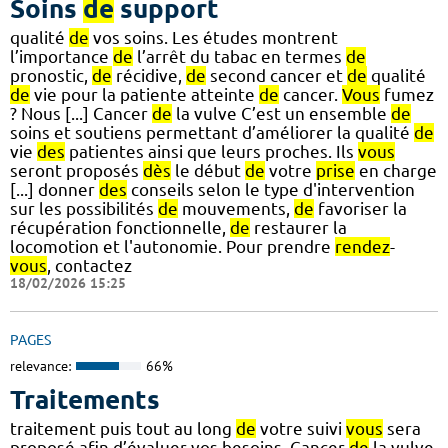
Soins
de
support
qualité
de
vos soins. Les études montrent
l’importance
de
l’arrêt du tabac en termes
de
pronostic,
de
récidive,
de
second cancer et
de
qualité
de
vie pour la patiente atteinte
de
cancer.
Vous
fumez
? Nous [...] Cancer
de
la vulve C’est un ensemble
de
soins et soutiens permettant d’améliorer la qualité
de
vie
des
patientes ainsi que leurs proches. Ils
vous
seront proposés
dès
le début
de
votre
prise
en charge
[...] donner
des
conseils selon le type d'intervention
sur les possibilités
de
mouvements,
de
favoriser la
récupération fonctionnelle,
de
restaurer la
locomotion et l'autonomie. Pour prendre
rendez
-
vous
, contactez
18/02/2026 15:25
PAGES
relevance:
66%
Traitements
traitement puis tout au long
de
votre suivi
vous
sera
proposé afin d’évaluer vos besoins. Cancer
de
la vulve