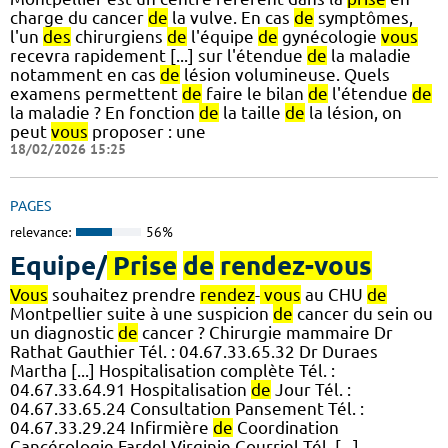
charge du cancer
de
la vulve. En cas
de
symptômes,
l'un
des
chirurgiens
de
l'équipe
de
gynécologie
vous
recevra rapidement [...] sur l'étendue
de
la maladie
notamment en cas
de
lésion volumineuse. Quels
examens permettent
de
faire le bilan
de
l'étendue
de
la maladie ? En fonction
de
la taille
de
la lésion, on
peut
vous
proposer : une
18/02/2026 15:25
PAGES
relevance:
56%
Equipe/
Prise
de
rendez-vous
Vous
souhaitez prendre
rendez
-
vous
au CHU
de
Montpellier suite à une suspicion
de
cancer du sein ou
un diagnostic
de
cancer ? Chirurgie mammaire Dr
Rathat Gauthier Tél. : 04.67.33.65.32 Dr Duraes
Martha [...] Hospitalisation complète Tél. :
04.67.33.64.91 Hospitalisation
de
Jour Tél. :
04.67.33.65.24 Consultation Pansement Tél. :
04.67.33.29.24 Infirmière
de
Coordination
Cancérologie Fardel Virginie Courriel Tél. [...]