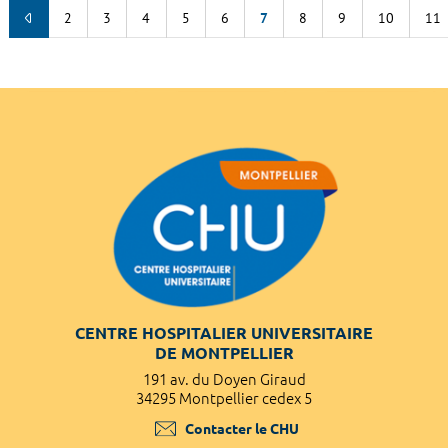
2
3
4
5
6
7
8
9
10
11
CENTRE HOSPITALIER UNIVERSITAIRE
DE MONTPELLIER
191 av. du Doyen Giraud
34295 Montpellier cedex 5
Contacter le CHU