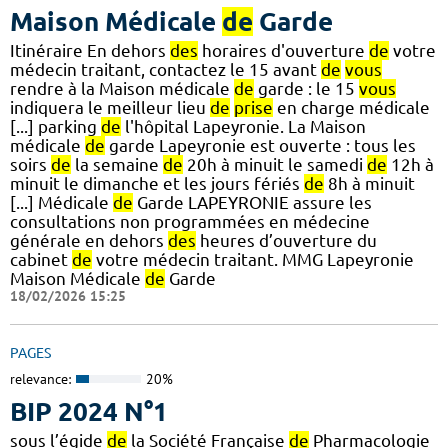
Maison Médicale
de
Garde
Itinéraire En dehors
des
horaires d'ouverture
de
votre
médecin traitant, contactez le 15 avant
de
vous
rendre à la Maison médicale
de
garde : le 15
vous
indiquera le meilleur lieu
de
prise
en charge médicale
[...] parking
de
l'hôpital Lapeyronie. La Maison
médicale
de
garde Lapeyronie est ouverte : tous les
soirs
de
la semaine
de
20h à minuit le samedi
de
12h à
minuit le dimanche et les jours fériés
de
8h à minuit
[...] Médicale
de
Garde LAPEYRONIE assure les
consultations non programmées en médecine
générale en dehors
des
heures d’ouverture du
cabinet
de
votre médecin traitant. MMG Lapeyronie
Maison Médicale
de
Garde
18/02/2026 15:25
PAGES
relevance:
20%
BIP 2024 N°1
sous l’égide
de
la Société Française
de
Pharmacologie