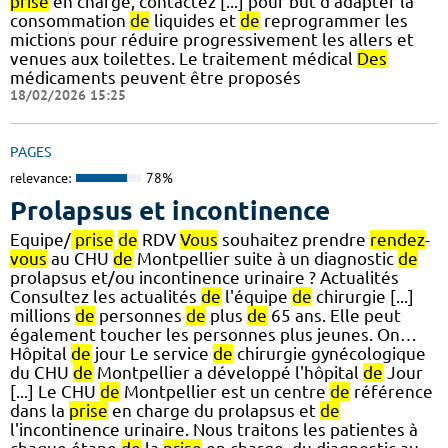
prise
en charge, contactez [...] pour but d'adapter la
consommation
de
liquides et
de
reprogrammer les
mictions pour réduire progressivement les allers et
venues aux toilettes. Le traitement médical
Des
médicaments peuvent être proposés
18/02/2026 15:25
PAGES
relevance:
78%
Prolapsus et incontinence
Equipe/
prise
de
RDV
Vous
souhaitez prendre
rendez
-
vous
au CHU
de
Montpellier suite à un diagnostic
de
prolapsus et/ou incontinence urinaire ? Actualités
Consultez les actualités
de
l'équipe
de
chirurgie [...]
millions
de
personnes
de
plus
de
65 ans. Elle peut
également toucher les personnes plus jeunes. On…
Hôpital
de
jour Le service
de
chirurgie gynécologique
du CHU
de
Montpellier a développé l'hôpital
de
Jour
[...] Le CHU
de
Montpellier est un centre
de
référence
dans la
prise
en charge du prolapsus et
de
l'incontinence urinaire. Nous traitons les patientes à