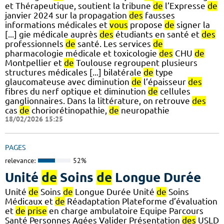
et Thérapeutique, soutient la tribune
de
l’Expresse
de
janvier 2024 sur la propagation
des
fausses
informations médicales et
vous
propose
de
signer la
[...] gie médicale auprès
des
étudiants en santé et
des
professionnels
de
santé. Les services
de
pharmacologie médicale et toxicologie
des
CHU
de
Montpellier et
de
Toulouse regroupent plusieurs
structures médicales [...] bilatérale
de
type
glaucomateuse avec diminution
de
l’épaisseur
des
fibres du nerf optique et diminution
de
cellules
ganglionnaires. Dans la littérature, on retrouve
des
cas
de
choriorétinopathie,
de
neuropathie
18/02/2026 15:25
PAGES
relevance:
52%
Unité
de
Soins
de
Longue Durée
Unité
de
Soins
de
Longue Durée Unité
de
Soins
Médicaux et
de
Réadaptation Plateforme d’évaluation
et
de
prise
en charge ambulatoire Equipe Parcours
Santé Personnes Agées Valider Présentation
des
USLD