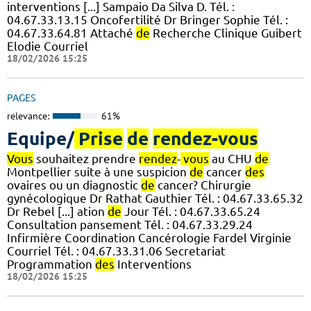
interventions [...] Sampaio Da Silva D. Tél. :
04.67.33.13.15 Oncofertilité Dr Bringer Sophie Tél. :
04.67.33.64.81 Attaché
de
Recherche Clinique Guibert
Elodie Courriel
18/02/2026 15:25
PAGES
relevance:
61%
Equipe/
Prise
de
rendez-vous
Vous
souhaitez prendre
rendez
-
vous
au CHU
de
Montpellier suite à une suspicion
de
cancer
des
ovaires ou un diagnostic
de
cancer? Chirurgie
gynécologique Dr Rathat Gauthier Tél. : 04.67.33.65.32
Dr Rebel [...] ation
de
Jour Tél. : 04.67.33.65.24
Consultation pansement Tél. : 04.67.33.29.24
Infirmière Coordination Cancérologie Fardel Virginie
Courriel Tél. : 04.67.33.31.06 Secretariat
Programmation
des
Interventions
18/02/2026 15:25