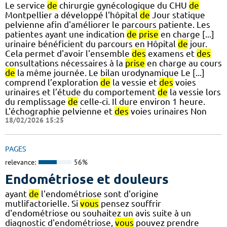
Le service
de
chirurgie gynécologique du CHU
de
Montpellier a développé l'hôpital
de
Jour statique
pelvienne afin d'améliorer le parcours patiente. Les
patientes ayant une indication
de
prise
en charge [...]
urinaire bénéficient du parcours en Hôpital
de
jour.
Cela permet d'avoir l'ensemble
des
examens et
des
consultations nécessaires à la
prise
en charge au cours
de
la même journée. Le bilan urodynamique Le [...]
comprend l’exploration
de
la vessie et
des
voies
urinaires et l’étude du comportement
de
la vessie lors
du remplissage
de
celle-ci. Il dure environ 1 heure.
L'échographie pelvienne et
des
voies urinaires Non
18/02/2026 15:25
PAGES
relevance:
56%
Endométriose et douleurs
ayant
de
l'endométriose sont d'origine
mutlifactorielle. Si
vous
pensez souffrir
d'endométriose ou souhaitez un avis suite à un
diagnostic d'endométriose,
vous
pouvez prendre