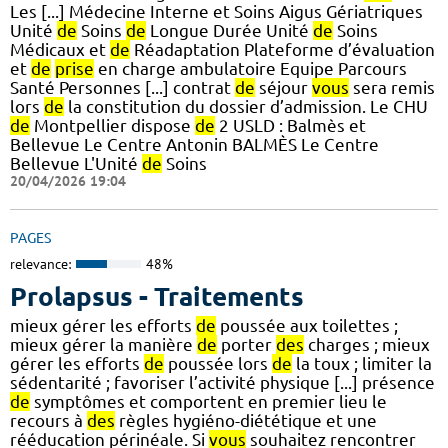
Les [...] Médecine Interne et Soins Aigus Gériatriques
Unité
de
Soins
de
Longue Durée Unité
de
Soins
Médicaux et
de
Réadaptation Plateforme d’évaluation
et
de
prise
en charge ambulatoire Equipe Parcours
Santé Personnes [...] contrat
de
séjour
vous
sera remis
lors
de
la constitution du dossier d’admission. Le CHU
de
Montpellier dispose
de
2 USLD : Balmès et
Bellevue Le Centre Antonin BALMÈS Le Centre
Bellevue L'Unité
de
Soins
20/04/2026 19:04
PAGES
relevance:
48%
Prolapsus - Traitements
mieux gérer les efforts
de
poussée aux toilettes ;
mieux gérer la manière
de
porter
des
charges ; mieux
gérer les efforts
de
poussée lors
de
la toux ; limiter la
sédentarité ; favoriser l’activité physique [...] présence
de
symptômes et comportent en premier lieu le
recours à
des
règles hygiéno-diététique et une
rééducation périnéale. Si
vous
souhaitez rencontrer