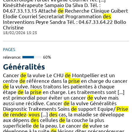
Kinésithérapeute Sampaio Da Silva D. Tél. :
04.67.33.13.15 Attaché
de
Recherche Clinique Guibert
Elodie Courriel Secretariat Programmation
des
Interventions Peyre Sandra Tél. : 04.67.33.64.22 Bollo
Christine
18/02/2026 15:25
PAGES
relevance:
60%
Généralités
Cancer
de
la vulve Le CHU
de
Montpellier est un
centre
de
référence dans la
prise
en charge du cancer
de
la vulve. Nous traitons les patientes à chaque
étape
de
la
prise
en charge. Les traitements sont [...]
est primordial pour éviter un cancer
de
vulve mais
aussi une récidive. Cancer
de
la vulve Généralités
Diagnostic Traitements Soins
de
support Equipe/
Prise
de
rendez
-
vous
[...]
des
cas, la maladie se développe
aux dépens
des
cellules
de
la couche la plus
superficielle
de
la peau. Le cancer
de
vulve se
développe à la suite
de
lésions dites précancéreuses .