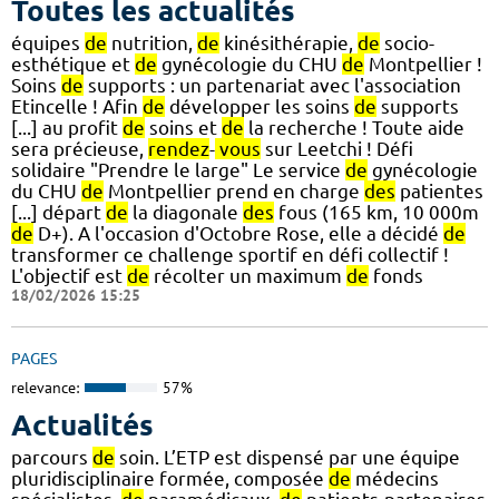
Toutes les actualités
équipes
de
nutrition,
de
kinésithérapie,
de
socio-
esthétique et
de
gynécologie du CHU
de
Montpellier !
Soins
de
supports : un partenariat avec l'association
Etincelle ! Afin
de
développer les soins
de
supports
[...] au profit
de
soins et
de
la recherche ! Toute aide
sera précieuse,
rendez
-
vous
sur Leetchi ! Défi
solidaire "Prendre le large" Le service
de
gynécologie
du CHU
de
Montpellier prend en charge
des
patientes
[...] départ
de
la diagonale
des
fous (165 km, 10 000m
de
D+). A l'occasion d'Octobre Rose, elle a décidé
de
transformer ce challenge sportif en défi collectif !
L'objectif est
de
récolter un maximum
de
fonds
18/02/2026 15:25
PAGES
relevance:
57%
Actualités
parcours
de
soin. L’ETP est dispensé par une équipe
pluridisciplinaire formée, composée
de
médecins