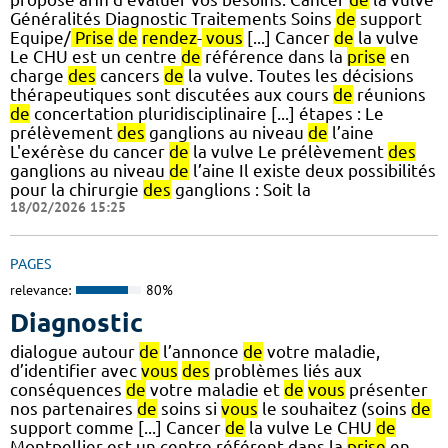
Généralités Diagnostic Traitements Soins
de
support
Equipe/
Prise
de
rendez
-
vous
[...] Cancer
de
la vulve
Le CHU est un centre
de
référence dans la
prise
en
charge
des
cancers
de
la vulve. Toutes les décisions
thérapeutiques sont discutées aux cours
de
réunions
de
concertation pluridisciplinaire [...] étapes : Le
prélèvement
des
ganglions au niveau
de
l’aine
L'exérèse du cancer
de
la vulve Le prélèvement
des
ganglions au niveau
de
l’aine Il existe deux possibilités
pour la chirurgie
des
ganglions : Soit la
18/02/2026 15:25
PAGES
relevance:
80%
Diagnostic
dialogue autour
de
l’annonce
de
votre maladie,
d’identifier avec
vous
des
problèmes liés aux
conséquences
de
votre maladie et
de
vous
présenter
nos partenaires
de
soins si
vous
le souhaitez (soins
de
support comme [...] Cancer
de
la vulve Le CHU
de
Montpellier est un centre référent dans la
prise
en