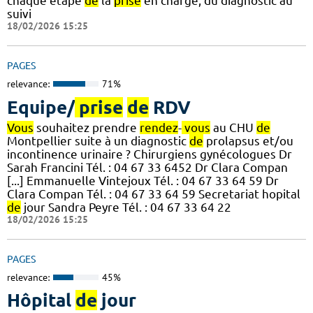
chaque étape
de
la
prise
en charge, du diagnostic au
suivi
18/02/2026 15:25
PAGES
relevance:
71%
Equipe/
prise
de
RDV
Vous
souhaitez prendre
rendez
-
vous
au CHU
de
Montpellier suite à un diagnostic
de
prolapsus et/ou
incontinence urinaire ? Chirurgiens gynécologues Dr
Sarah Francini Tél. : 04 67 33 6452 Dr Clara Compan
[...] Emmanuelle Vintejoux Tél. : 04 67 33 64 59 Dr
Clara Compan Tél. : 04 67 33 64 59 Secretariat hopital
de
jour Sandra Peyre Tél. : 04 67 33 64 22
18/02/2026 15:25
PAGES
relevance:
45%
Hôpital
de
jour