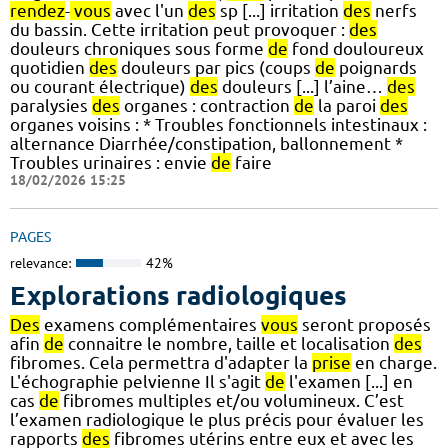
rendez
-
vous
avec l'un
des
sp [...] irritation
des
nerfs
du bassin. Cette irritation peut provoquer :
des
douleurs chroniques sous forme
de
fond douloureux
quotidien
des
douleurs par pics (coups
de
poignards
ou courant électrique)
des
douleurs [...] l’aine…
des
paralysies
des
organes : contraction
de
la paroi
des
organes voisins : * Troubles fonctionnels intestinaux :
alternance Diarrhée/constipation, ballonnement *
Troubles urinaires : envie
de
faire
18/02/2026 15:25
PAGES
relevance:
42%
Explorations radiologiques
Des
examens complémentaires
vous
seront proposés
afin
de
connaitre le nombre, taille et localisation
des
fibromes. Cela permettra d'adapter la
prise
en charge.
L'échographie pelvienne Il s'agit
de
l'examen [...] en
cas
de
fibromes multiples et/ou volumineux. C’est
l’examen radiologique le plus précis pour évaluer les
rapports
des
fibromes utérins entre eux et avec les