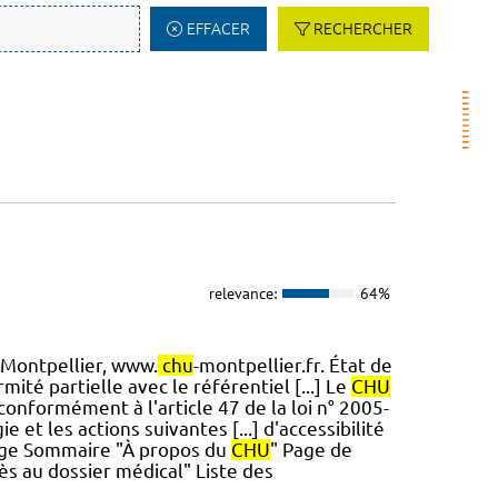
EFFACER
RECHERCHER
relevance:
64%
Montpellier, www.
chu
-montpellier.fr. État de
ité partielle avec le référentiel [...] Le
CHU
conformément à l'article 47 de la loi n° 2005-
 et les actions suivantes [...] d'accessibilité
Page Sommaire "À propos du
CHU
" Page de
s au dossier médical" Liste des