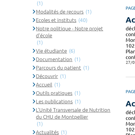
(1)
PAG
Modalités de recours
(1)
Ac
Ecoles et instituts
(40)
Notre politique - Notre projet
décl
con
d'école
Mont
(1)
102 
Vie étudiante
(6)
Pla
con
Documentation
(1)
27/0
Parcours du patient
(1)
Découvrir
(1)
Accueil
(1)
PAG
Outils pratiques
(1)
Les publications
(1)
Ac
L'Unité Transversale de Nutrition
décl
du CHU de Montpellier
con
Mont
(1)
102 
Actualités
(1)