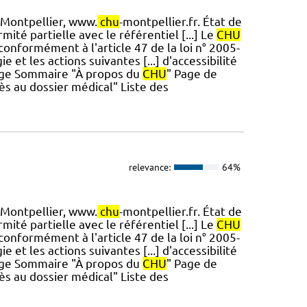
Montpellier, www.
chu
-montpellier.fr. État de
ité partielle avec le référentiel [...] Le
CHU
conformément à l'article 47 de la loi n° 2005-
 et les actions suivantes [...] d'accessibilité
Page Sommaire "À propos du
CHU
" Page de
s au dossier médical" Liste des
relevance:
64%
Montpellier, www.
chu
-montpellier.fr. État de
ité partielle avec le référentiel [...] Le
CHU
conformément à l'article 47 de la loi n° 2005-
 et les actions suivantes [...] d'accessibilité
Page Sommaire "À propos du
CHU
" Page de
s au dossier médical" Liste des