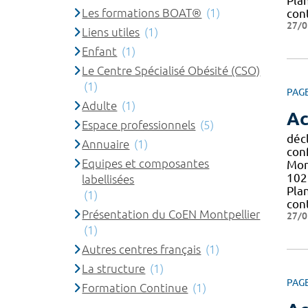
Pla
Les formations BOAT®
(1)
con
27/0
Liens utiles
(1)
Enfant
(1)
Le Centre Spécialisé Obésité (CSO)
(1)
PAG
Adulte
(1)
Ac
Espace professionnels
(5)
décl
Annuaire
(1)
con
Equipes et composantes
Mont
102 
labellisées
Pla
(1)
con
Présentation du CoEN Montpellier
27/0
(1)
Autres centres français
(1)
La structure
(1)
PAG
Formation Continue
(1)