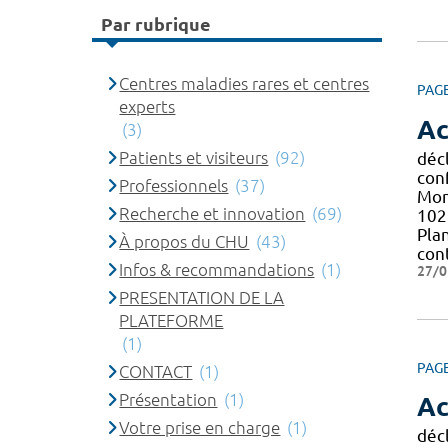
Par rubrique
Centres maladies rares et centres
PAG
experts
Ac
(3)
Patients et visiteurs
(92)
décl
con
Professionnels
(37)
Mont
Recherche et innovation
(69)
102 
Pla
À propos du CHU
(43)
con
Infos & recommandations
(1)
27/0
PRESENTATION DE LA
PLATEFORME
(1)
PAG
CONTACT
(1)
Présentation
(1)
Ac
Votre prise en charge
(1)
décl