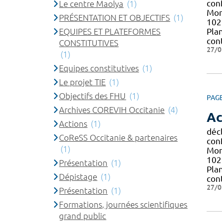
con
Le centre Maolya
(1)
Mont
PRÉSENTATION ET OBJECTIFS
(1)
102 
EQUIPES ET PLATEFORMES
Pla
con
CONSTITUTIVES
27/0
(1)
Equipes constitutives
(1)
Le projet TIE
(1)
Objectifs des FHU
(1)
PAG
Archives COREVIH Occitanie
(4)
Ac
Actions
(1)
décl
CoReSS Occitanie & partenaires
con
(1)
Mont
102 
Présentation
(1)
Pla
Dépistage
(1)
con
27/0
Présentation
(1)
Formations, journées scientifiques
grand public