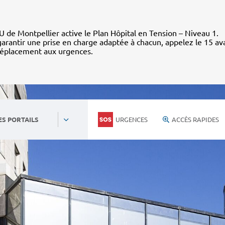
 de Montpellier active le Plan Hôpital en Tension – Niveau 1.
arantir une prise en charge adaptée à chacun, appelez le 15 av
déplacement aux urgences.
URGENCES
ACCÈS RAPIDES
ES PORTAILS