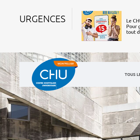
URGENCES
Le CHU
Pour g
tout 
TOUS L