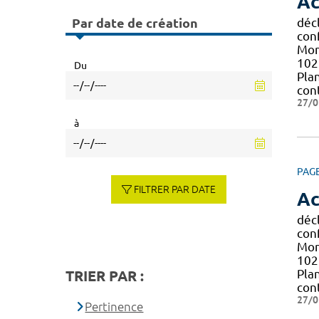
Ac
Par date de création
décl
con
Mont
102 
Du
Pla
con
27/0
à
PAG
FILTRER PAR DATE
Ac
décl
con
Mont
102 
Pla
TRIER PAR :
con
27/0
Pertinence