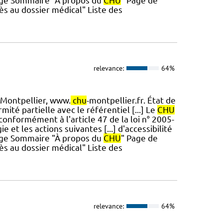
Page Sommaire "À propos du
CHU
" Page de
s au dossier médical" Liste des
relevance:
64%
Montpellier, www.
chu
-montpellier.fr. État de
ité partielle avec le référentiel [...] Le
CHU
conformément à l'article 47 de la loi n° 2005-
 et les actions suivantes [...] d'accessibilité
Page Sommaire "À propos du
CHU
" Page de
s au dossier médical" Liste des
relevance:
64%