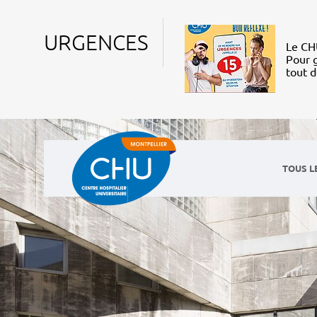
URGENCES
Le CHU
Pour g
tout 
TOUS L