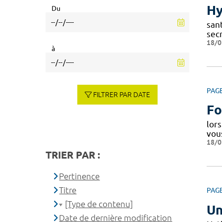
Hy
Du
sant
secr
18/0
à
PAG
FILTRER PAR DATE
Fo
lors
vou
18/0
TRIER PAR :
Pertinence
Titre
PAG
[Type de contenu]
Un
Date de dernière modification