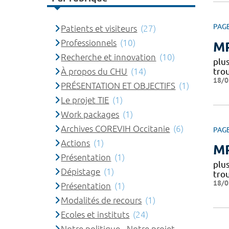
PAG
Patients et visiteurs
(27)
Professionnels
(10)
MP
Recherche et innovation
(10)
plu
tro
À propos du CHU
(14)
18/0
PRÉSENTATION ET OBJECTIFS
(1)
Le projet TIE
(1)
Work packages
(1)
Archives COREVIH Occitanie
(6)
PAG
Actions
(1)
MP
Présentation
(1)
plu
Dépistage
(1)
tro
18/0
Présentation
(1)
Modalités de recours
(1)
Ecoles et instituts
(24)
Notre politique - Notre projet