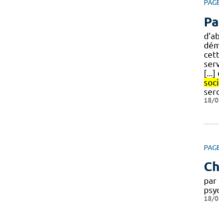
PAG
Pa
d’a
dém
cet
ser
[...
soci
ser
18/0
PAG
Ch
par
psyc
18/0