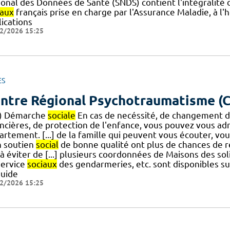
ional des Données de Santé (SNDS) contient l'intégralité
iaux
français prise en charge par l'Assurance Maladie, à l'h
lications
2/2026 15:25
ES
ntre Régional Psychotraumatisme (
.) Démarche
sociale
En cas de necéssité, de changement 
ancières, de protection de l'enfance, vous pouvez vous a
rtement. [...] de la famille qui peuvent vous écouter, vo
n soutien
social
de bonne qualité ont plus de chances de 
à éviter de [...] plusieurs coordonnées de Maisons des soli
service
sociaux
des gendarmeries, etc. sont disponibles sur
guide
2/2026 15:25