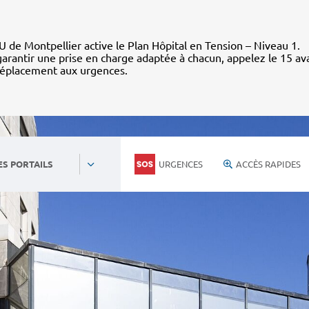
 de Montpellier active le Plan Hôpital en Tension – Niveau 1.
arantir une prise en charge adaptée à chacun, appelez le 15 av
déplacement aux urgences.
URGENCES
ACCÈS RAPIDES
ES PORTAILS