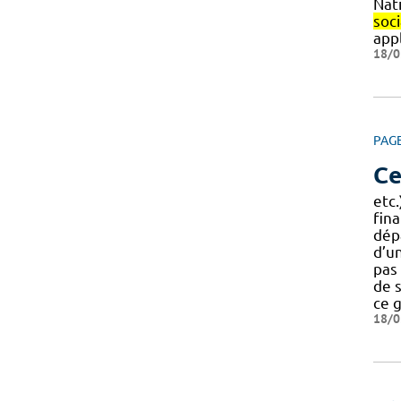
Nat
soc
app
18/0
PAG
Ce
etc
fin
dépa
d’u
pas 
de 
ce 
18/0