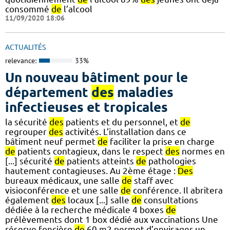
consommé
de
l’alcool
11/09/2020 18:06
ACTUALITÉS
relevance:
33%
Un nouveau bâtiment pour le
département
des
maladies
infectieuses et tropicales
la sécurité
des
patients et du personnel, et
de
regrouper
des
activités. L’installation dans ce
bâtiment neuf permet
de
faciliter la prise en charge
de
patients contagieux, dans le respect
des
normes en
[...] sécurité
de
patients atteints
de
pathologies
hautement contagieuses. Au 2ème étage :
Des
bureaux médicaux, une salle
de
staff avec
visioconférence et une salle
de
conférence. Il abritera
également
des
locaux [...] salle
de
consultations
dédiée à la recherche médicale 4 boxes
de
prélèvements dont 1 box dédié aux vaccinations Une
réserve foncière
de
60 m2 permet d’envisager un