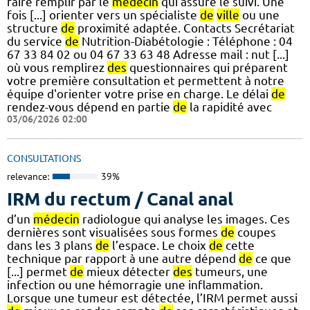
faire remplir par le
médecin
qui assure le suivi. Une
fois [...] orienter vers un spécialiste
de
ville
ou une
structure
de
proximité adaptée. Contacts Secrétariat
du service
de
Nutrition-Diabétologie : Téléphone : 04
67 33 84 02 ou 04 67 33 63 48 Adresse mail : nut [...]
où vous remplirez
des
questionnaires qui préparent
votre première consultation et permettent à notre
équipe d'orienter votre prise en charge. Le délai
de
rendez-vous dépend en partie
de
la rapidité avec
03/06/2026 02:00
CONSULTATIONS
relevance:
39%
IRM du rectum / Canal anal
d’un
médecin
radiologue qui analyse les images. Ces
dernières sont visualisées sous formes
de
coupes
dans les 3 plans
de
l’espace. Le choix
de
cette
technique par rapport à une autre dépend
de
ce que
[...] permet
de
mieux détecter
des
tumeurs, une
infection ou une hémorragie une inflammation.
Lorsque une tumeur est détectée, l’IRM permet aussi