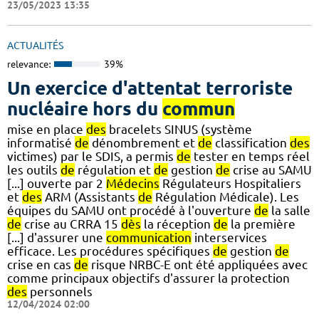
23/05/2023 13:35
ACTUALITÉS
relevance:
39%
Un exercice d'attentat terroriste
nucléaire hors du
commun
mise en place
des
bracelets SINUS (système
informatisé
de
dénombrement et
de
classification
des
victimes) par le SDIS, a permis
de
tester en temps réel
les outils
de
régulation et
de
gestion
de
crise au SAMU
[...] ouverte par 2
Médecins
Régulateurs Hospitaliers
et
des
ARM (Assistants
de
Régulation Médicale). Les
équipes du SAMU ont procédé à l'ouverture
de
la salle
de
crise au CRRA 15
dès
la réception
de
la première
[...] d'assurer une
communication
interservices
efficace. Les procédures spécifiques
de
gestion
de
crise en cas
de
risque NRBC-E ont été appliquées avec
comme principaux objectifs d'assurer la protection
des
personnels
12/04/2024 02:00