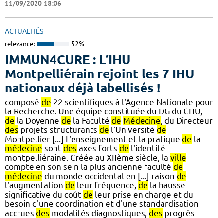
11/09/2020 18:06
ACTUALITÉS
relevance:
52%
IMMUN4CURE : L’IHU
Montpelliérain rejoint les 7 IHU
nationaux déjà labellisés !
composé
de
22 scientifiques à l'Agence Nationale pour
la Recherche. Une équipe constituée du DG du CHU,
de
la Doyenne
de
la Faculté
de
Médecine
, du Directeur
des
projets structurants
de
l'Université
de
Montpellier [...] L'enseignement et la pratique
de
la
médecine
sont
des
axes forts
de
l'identité
montpelliéraine. Créée au XIIème siècle, la
ville
compte en son sein la plus ancienne faculté
de
médecine
du monde occidental en [...] raison
de
l'augmentation
de
leur fréquence,
de
la hausse
significative du coût
de
leur prise en charge et du
besoin d'une coordination et d'une standardisation
accrues
des
modalités diagnostiques,
des
progrès