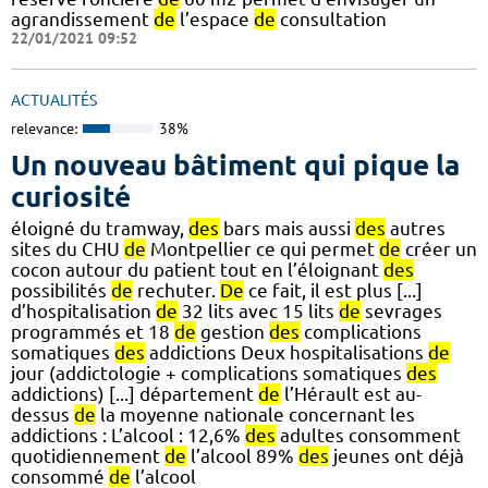
agrandissement
de
l’espace
de
consultation
22/01/2021 09:52
ACTUALITÉS
relevance:
38%
Un nouveau bâtiment qui pique la
curiosité
éloigné du tramway,
des
bars mais aussi
des
autres
sites du CHU
de
Montpellier ce qui permet
de
créer un
cocon autour du patient tout en l’éloignant
des
possibilités
de
rechuter.
De
ce fait, il est plus [...]
d’hospitalisation
de
32 lits avec 15 lits
de
sevrages
programmés et 18
de
gestion
des
complications
somatiques
des
addictions Deux hospitalisations
de
jour (addictologie + complications somatiques
des
addictions) [...] département
de
l’Hérault est au-
dessus
de
la moyenne nationale concernant les
addictions : L’alcool : 12,6%
des
adultes consomment
quotidiennement
de
l’alcool 89%
des
jeunes ont déjà
consommé
de
l’alcool