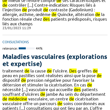
de
mieux se rendre compte
de
ses caractéristiques et
de
contrôler [...] Contre-indication: Risques liés à
l'injection
de
produit
de
contraste (Gadolinium) :
allergie, asthme, œdème
de
Quincke, altération
de
la
fonction rénale chez
des
patients prédisposés, risques
liés aux champs
23/01/2023 11:29
CONSULTATIONS
relevance:
44%
Maladies vasculaires (explorations
et expertise)
traitement
de
la cause
de
l'ulcère.
Des
greffes
de
peau en pastilles sont réalisées ainsi que la pose
de
dispositif
de
pression négative pour favoriser la
détersion et stimuler la cicatrisation. En cas
de
nécessité [...] vasculaire qui accueille
des
patients
souffrant d’ulcères
de
jambe Au sein du département
de
médecine
vasculaire, un centre
de
cicatrisation
vasculaire offre un parcours
de
soins coordonnés aux
patients [...] consultations qui ont lieu par an. L'offre