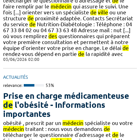
télécharger le questionnaire d'adressage et
de
le
faire remplir par le
médecin
qui assure le suivi. Une
fois [...] orienter vers un spécialiste
de
ville
ou une
structure
de
proximité adaptée. Contacts Secrétariat
du service
de
Nutrition-Diabétologie : Téléphone : 04
67 33 84 02 ou 04 67 33 63 48 Adresse mail : nut [...]
où vous remplirez
des
questionnaires qui préparent
votre première consultation et permettent à notre
équipe d'orienter votre prise en charge. Le délai
de
rendez-vous dépend en partie
de
la rapidité avec
03/06/2026 02:00
ACTUALITÉS
relevance:
53%
Prise en charge médicamenteuse
de
l'obésité - Informations
importantes
obésité , prescrit par un
médecin
spécialiste ou votre
médecin
traitant : nous vous demandons
de
télécharger le questionnaire d'adressage et
de
le