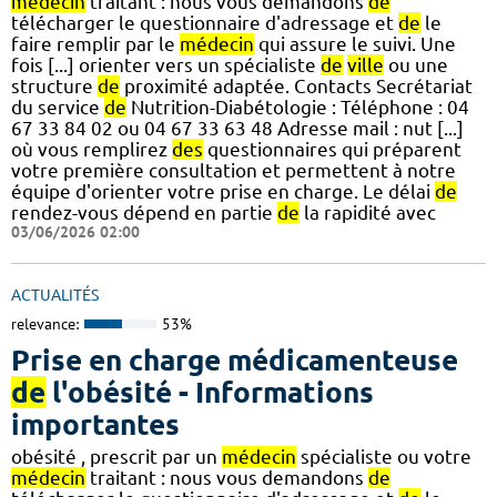
médecin
traitant : nous vous demandons
de
télécharger le questionnaire d'adressage et
de
le
faire remplir par le
médecin
qui assure le suivi. Une
fois [...] orienter vers un spécialiste
de
ville
ou une
structure
de
proximité adaptée. Contacts Secrétariat
du service
de
Nutrition-Diabétologie : Téléphone : 04
67 33 84 02 ou 04 67 33 63 48 Adresse mail : nut [...]
où vous remplirez
des
questionnaires qui préparent
votre première consultation et permettent à notre
équipe d'orienter votre prise en charge. Le délai
de
rendez-vous dépend en partie
de
la rapidité avec
03/06/2026 02:00
ACTUALITÉS
relevance:
53%
Prise en charge médicamenteuse
de
l'obésité - Informations
importantes
obésité , prescrit par un
médecin
spécialiste ou votre
médecin
traitant : nous vous demandons
de