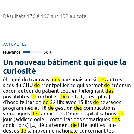
Résultats 176 à 192 sur 192 au total
ACTUALITÉS
relevance:
38%
Un nouveau bâtiment qui pique la
curiosité
éloigné du tramway,
des
bars mais aussi
des
autres
sites du CHU
de
Montpellier ce qui permet
de
créer un
cocon autour du patient tout en l’éloignant
des
possibilités
de
rechuter.
De
ce fait, il est plus [...]
d’hospitalisation
de
32 lits avec 15 lits
de
sevrages
programmés et 18
de
gestion
des
complications
somatiques
des
addictions Deux hospitalisations
de
jour (addictologie + complications somatiques
des
addictions) [...] département
de
l’Hérault est au-
dessus
de
la moyenne nationale concernant les