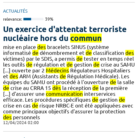
ACTUALITÉS
relevance:
39%
Un exercice d'attentat terroriste
nucléaire hors du
commun
mise en place
des
bracelets SINUS (système
informatisé
de
dénombrement et
de
classification
des
victimes) par le SDIS, a permis
de
tester en temps réel
les outils
de
régulation et
de
gestion
de
crise au SAMU
[...] ouverte par 2
Médecins
Régulateurs Hospitaliers
et
des
ARM (Assistants
de
Régulation Médicale). Les
équipes du SAMU ont procédé à l'ouverture
de
la salle
de
crise au CRRA 15
dès
la réception
de
la première
[...] d'assurer une
communication
interservices
efficace. Les procédures spécifiques
de
gestion
de
crise en cas
de
risque NRBC-E ont été appliquées avec
comme principaux objectifs d'assurer la protection
des
personnels
12/04/2024 02:00