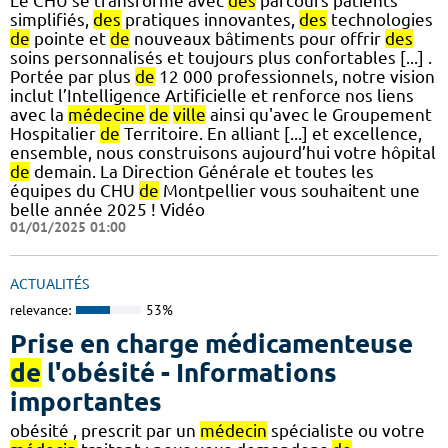
Le CHU se transforme avec
des
parcours patients
simplifiés,
des
pratiques innovantes,
des
technologies
de
pointe et
de
nouveaux bâtiments pour offrir
des
soins personnalisés et toujours plus confortables [...] .
Portée par plus
de
12 000 professionnels, notre vision
inclut l’Intelligence Artificielle et renforce nos liens
avec la
médecine
de
ville
ainsi qu'avec le Groupement
Hospitalier
de
Territoire. En alliant [...] et excellence,
ensemble, nous construisons aujourd’hui votre hôpital
de
demain. La Direction Générale et toutes les
équipes du CHU
de
Montpellier vous souhaitent une
belle année 2025 ! Vidéo
01/01/2025 01:00
ACTUALITÉS
relevance:
53%
Prise en charge médicamenteuse
de
l'obésité - Informations
importantes
obésité , prescrit par un
médecin
spécialiste ou votre