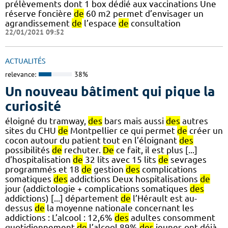
prélèvements dont 1 box dédié aux vaccinations Une
réserve foncière
de
60 m2 permet d’envisager un
agrandissement
de
l’espace
de
consultation
22/01/2021 09:52
ACTUALITÉS
relevance:
38%
Un nouveau bâtiment qui pique la
curiosité
éloigné du tramway,
des
bars mais aussi
des
autres
sites du CHU
de
Montpellier ce qui permet
de
créer un
cocon autour du patient tout en l’éloignant
des
possibilités
de
rechuter.
De
ce fait, il est plus [...]
d’hospitalisation
de
32 lits avec 15 lits
de
sevrages
programmés et 18
de
gestion
des
complications
somatiques
des
addictions Deux hospitalisations
de
jour (addictologie + complications somatiques
des
addictions) [...] département
de
l’Hérault est au-
dessus
de
la moyenne nationale concernant les
addictions : L’alcool : 12,6%
des
adultes consomment
quotidiennement
de
l’alcool 89%
des
jeunes ont déjà