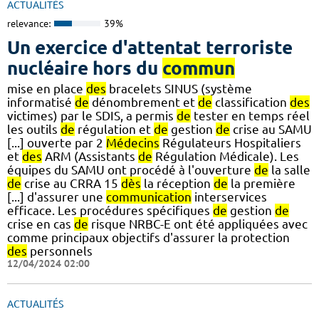
ACTUALITÉS
relevance:
39%
Un exercice d'attentat terroriste
nucléaire hors du
commun
mise en place
des
bracelets SINUS (système
informatisé
de
dénombrement et
de
classification
des
victimes) par le SDIS, a permis
de
tester en temps réel
les outils
de
régulation et
de
gestion
de
crise au SAMU
[...] ouverte par 2
Médecins
Régulateurs Hospitaliers
et
des
ARM (Assistants
de
Régulation Médicale). Les
équipes du SAMU ont procédé à l'ouverture
de
la salle
de
crise au CRRA 15
dès
la réception
de
la première
[...] d'assurer une
communication
interservices
efficace. Les procédures spécifiques
de
gestion
de
crise en cas
de
risque NRBC-E ont été appliquées avec
comme principaux objectifs d'assurer la protection
des
personnels
12/04/2024 02:00
ACTUALITÉS