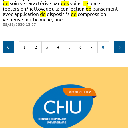
de
soin se caractérise par
des
soins
de
plaies
(détersion/nettoyage), la confection
de
pansement
avec application
de
dispositifs
de
compression
veineuse multicouche, une
05/11/2020 12:27
1
2
3
4
5
6
7
8