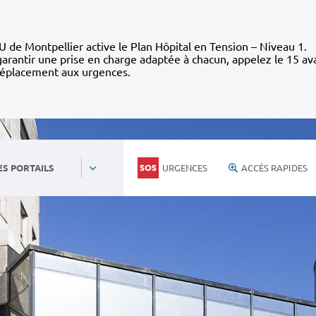
 de Montpellier active le Plan Hôpital en Tension – Niveau 1.
arantir une prise en charge adaptée à chacun, appelez le 15 av
déplacement aux urgences.
URGENCES
ACCÈS RAPIDES
ES PORTAILS