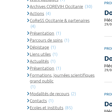
PRO
Archives COREVIH Occitanie
(30)
Do
Actions
(4)
Méd
CoReSS Occitanie & partenaires
29/0
(4)
Présentation
(1)
Parcours de soins
(1)
Dépistage
(1)
PRO
Liens utiles
(1)
Do
Actualités
(1)
Méd
Présentation
(1)
29/0
Formations, journées scientifiques
grand public
(1)
Modalités de recours
(2)
PRO
Contacts
(1)
Do
Ecoles et instituts
(85)
Méd