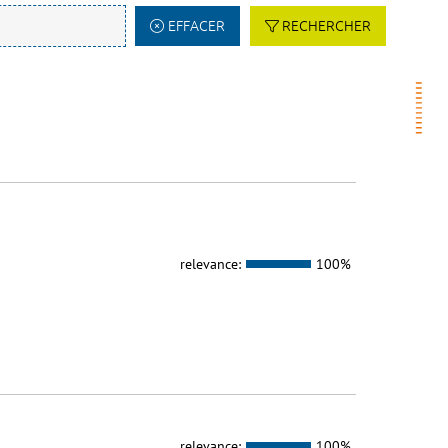
EFFACER
RECHERCHER
relevance:
100%
relevance:
100%