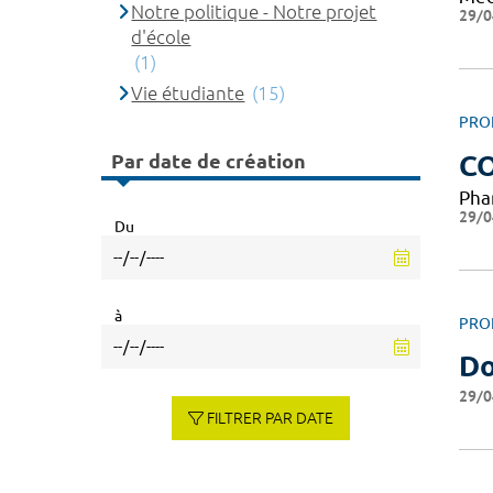
Notre politique - Notre projet
29/0
d'école
(1)
Vie étudiante
(15)
PRO
Par date de création
CO
Pha
29/0
Du
à
PRO
Do
29/0
FILTRER PAR DATE