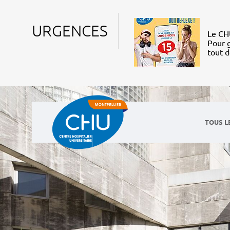
URGENCES
Le CHU
Pour g
tout 
TOUS L