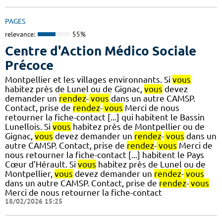
PAGES
relevance:
55%
Centre d'Action Médico Sociale
Précoce
Montpellier et les villages environnants. Si
vous
habitez près de Lunel ou de Gignac,
vous
devez
demander un
rendez
-
vous
dans un autre CAMSP.
Contact, prise de
rendez
-
vous
Merci de nous
retourner la fiche-contact [...] qui habitent le Bassin
Lunellois. Si
vous
habitez près de Montpellier ou de
Gignac,
vous
devez demander un
rendez
-
vous
dans un
autre CAMSP. Contact, prise de
rendez
-
vous
Merci de
nous retourner la fiche-contact [...] habitent le Pays
Cœur d’Hérault. Si
vous
habitez près de Lunel ou de
Montpellier,
vous
devez demander un
rendez
-
vous
dans un autre CAMSP. Contact, prise de
rendez
-
vous
Merci de nous retourner la fiche-contact
18/02/2026 15:25