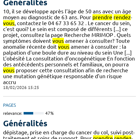
Généralités
10, il se développe après l’âge de 50 ans avec un âge
moyen au diagnostic de 63 ans. Pour
prendre
rendez
-
vous
, contactez le 04 67 33 65 32 . Le cancer du sein,
c'est quoi? Le sein est composé de différents [...] ce
projet, consultez la page Recherche MRIMOP . Quels
symptômes doivent
vous
amener à consulter? Toute
anomalie récente doit
vous
amener à consulter : la
palpation d'une boule dure au niveau du sein Une [...]
L’obésité La consultation d'oncogénétique En fonction
des antécédents personnels et familiaux, on pourra
vous
proposer cette consultation afin de recherche
une mutation génétique responsable d’un risque
accru
18/02/2026 15:25
PAGES
relevance:
47%
Généralités
dépistage, prise en charge du cancer du col, suivi post-
traitement et soins de support. Pour
prendre
rendez
-