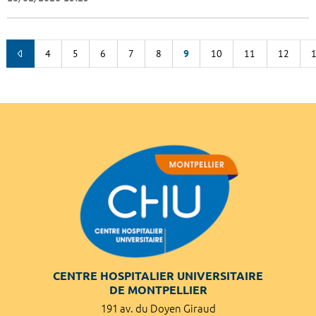
4
5
6
7
8
9
10
11
12
CENTRE HOSPITALIER UNIVERSITAIRE
DE MONTPELLIER
191 av. du Doyen Giraud