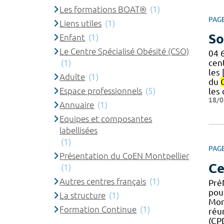
Les formations BOAT®
(1)
PAG
Liens utiles
(1)
So
Enfant
(1)
Le Centre Spécialisé Obésité (CSO)
04 
(1)
cen
les 
Adulte
(1)
du
Espace professionnels
(5)
les
18/0
Annuaire
(1)
Equipes et composantes
labellisées
(1)
PAG
Présentation du CoEN Montpellier
Ce
(1)
Autres centres français
(1)
Pré
pou
La structure
(1)
Mon
Formation Continue
(1)
réu
(CP