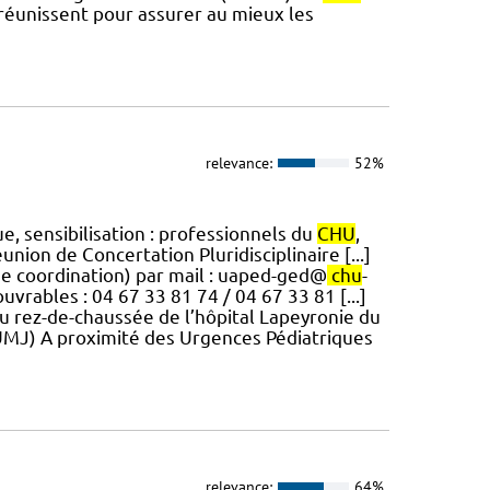
réunissent pour assurer au mieux les
relevance:
52%
e, sensibilisation : professionnels du
CHU
,
on de Concertation Pluridisciplinaire [...]
 de coordination) par mail : uaped-ged@
chu
-
vrables : 04 67 33 81 74 / 04 67 33 81 [...]
Au rez-de-chaussée de l’hôpital Lapeyronie du
UMJ) A proximité des Urgences Pédiatriques
relevance:
64%