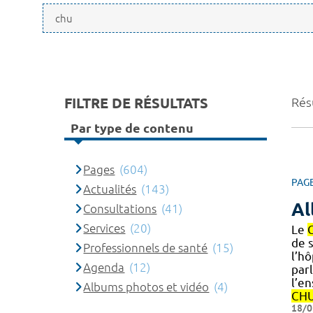
FILTRE DE RÉSULTATS
Rés
Par type de contenu
Pages
(604)
PAG
Actualités
(143)
Al
Consultations
(41)
Services
(20)
Le
de s
Professionnels de santé
(15)
l’hô
Agenda
(12)
parl
l’e
Albums photos et vidéo
(4)
CH
18/0