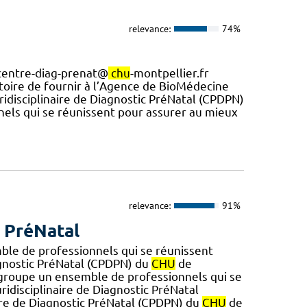
relevance:
74%
 centre-diag-prenat@
chu
-montpellier.fr
atoire de fournir à l’Agence de BioMédecine
luridisciplinaire de Diagnostic PréNatal (CPDPN)
els qui se réunissent pour assurer au mieux
relevance:
91%
c PréNatal
le de professionnels qui se réunissent
agnostic PréNatal (CPDPN) du
CHU
de
groupe un ensemble de professionnels qui se
idisciplinaire de Diagnostic PréNatal
aire de Diagnostic PréNatal (CPDPN) du
CHU
de