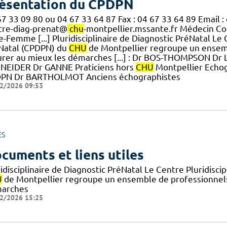
ésentation du CPDPN
67 33 09 80 ou 04 67 33 64 87 Fax : 04 67 33 64 89 Email 
tre-diag-prenat@
chu
-montpellier.mssante.fr Médecin C
-Femme [...] Pluridisciplinaire de Diagnostic PréNatal Le 
Natal (CPDPN) du
CHU
de Montpellier regroupe un ensemb
urer au mieux les démarches [...] : Dr BOS-THOMPSON Dr
NEIDER Dr GANNE Praticiens hors
CHU
Montpellier Echog
PN Dr BARTHOLMOT Anciens échographistes
2/2026 09:53
ES
cuments et liens utiles
idisciplinaire de Diagnostic PréNatal Le Centre Pluridisc
U
de Montpellier regroupe un ensemble de professionnels 
arches
2/2026 15:25