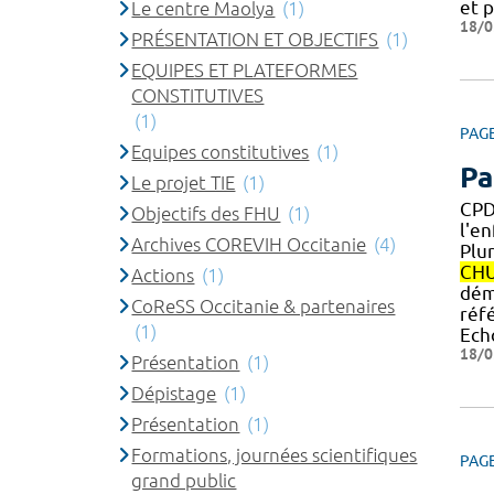
et 
Le centre Maolya
(1)
18/0
PRÉSENTATION ET OBJECTIFS
(1)
EQUIPES ET PLATEFORMES
CONSTITUTIVES
(1)
PAG
Equipes constitutives
(1)
Pa
Le projet TIE
(1)
CPD
Objectifs des FHU
(1)
l'en
Archives COREVIH Occitanie
(4)
Plur
CH
Actions
(1)
déma
CoReSS Occitanie & partenaires
réf
(1)
Ech
18/0
Présentation
(1)
Dépistage
(1)
Présentation
(1)
Formations, journées scientifiques
PAG
grand public