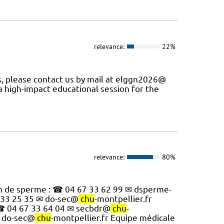
relevance:
22%
s, please contact us by mail at elggn2026@
a high-impact educational session for the
relevance:
80%
don de sperme : ☎ 04 67 33 62 99 ✉ dsperme-
7 33 25 35 ✉ do-sec@
chu
-montpellier.fr
n ☎ 04 67 33 64 04 ✉ secbdr@
chu
-
✉ do-sec@
chu
-montpellier.fr Equipe médicale