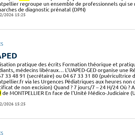
tpellier regroupe un ensemble de professionnels qui se 
arches de diagnostic prénatal (DPN)
2/2026 15:25
ES
APED
isation pratique des écrits Formation théorique et pratiqu
diants, médecins libéraux… L’UAPED-GED organise une Réuni
67 33 48 91 (secrétaire) ou 04 67 33 31 80 (puéricultrice
pellier.fr via les Urgences Pédiatriques aux heures non ou
tificat de non excision) Quand ? 7 jours/7 – 24 H/24 Où ? 
U
de MONTPELLIER En face de l’Unité Médico-Judiciaire (
2/2026 15:25
ES