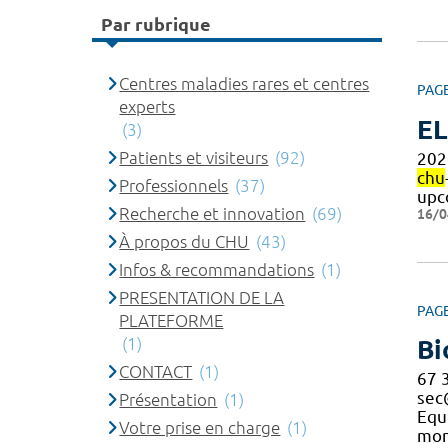
Par rubrique
Centres maladies rares et centres
PAG
experts
EL
(3)
Patients et visiteurs
(92)
202
chu
Professionnels
(37)
upc
Recherche et innovation
(69)
16/0
À propos du CHU
(43)
Infos & recommandations
(1)
PRESENTATION DE LA
PAG
PLATEFORME
(1)
Bi
CONTACT
(1)
67 
se
Présentation
(1)
Equ
Votre prise en charge
(1)
mon