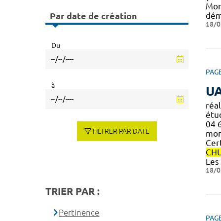
Mon
Par date de création
dém
18/0
Du
PAG
à
U
réal
étu
04 
FILTRER PAR DATE
mont
Cer
CH
Les
18/0
TRIER PAR :
Pertinence
PAG