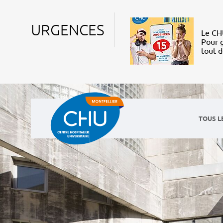
URGENCES
Le CHU
Pour g
tout 
TOUS L