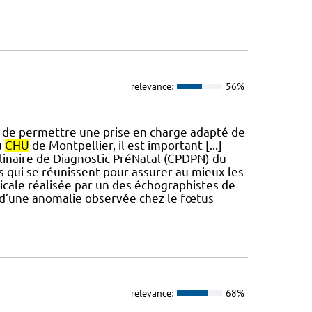
relevance:
56%
 de permettre une prise en charge adapté de
u
CHU
de Montpellier, il est important [...]
iplinaire de Diagnostic PréNatal (CPDPN) du
qui se réunissent pour assurer au mieux les
ricale réalisée par un des échographistes de
e d’une anomalie observée chez le fœtus
relevance:
68%