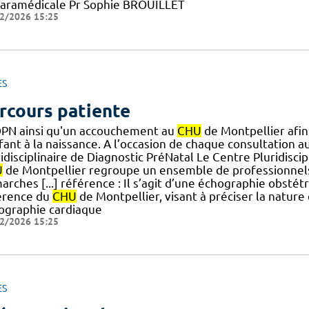
paramédicale Pr Sophie BROUILLET
2/2026 15:25
ES
rcours patiente
PN ainsi qu'un accouchement au
CHU
de Montpellier afin
fant à la naissance. A l’occasion de chaque consultation a
idisciplinaire de Diagnostic PréNatal Le Centre Pluridisc
U
de Montpellier regroupe un ensemble de professionnels 
rches [...] référence : Il s’agit d’une échographie obstét
érence du
CHU
de Montpellier, visant à préciser la natur
ographie cardiaque
2/2026 15:25
ES