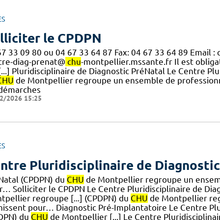
ES
lliciter le CPDPN
67 33 09 80 ou 04 67 33 64 87 Fax: 04 67 33 64 89 Email :
tre-diag-prenat@
chu
-montpellier.mssante.fr Il est oblig
[...] Pluridisciplinaire de Diagnostic PréNatal Le Centre P
CHU
de Montpellier regroupe un ensemble de professionn
 démarches
2/2026 15:25
ES
ntre Pluridisciplinaire de Diagnosti
Natal (CPDPN) du
CHU
de Montpellier regroupe un ensemb
r… Solliciter le CPDPN Le Centre Pluridisciplinaire de Di
tpellier regroupe [...] (CPDPN) du
CHU
de Montpellier re
nissent pour… Diagnostic Pré-Implantatoire Le Centre Plur
DPN) du
CHU
de Montpellier [...] Le Centre Pluridisciplin