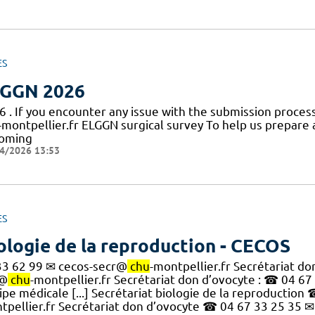
ES
GGN 2026
6 . If you encounter any issue with the submission proces
-montpellier.fr ELGGN surgical survey To help us prepare 
oming
4/2026 13:53
ES
ologie de la reproduction - CECOS
33 62 99 ✉ cecos-secr@
chu
-montpellier.fr Secrétariat 
c@
chu
-montpellier.fr Secrétariat don d’ovocyte : ☎ 04 6
ipe médicale [...] Secrétariat biologie de la reproductio
tpellier.fr Secrétariat don d’ovocyte ☎ 04 67 33 25 35 