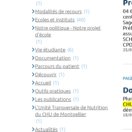
Pr
(1)
04 
Modalités de recours
(1)
cen
Ecoles et instituts
(40)
Sage
Notre politique - Notre projet
Pré
ass
d'école
SCH
(1)
CPD
Vie étudiante
(6)
25/0
Documentation
(1)
Parcours du patient
(1)
Découvrir
(1)
PAG
Accueil
(1)
Do
Outils pratiques
(1)
Plur
Les publications
(1)
CH
L'Unité Transversale de Nutrition
dém
du CHU de Montpellier
18/0
(1)
Actualités
(1)