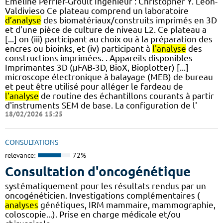
Emeline Perrier-Groult Ingénieur : Christopher Y. Leon-
Valdivieso Ce plateau comprend un laboratoire
d’analyse
des biomatériaux/construits imprimés en 3D
et d’une pièce de culture de niveau L2. Ce plateau a
[...] on (iii) participant au choix ou à la préparation des
encres ou bioinks, et (iv) participant à
l'analyse
des
constructions imprimées. . Appareils disponibles
Imprimantes 3D (µFAB-3D, BioX, Bioplotter) [...]
microscope électronique à balayage (MEB) de bureau
et peut être utilisé pour alléger le fardeau de
l'analyse
de routine des échantillons courants à partir
d'instruments SEM de base. La configuration de l'
18/02/2026 15:25
CONSULTATIONS
relevance:
72%
Consultation d'oncogénétique
systématiquement pour les résultats rendus par un
oncogénéticien. Investigations complémentaires (
analyses
génétiques, IRM mammaire, mammographie,
coloscopie...). Prise en charge médicale et/ou