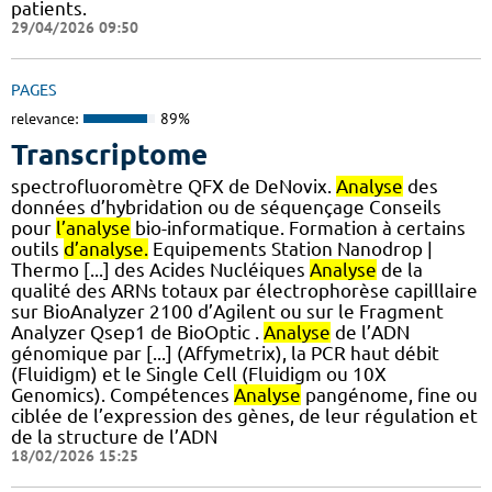
patients.
29/04/2026 09:50
PAGES
relevance:
89%
Transcriptome
spectrofluoromètre QFX de DeNovix.
Analyse
des
données d’hybridation ou de séquençage Conseils
pour
l’analyse
bio-informatique. Formation à certains
outils
d’analyse.
Equipements Station Nanodrop |
Thermo [...] des Acides Nucléiques
Analyse
de la
qualité des ARNs totaux par électrophorèse capilllaire
sur BioAnalyzer 2100 d’Agilent ou sur le Fragment
Analyzer Qsep1 de BioOptic .
Analyse
de l’ADN
génomique par [...] (Affymetrix), la PCR haut débit
(Fluidigm) et le Single Cell (Fluidigm ou 10X
Genomics). Compétences
Analyse
pangénome, fine ou
ciblée de l’expression des gènes, de leur régulation et
de la structure de l’ADN
18/02/2026 15:25