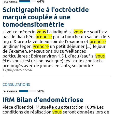
relevance:
64%
Scintigraphie à l'octréotide
marqué couplée à une
tomodensitométrie
si votre médecin
vous
l'a indiqué; si
vous
ne souffrez
pas de diarrhée,
prendre
par la bouche un sachet de 5
mg d'X-prep la veille au soir de l'examen et
prendre
un dîner léger.
Prendre
un petit déjeuner [...] le jour
de l'examen. Précautions ou surveillances
particulières : Boireenviron 1,5 L d'eau (sauf si
vous
êtes sous restriction hydrique); éviter les contacts
prolongés avec de jeunes enfants; suspendre
12/06/2025 15:56
CONSULTATIONS
relevance:
50%
IRM Bilan d'endométriose
Pièce d'identité, Mutuelle ou attestation 100% Les
conditions de réalisation
vous
seront données lors de