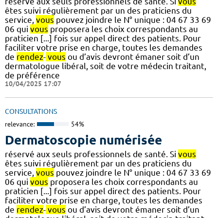
réservé aux seuls professionnels de santé. Si
vous
êtes suivi régulièrement par un des praticiens du
service,
vous
pouvez joindre le N° unique : 04 67 33 69
06 qui
vous
proposera les choix correspondants au
praticien [...] fois sur appel direct des patients. Pour
faciliter votre prise en charge, toutes les demandes
de
rendez
-
vous
ou d’avis devront émaner soit d’un
dermatologue libéral, soit de votre médecin traitant,
de préférence
10/04/2025 17:07
CONSULTATIONS
relevance:
54%
Dermatoscopie numérisée
réservé aux seuls professionnels de santé. Si
vous
êtes suivi régulièrement par un des praticiens du
service,
vous
pouvez joindre le N° unique : 04 67 33 69
06 qui
vous
proposera les choix correspondants au
praticien [...] fois sur appel direct des patients. Pour
faciliter votre prise en charge, toutes les demandes
de
rendez
-
vous
ou d’avis devront émaner soit d’un