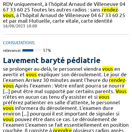
RDV uniquement, à l'hôpital Arnaud de Villeneuve 04
67 33 60 25 Toutes les autres radios : sans
rendez
-
vous
, à l'hôpital Arnaud de Villeneuve 04 67 33 60 25
et par mail Mutuelle, carte vitale, carte identité
16/08/2023 18:00
CONSULTATIONS
relevance:
57%
Lavement baryté pédiatrie
se prolonger au-delà, le personnel viendra
vous
en
avertir et
vous
expliquer son déroulement. Le jour de
l'examen Arrivez 30 minutes avant l'heure du
rendez
-
vous
Après l’examen : Votre enfant pourra se nourrir
[...] peut être mal supporté par certains parents.
Vous
n'êtes en aucun cas tenu d'y assister et si
vous
préférez patienter en salle d'attente, le personnel
vous
informera du déroulement. L'examen dure
environ [...] pourquoi il est important de signaler si
vous
pouvez être dans ce cas. Le déroulement de
l’examen L’examen se fait essentiellement en position
couchée. Il consiste à
prendre
plusieurs radios après