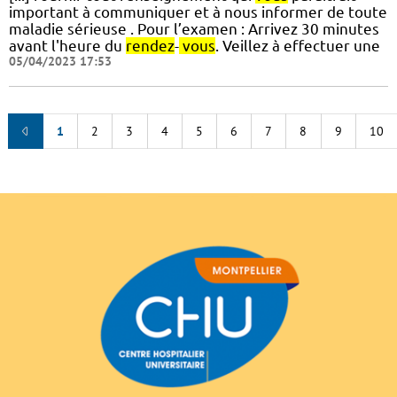
important à communiquer et à nous informer de toute
maladie sérieuse . Pour l’examen : Arrivez 30 minutes
avant l'heure du
rendez
-
vous
. Veillez à effectuer une
05/04/2023 17:53
1
2
3
4
5
6
7
8
9
10