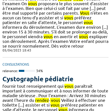
l'examen On
vous
proposera le plus souvent d’assister
à l’examen. Bien que celui-ci soit fait par une [...] peut
être mal supporté par certains parents.
Vous
n'êtes en
aucun cas tenu d'y assister et si
vous
préférez
patienter en salle d'attente, le personnel
vous
informera du déroulement. L'examen dure environ [...]
environ 15 à 30 minutes. S'il doit se prolonger au-delà,
le personnel viendra
vous
en avertir et
vous
expliquer
son déroulement. Après l’examen Votre enfant pourra
se nourrir normalement. Dès votre retour
05/04/2023 18:43
CONSULTATIONS
relevance:
34%
Cystographie pédiatrie
fournir tout renseignement qui
vous
paraîtrait
important à communiquer et à nous informer de toute
maladie sérieuse . Pour l’examen : Arrivez 30 minutes
avant l'heure du
rendez
-
vous
Veillez à effectuer une
toilette [...] assister et si
vous
préférez patienter en
salle d'attente, le personnel
vous
informera du