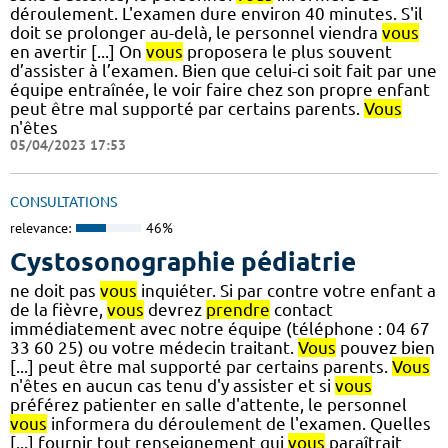
déroulement. L'examen dure environ 40 minutes. S'il
doit se prolonger au-delà, le personnel viendra
vous
en avertir [...] On
vous
proposera le plus souvent
d’assister à l’examen. Bien que celui-ci soit fait par une
équipe entraînée, le voir faire chez son propre enfant
peut être mal supporté par certains parents.
Vous
n'êtes
05/04/2023 17:53
CONSULTATIONS
relevance:
46%
Cystosonographie pédiatrie
ne doit pas
vous
inquiéter. Si par contre votre enfant a
de la fièvre,
vous
devrez
prendre
contact
immédiatement avec notre équipe (téléphone : 04 67
33 60 25) ou votre médecin traitant.
Vous
pouvez bien
[...] peut être mal supporté par certains parents.
Vous
n'êtes en aucun cas tenu d'y assister et si
vous
préférez patienter en salle d'attente, le personnel
vous
informera du déroulement de l'examen. Quelles
[...] fournir tout renseignement qui
vous
paraîtrait