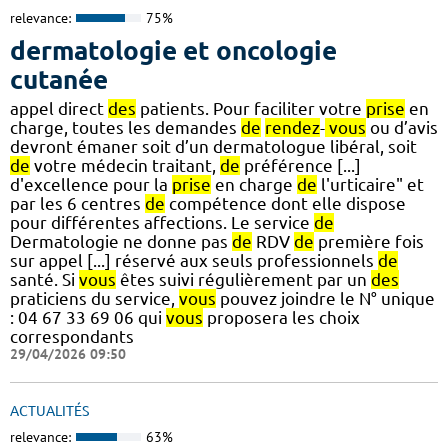
relevance:
75%
dermatologie et oncologie
cutanée
appel direct
des
patients. Pour faciliter votre
prise
en
charge, toutes les demandes
de
rendez
-
vous
ou d’avis
devront émaner soit d’un dermatologue libéral, soit
de
votre médecin traitant,
de
préférence [...]
d'excellence pour la
prise
en charge
de
l'urticaire" et
par les 6 centres
de
compétence dont elle dispose
pour différentes affections. Le service
de
Dermatologie ne donne pas
de
RDV
de
première fois
sur appel [...] réservé aux seuls professionnels
de
santé. Si
vous
êtes suivi régulièrement par un
des
praticiens du service,
vous
pouvez joindre le N° unique
: 04 67 33 69 06 qui
vous
proposera les choix
correspondants
29/04/2026 09:50
ACTUALITÉS
relevance:
63%