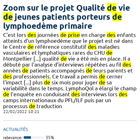
Zoom sur le projet Qualité
de
vie
de
jeunes patients porteurs
de
lymphoedème primaire
C’est lors
des
journées
de
prise
en charge
des
enfants
atteints d’un lymphoedème que le projet est né dans
le Centre
de
référence constitutif
des
maladies
vasculaires et lymphatiques rares du CHU
de
Montpellier [...] qualité
de
vie a été mis en place. Il a
débuté par l’analyse d’interviews répétées au fil
des
années
de
patients accompagnés
de
leurs parents et
des
professionnels. Ce travail a permis
de
cerner
l’impact [...] plus
de
six mois pour juger
de
sa
variabilité dans le temps. LymphoQol a élargi le champ
de
l’enquête en conduisant
des
interviews lors
des
camps internationaux du PFL/ILF puis par un
processus
de
traduction
22/02/2022 10:21
ACTUALITÉS
relevance:
35%