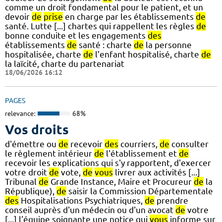
comme un droit fondamental pour le patient, et un
devoir
de
prise
en charge par les établissements
de
santé. Lutte [...] chartes qui rappellent les règles
de
bonne conduite et les engagements
des
établissements
de
santé : charte
de
la personne
hospitalisée, charte
de
l’enfant hospitalisé, charte
de
la laïcité, charte du partenariat
18/06/2026 16:12
PAGES
relevance:
68%
Vos droits
d'émettre ou
de
recevoir
des
courriers,
de
consulter
le règlement intérieur
de
l'établissement et
de
recevoir les explications qui s'y rapportent, d'exercer
votre droit
de
vote,
de
vous
livrer aux activités [...]
Tribunal
de
Grande Instance, Maire et Procureur
de
la
République),
de
saisir la Commission Départementale
des
Hospitalisations Psychiatriques,
de
prendre
conseil auprès d'un médecin ou d'un avocat
de
votre
[...] l'équipe soignante une notice qui
vous
informe sur