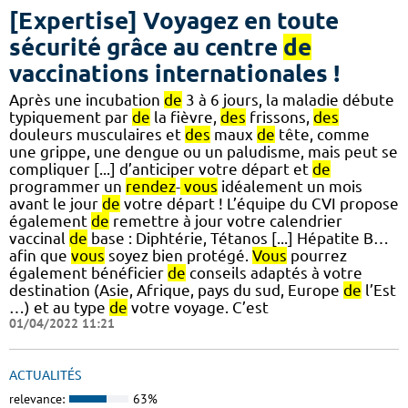
[Expertise] Voyagez en toute
sécurité grâce au centre
de
vaccinations internationales !
Après une incubation
de
3 à 6 jours, la maladie débute
typiquement par
de
la fièvre,
des
frissons,
des
douleurs musculaires et
des
maux
de
tête, comme
une grippe, une dengue ou un paludisme, mais peut se
compliquer [...] d’anticiper votre départ et
de
programmer un
rendez
-
vous
idéalement un mois
avant le jour
de
votre départ ! L’équipe du CVI propose
également
de
remettre à jour votre calendrier
vaccinal
de
base : Diphtérie, Tétanos [...] Hépatite B…
afin que
vous
soyez bien protégé.
Vous
pourrez
également bénéficier
de
conseils adaptés à votre
destination (Asie, Afrique, pays du sud, Europe
de
l’Est
…) et au type
de
votre voyage. C’est
01/04/2022 11:21
ACTUALITÉS
relevance:
63%