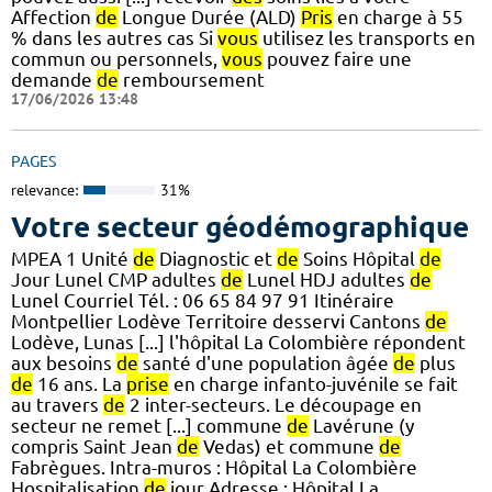
Affection
de
Longue Durée (ALD)
Pris
en charge à 55
% dans les autres cas Si
vous
utilisez les transports en
commun ou personnels,
vous
pouvez faire une
demande
de
remboursement
17/06/2026 13:48
PAGES
relevance:
31%
Votre secteur géodémographique
MPEA 1 Unité
de
Diagnostic et
de
Soins Hôpital
de
Jour Lunel CMP adultes
de
Lunel HDJ adultes
de
Lunel Courriel Tél. : 06 65 84 97 91 Itinéraire
Montpellier Lodève Territoire desservi Cantons
de
Lodève, Lunas [...] l'hôpital La Colombière répondent
aux besoins
de
santé d'une population âgée
de
plus
de
16 ans. La
prise
en charge infanto-juvénile se fait
au travers
de
2 inter-secteurs. Le découpage en
secteur ne remet [...] commune
de
Lavérune (y
compris Saint Jean
de
Vedas) et commune
de
Fabrègues. Intra-muros : Hôpital La Colombière
Hospitalisation
de
jour Adresse : Hôpital La