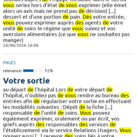
vous
seriez hors d’état
de
vous
exprimer (elle émet
alors un avis mais ne prend pas
de
décision) [...]
dessert et d’une portion
de
pain.
Dès
votre entrée,
vous
pouvez exprimer auprès
des
agents
de
votre
unité
de
soins le régime que
vous
suivez et vos
aversions alimentaires (ce que
vous
ne souhaitez pas
manger)
18/06/2026 16:06
PAGES
relevance:
51%
Votre sortie
au départ
de
l'hôpital Lors
de
votre départ
de
l'hôpital, n’oubliez pas
de
vous
rendre au bureau
des
entrées afin
de
régulariser votre sortie en effectuant
les modalités suivantes : Dépôt
de
la fiche [...]
responsable
de
l’unité
de
soins.
Vous
pouvez
également exprimer, oralement ou par écrit, vos
griefs auprès
des
responsables
des
services
de
l’établissement via le service Relations Usagers.
Vous
pouvez aussi [...] recevoir
des
soins liés à votre