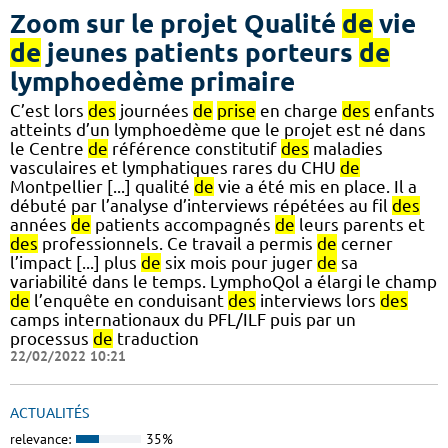
Zoom sur le projet Qualité
de
vie
de
jeunes patients porteurs
de
lymphoedème primaire
C’est lors
des
journées
de
prise
en charge
des
enfants
atteints d’un lymphoedème que le projet est né dans
le Centre
de
référence constitutif
des
maladies
vasculaires et lymphatiques rares du CHU
de
Montpellier [...] qualité
de
vie a été mis en place. Il a
débuté par l’analyse d’interviews répétées au fil
des
années
de
patients accompagnés
de
leurs parents et
des
professionnels. Ce travail a permis
de
cerner
l’impact [...] plus
de
six mois pour juger
de
sa
variabilité dans le temps. LymphoQol a élargi le champ
de
l’enquête en conduisant
des
interviews lors
des
camps internationaux du PFL/ILF puis par un
processus
de
traduction
22/02/2022 10:21
ACTUALITÉS
relevance:
35%