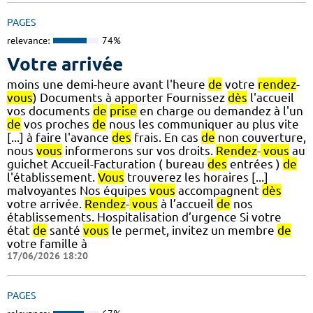
PAGES
relevance:
74%
Votre arrivée
moins une demi-heure avant l'heure
de
votre
rendez
-
vous
) Documents à apporter Fournissez
dès
l'accueil
vos documents
de
prise
en charge ou demandez à l'un
de
vos proches
de
nous les communiquer au plus vite
[...] à faire l'avance
des
frais. En cas
de
non couverture,
nous
vous
informerons sur vos droits.
Rendez
-
vous
au
guichet Accueil-Facturation ( bureau
des
entrées )
de
l'établissement.
Vous
trouverez les horaires [...]
malvoyantes Nos équipes
vous
accompagnent
dès
votre arrivée.
Rendez
-
vous
à l’accueil
de
nos
établissements. Hospitalisation d’urgence Si votre
état
de
santé
vous
le permet, invitez un membre
de
votre famille à
17/06/2026 18:20
PAGES