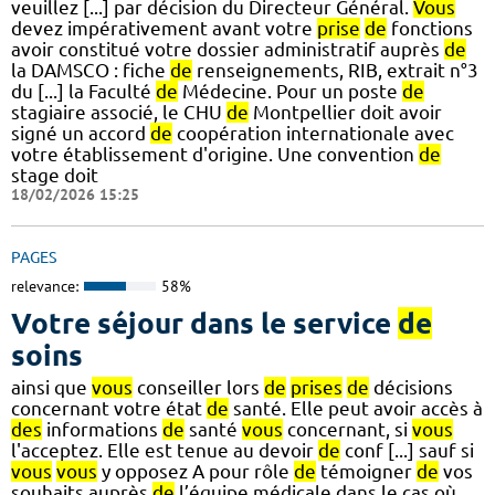
veuillez [...] par décision du Directeur Général.
Vous
devez impérativement avant votre
prise
de
fonctions
avoir constitué votre dossier administratif auprès
de
la DAMSCO : fiche
de
renseignements, RIB, extrait n°3
du [...] la Faculté
de
Médecine. Pour un poste
de
stagiaire associé, le CHU
de
Montpellier doit avoir
signé un accord
de
coopération internationale avec
votre établissement d'origine. Une convention
de
stage doit
18/02/2026 15:25
PAGES
relevance:
58%
Votre séjour dans le service
de
soins
ainsi que
vous
conseiller lors
de
prises
de
décisions
concernant votre état
de
santé. Elle peut avoir accès à
des
informations
de
santé
vous
concernant, si
vous
l'acceptez. Elle est tenue au devoir
de
conf [...] sauf si
vous
vous
y opposez A pour rôle
de
témoigner
de
vos
souhaits auprès
de
l’équipe médicale dans le cas où