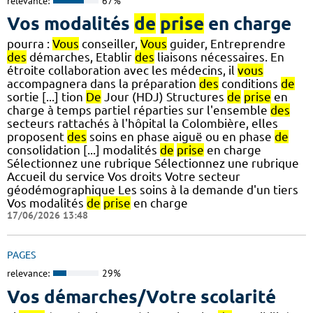
relevance:
67%
Vos modalités
de
prise
en charge
pourra :
Vous
conseiller,
Vous
guider, Entreprendre
des
démarches, Etablir
des
liaisons nécessaires. En
étroite collaboration avec les médecins, il
vous
accompagnera dans la préparation
des
conditions
de
sortie [...] tion
De
Jour (HDJ) Structures
de
prise
en
charge à temps partiel réparties sur l'ensemble
des
secteurs rattachés à l'hôpital la Colombière, elles
proposent
des
soins en phase aiguë ou en phase
de
consolidation [...] modalités
de
prise
en charge
Sélectionnez une rubrique Sélectionnez une rubrique
Accueil du service Vos droits Votre secteur
géodémographique Les soins à la demande d'un tiers
Vos modalités
de
prise
en charge
17/06/2026 13:48
PAGES
relevance:
29%
Vos démarches/Votre scolarité