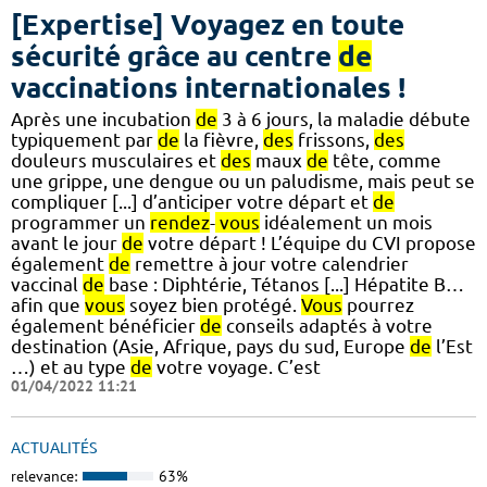
[Expertise] Voyagez en toute
sécurité grâce au centre
de
vaccinations internationales !
Après une incubation
de
3 à 6 jours, la maladie débute
typiquement par
de
la fièvre,
des
frissons,
des
douleurs musculaires et
des
maux
de
tête, comme
une grippe, une dengue ou un paludisme, mais peut se
compliquer [...] d’anticiper votre départ et
de
programmer un
rendez
-
vous
idéalement un mois
avant le jour
de
votre départ ! L’équipe du CVI propose
également
de
remettre à jour votre calendrier
vaccinal
de
base : Diphtérie, Tétanos [...] Hépatite B…
afin que
vous
soyez bien protégé.
Vous
pourrez
également bénéficier
de
conseils adaptés à votre
destination (Asie, Afrique, pays du sud, Europe
de
l’Est
…) et au type
de
votre voyage. C’est
01/04/2022 11:21
ACTUALITÉS
relevance:
63%