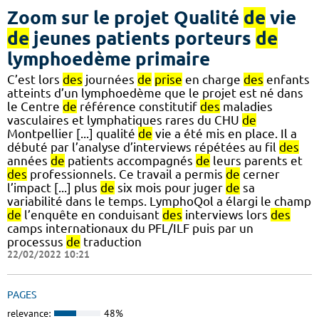
Zoom sur le projet Qualité
de
vie
de
jeunes patients porteurs
de
lymphoedème primaire
C’est lors
des
journées
de
prise
en charge
des
enfants
atteints d’un lymphoedème que le projet est né dans
le Centre
de
référence constitutif
des
maladies
vasculaires et lymphatiques rares du CHU
de
Montpellier [...] qualité
de
vie a été mis en place. Il a
débuté par l’analyse d’interviews répétées au fil
des
années
de
patients accompagnés
de
leurs parents et
des
professionnels. Ce travail a permis
de
cerner
l’impact [...] plus
de
six mois pour juger
de
sa
variabilité dans le temps. LymphoQol a élargi le champ
de
l’enquête en conduisant
des
interviews lors
des
camps internationaux du PFL/ILF puis par un
processus
de
traduction
22/02/2022 10:21
PAGES
relevance:
48%