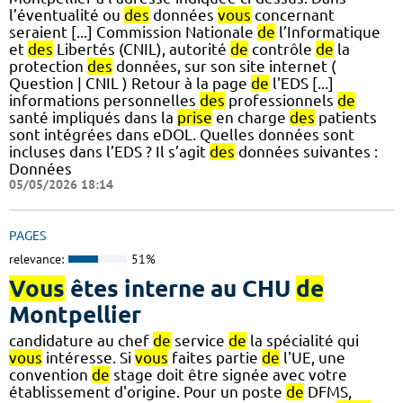
l’éventualité ou
des
données
vous
concernant
seraient [...] Commission Nationale
de
l’Informatique
et
des
Libertés (CNIL), autorité
de
contrôle
de
la
protection
des
données, sur son site internet (
Question | CNIL ) Retour à la page
de
l'EDS [...]
informations personnelles
des
professionnels
de
santé impliqués dans la
prise
en charge
des
patients
sont intégrées dans eDOL. Quelles données sont
incluses dans l’EDS ? Il s’agit
des
données suivantes :
Données
05/05/2026 18:14
PAGES
relevance:
51%
Vous
êtes interne au CHU
de
Montpellier
candidature au chef
de
service
de
la spécialité qui
vous
intéresse. Si
vous
faites partie
de
l'UE, une
convention
de
stage doit être signée avec votre
établissement d'origine. Pour un poste
de
DFMS,