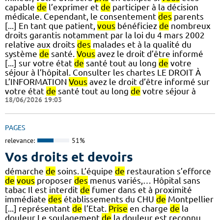
capable
de
l’exprimer et
de
participer à la décision
médicale. Cependant, le consentement
des
parents
[...] En tant que patient,
vous
bénéficiez
de
nombreux
droits garantis notamment par la loi du 4 mars 2002
relative aux droits
des
malades et à la qualité du
système
de
santé.
Vous
avez le droit d’être informé
[...] sur votre état
de
santé tout au long
de
votre
séjour à l’hôpital. Consulter les chartes LE DROIT À
L’INFORMATION
Vous
avez le droit d’être informé sur
votre état
de
santé tout au long
de
votre séjour à
18/06/2026 19:03
PAGES
relevance:
51%
Vos droits et devoirs
démarche
de
soins. L’équipe
de
restauration s’efforce
de
vous
proposer
des
menus variés,… Hôpital sans
tabac Il est interdit
de
fumer dans et à proximité
immédiate
des
établissements du CHU
de
Montpellier
[...] représentant
de
l’Etat.
Prise
en charge
de
la
douleur Le soulagement
de
la douleur est reconnu