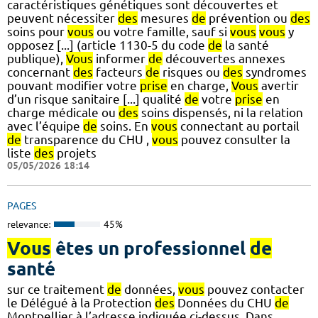
caractéristiques génétiques sont découvertes et
peuvent nécessiter
des
mesures
de
prévention ou
des
soins pour
vous
ou votre famille, sauf si
vous
vous
y
opposez [...] (article 1130-5 du code
de
la santé
publique),
Vous
informer
de
découvertes annexes
concernant
des
facteurs
de
risques ou
des
syndromes
pouvant modifier votre
prise
en charge,
Vous
avertir
d’un risque sanitaire [...] qualité
de
votre
prise
en
charge médicale ou
des
soins dispensés, ni la relation
avec l’équipe
de
soins. En
vous
connectant au portail
de
transparence du CHU ,
vous
pouvez consulter la
liste
des
projets
05/05/2026 18:14
PAGES
relevance:
45%
Vous
êtes un professionnel
de
santé
sur ce traitement
de
données,
vous
pouvez contacter
le Délégué à la Protection
des
Données du CHU
de
Montpellier à l’adresse indiquée ci-dessus. Dans