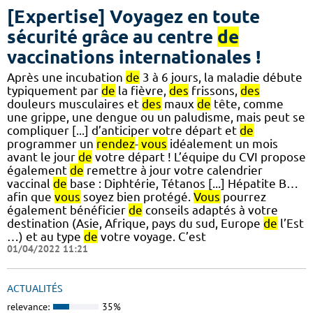
[Expertise] Voyagez en toute
sécurité grâce au centre
de
vaccinations internationales !
Après une incubation
de
3 à 6 jours, la maladie débute
typiquement par
de
la fièvre,
des
frissons,
des
douleurs musculaires et
des
maux
de
tête, comme
une grippe, une dengue ou un paludisme, mais peut se
compliquer [...] d’anticiper votre départ et
de
programmer un
rendez
-
vous
idéalement un mois
avant le jour
de
votre départ ! L’équipe du CVI propose
également
de
remettre à jour votre calendrier
vaccinal
de
base : Diphtérie, Tétanos [...] Hépatite B…
afin que
vous
soyez bien protégé.
Vous
pourrez
également bénéficier
de
conseils adaptés à votre
destination (Asie, Afrique, pays du sud, Europe
de
l’Est
…) et au type
de
votre voyage. C’est
01/04/2022 11:21
ACTUALITÉS
relevance:
35%