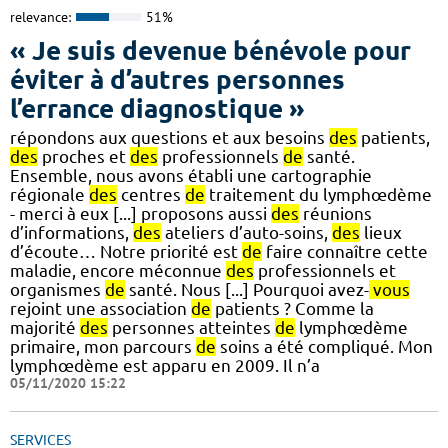
relevance:
51%
« Je suis devenue bénévole pour
éviter à d’autres personnes
l’errance diagnostique »
répondons aux questions et aux besoins
des
patients,
des
proches et
des
professionnels
de
santé.
Ensemble, nous avons établi une cartographie
régionale
des
centres
de
traitement du lymphœdème
- merci à eux [...] proposons aussi
des
réunions
d’informations,
des
ateliers d’auto-soins,
des
lieux
d’écoute… Notre priorité est
de
faire connaître cette
maladie, encore méconnue
des
professionnels et
organismes
de
santé. Nous [...] Pourquoi avez-
vous
rejoint une association
de
patients ? Comme la
majorité
des
personnes atteintes
de
lymphœdème
primaire, mon parcours
de
soins a été compliqué. Mon
lymphœdème est apparu en 2009. Il n’a
05/11/2020 15:22
SERVICES