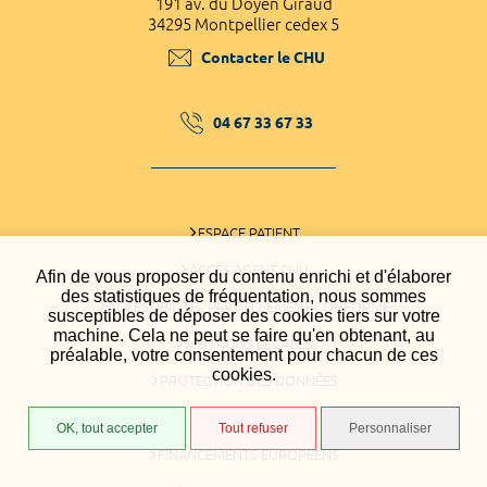
191 av. du Doyen Giraud
34295 Montpellier cedex 5
Contacter le CHU
04 67 33 67 33
ESPACE PATIENT
ACCÈS AGENT CHU
Afin de vous proposer du contenu enrichi et d'élaborer
des statistiques de fréquentation, nous sommes
ACCESSIBILITÉ : PARTIELLEMENT CONFORME
susceptibles de déposer des cookies tiers sur votre
machine. Cela ne peut se faire qu'en obtenant, au
MENTIONS LÉGALES
préalable, votre consentement pour chacun de ces
cookies.
PROTECTION DES DONNÉES
PLAN DU SITE
OK, tout accepter
Tout refuser
Personnaliser
FINANCEMENTS EUROPÉENS