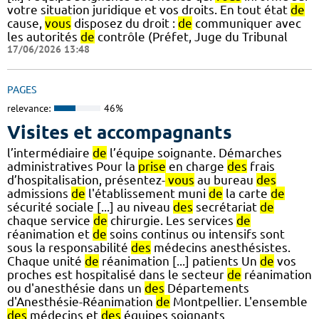
votre situation juridique et vos droits. En tout état
de
cause,
vous
disposez du droit :
de
communiquer avec
les autorités
de
contrôle (Préfet, Juge du Tribunal
17/06/2026 13:48
PAGES
relevance:
46%
Visites et accompagnants
l’intermédiaire
de
l’équipe soignante. Démarches
administratives Pour la
prise
en charge
des
frais
d’hospitalisation, présentez-
vous
au bureau
des
admissions
de
l'établissement muni
de
la carte
de
sécurité sociale [...] au niveau
des
secrétariat
de
chaque service
de
chirurgie. Les services
de
réanimation et
de
soins continus ou intensifs sont
sous la responsabilité
des
médecins anesthésistes.
Chaque unité
de
réanimation [...] patients Un
de
vos
proches est hospitalisé dans le secteur
de
réanimation
ou d'anesthésie dans un
des
Départements
d'Anesthésie-Réanimation
de
Montpellier. L'ensemble
des
médecins et
des
équipes soignants