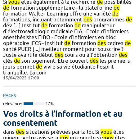
Si
vous
êtes également à la recherche
de
possibilités
de
formation supplémentaire , la plateforme
de
formation Walter Learning offre une variété
de
formations, incluant notamment
des
programmes
de
dév [...] Institut
de
formation
de
manipulateur
d'électroradiologie médicale EIA - Ecole d'infirmiers
anesthésistes EIBO - Ecole d’infirmiers en bloc
opératoire IFCS - Institut
de
formation
des
cadres
de
santé PUER [...] meilleur moment pour souscrire ?
Juste avant le début
des
cours ou à l’obtention
des
clés
de
son logement. Être couvert
dès
les premiers
jours permet
de
vivre sa vie étudiante l’esprit
tranquille. La com
15/04/2025 17:00
PAGES
relevance:
47%
Vos droits à l’information et au
consentement
dans
des
situations prévues par la loi. Si
vous
êtes
mineur, votre avis sera
pris
en compte si
vous
êtes