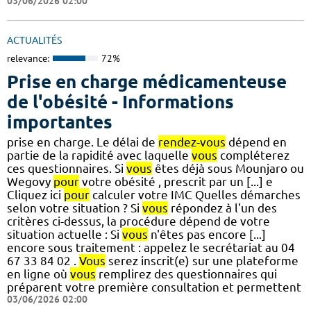
03/06/2026 02:00
ACTUALITÉS
relevance:
72%
Prise en charge médicamenteuse
de l'obésité - Informations
importantes
prise en charge. Le délai de
rendez-vous
dépend en
partie de la rapidité avec laquelle
vous
compléterez
ces questionnaires. Si
vous
êtes déjà sous Mounjaro ou
Wegovy
pour
votre obésité , prescrit par un [...] e
Cliquez ici
pour
calculer votre IMC Quelles démarches
selon votre situation ? Si
vous
répondez à l'un des
critères ci-dessus, la procédure dépend de votre
situation actuelle : Si
vous
n'êtes pas encore [...]
encore sous traitement : appelez le secrétariat au 04
67 33 84 02 .
Vous
serez inscrit(e) sur une plateforme
en ligne où
vous
remplirez des questionnaires qui
préparent votre première consultation et permettent
03/06/2026 02:00