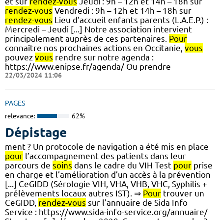
et sur
rendez-vous
Jeudi : 9h – 12h et 14h – 18h sur
rendez-vous
Vendredi : 9h – 12h et 14h – 18h sur
rendez-vous
Lieu d’accueil enfants parents (L.A.E.P.) :
Mercredi – Jeudi [...] Notre association intervient
principalement auprès de ces partenaires.
Pour
connaître nos prochaines actions en Occitanie,
vous
pouvez
vous
rendre sur notre agenda :
https://www.enipse.fr/agenda/ Ou prendre
22/03/2024 11:06
PAGES
relevance:
62%
Dépistage
ment ? Un protocole de navigation a été mis en place
pour
l’accompagnement des patients dans leur
parcours de
soins
dans le cadre du VIH Test
pour
prise
en charge et l’amélioration d’un accès à la prévention
[...] CeGIDD (Sérologie VIH, VHA, VHB, VHC, Syphilis +
prélèvements locaux autres IST). ⇒
Pour
trouver un
CeGIDD,
rendez-vous
sur l'annuaire de Sida Info
Service : https://www.sida-info-service.org/annuaire/