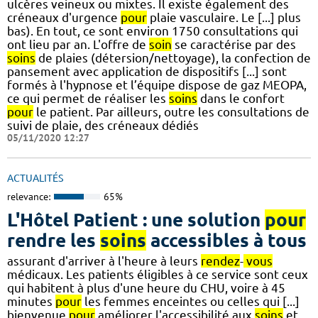
ulcères veineux ou mixtes. Il existe également des
créneaux d'urgence
pour
plaie vasculaire. Le [...] plus
bas). En tout, ce sont environ 1750 consultations qui
ont lieu par an. L'offre de
soin
se caractérise par des
soins
de plaies (détersion/nettoyage), la confection de
pansement avec application de dispositifs [...] sont
formés à l'hypnose et l’équipe dispose de gaz MEOPA,
ce qui permet de réaliser les
soins
dans le confort
pour
le patient. Par ailleurs, outre les consultations de
suivi de plaie, des créneaux dédiés
05/11/2020 12:27
ACTUALITÉS
relevance:
65%
L'Hôtel Patient : une solution
pour
rendre les
soins
accessibles à tous
assurant d'arriver à l'heure à leurs
rendez
-
vous
médicaux. Les patients éligibles à ce service sont ceux
qui habitent à plus d'une heure du CHU, voire à 45
minutes
pour
les femmes enceintes ou celles qui [...]
bienvenue
pour
améliorer l'accessibilité aux
soins
et