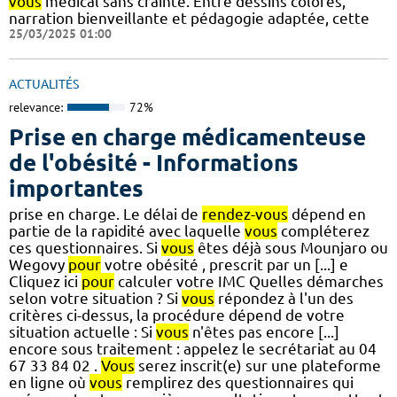
vous
médical sans crainte. Entre dessins colorés,
narration bienveillante et pédagogie adaptée, cette
25/03/2025 01:00
ACTUALITÉS
relevance:
72%
Prise en charge médicamenteuse
de l'obésité - Informations
importantes
prise en charge. Le délai de
rendez-vous
dépend en
partie de la rapidité avec laquelle
vous
compléterez
ces questionnaires. Si
vous
êtes déjà sous Mounjaro ou
Wegovy
pour
votre obésité , prescrit par un [...] e
Cliquez ici
pour
calculer votre IMC Quelles démarches
selon votre situation ? Si
vous
répondez à l'un des
critères ci-dessus, la procédure dépend de votre
situation actuelle : Si
vous
n'êtes pas encore [...]
encore sous traitement : appelez le secrétariat au 04
67 33 84 02 .
Vous
serez inscrit(e) sur une plateforme
en ligne où
vous
remplirez des questionnaires qui