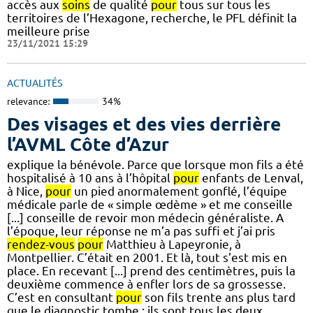
accès aux
soins
de qualité
pour
tous sur tous les
territoires de l’Hexagone, recherche, le PFL définit la
meilleure prise
23/11/2021 15:29
ACTUALITÉS
relevance:
34%
Des visages et des vies derrière
l’AVML Côte d’Azur
explique la bénévole. Parce que lorsque mon fils a été
hospitalisé à 10 ans à l’hôpital
pour
enfants de Lenval,
à Nice,
pour
un pied anormalement gonflé, l’équipe
médicale parle de « simple œdème » et me conseille
[...] conseille de revoir mon médecin généraliste. A
l’époque, leur réponse ne m’a pas suffi et j’ai pris
rendez-vous
pour
Matthieu à Lapeyronie, à
Montpellier. C’était en 2001. Et là, tout s’est mis en
place. En recevant [...] prend des centimètres, puis la
deuxième commence à enfler lors de sa grossesse.
C’est en consultant
pour
son fils trente ans plus tard
que le diagnostic tombe : ils sont tous les deux