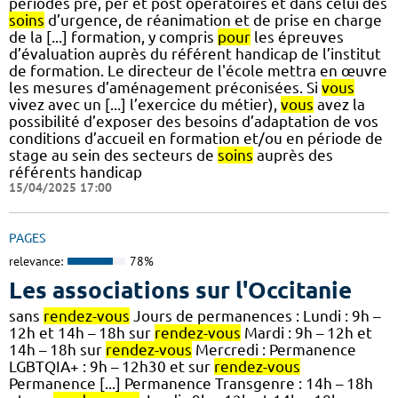
périodes pré, per et post opératoires et dans celui des
soins
d’urgence, de réanimation et de prise en charge
de la [...] formation, y compris
pour
les épreuves
d’évaluation auprès du référent handicap de l’institut
de formation. Le directeur de l'école mettra en œuvre
les mesures d’aménagement préconisées. Si
vous
vivez avec un [...] l’exercice du métier),
vous
avez la
possibilité d’exposer des besoins d’adaptation de vos
conditions d’accueil en formation et/ou en période de
stage au sein des secteurs de
soins
auprès des
référents handicap
15/04/2025 17:00
PAGES
relevance:
78%
Les associations sur l'Occitanie
sans
rendez-vous
Jours de permanences : Lundi : 9h –
12h et 14h – 18h sur
rendez-vous
Mardi : 9h – 12h et
14h – 18h sur
rendez-vous
Mercredi : Permanence
LGBTQIA+ : 9h – 12h30 et sur
rendez-vous
Permanence [...] Permanence Transgenre : 14h – 18h