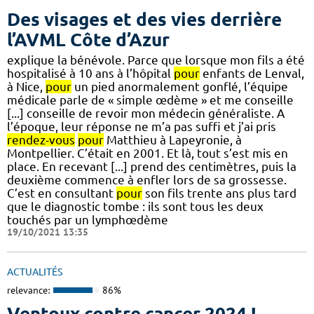
Des visages et des vies derrière
l’AVML Côte d’Azur
explique la bénévole. Parce que lorsque mon fils a été
hospitalisé à 10 ans à l’hôpital
pour
enfants de Lenval,
à Nice,
pour
un pied anormalement gonflé, l’équipe
médicale parle de « simple œdème » et me conseille
[...] conseille de revoir mon médecin généraliste. A
l’époque, leur réponse ne m’a pas suffi et j’ai pris
rendez-vous
pour
Matthieu à Lapeyronie, à
Montpellier. C’était en 2001. Et là, tout s’est mis en
place. En recevant [...] prend des centimètres, puis la
deuxième commence à enfler lors de sa grossesse.
C’est en consultant
pour
son fils trente ans plus tard
que le diagnostic tombe : ils sont tous les deux
touchés par un lymphœdème
19/10/2021 13:35
ACTUALITÉS
relevance:
86%
Ventoux contre cancer 2024 !