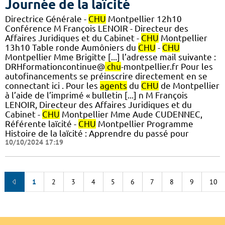
Journée de la laïcité
Directrice Générale -
CHU
Montpellier 12h10
Conférence M François LENOIR - Directeur des
Affaires Juridiques et du Cabinet -
CHU
Montpellier
13h10 Table ronde Aumôniers du
CHU
-
CHU
Montpellier Mme Brigitte [...] l’adresse mail suivante :
DRHformationcontinue@
chu
-montpellier.fr Pour les
autofinancements se préinscrire directement en se
connectant ici . Pour les
agents
du
CHU
de Montpellier
à l’aide de l’imprimé « bulletin [...] n M François
LENOIR, Directeur des Affaires Juridiques et du
Cabinet -
CHU
Montpellier Mme Aude CUDENNEC,
Référente laïcité -
CHU
Montpellier Programme
Histoire de la laïcité : Apprendre du passé pour
10/10/2024 17:19
1
2
3
4
5
6
7
8
9
10