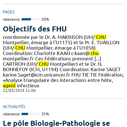
PAGES
relevance:
50%
Objectifs des FHU
coordonnée par le Dr. A. MAKINSON (UM/
CHU
Montpellier, émarge à l'U1175) et le Pr. E. TUAILLON
(UM/
CHU
Montpellier, émarge à l'U1058) ​
Coordination: Charlotte KAAN c-kaan@
chu
-
montpellier.fr Ces Fédérations prennent [...]
CARTRON (UM/
CHU
Montpellier) et le Dr. N.
BONNEFOY (ICM, U1194) Coordination: Karine SAGET
karine.Saget@icm.unicancer.fr FHU TIE TIE Fédération,
«Analyse triangulaire des interactions entre hôte,
agent
infectieux
22/03/2024 11:06
ACTUALITÉS
relevance:
35%
Le pôle Biologie-Pathologie se